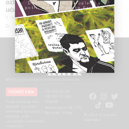
ozbiljno zastrašivanje i pokušaj
Donacije možeš da uplatiš u
pošti, banci ili preko PayPal-a
ućutkivanja
5. novembar 2021.
Mreža za istraživanje kriminala i korupcije
PODRŽI KRIK
011 420 43 04
062 85 03 266
(Signal)
Tvoja donacija nam
pomaže da i dalje
Makenzijeva 46, 11111
otkrivamo korupciju i
Beograd, Srbija
© 2024 Sva prava
kriminal, a mi
zadržana
uzvraćamo poklonima
i različitim