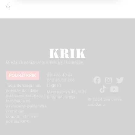
Mreža za istraživanje kriminala i korupcije
PODRŽI KRIK
011 420 43 04
062 85 03 266
(Signal)
Tvoja donacija nam
pomaže da i dalje
Makenzijeva 46, 11111
otkrivamo korupciju i
Beograd, Srbija
© 2024 Sva prava
kriminal, a mi
zadržana
uzvraćamo poklonima
i različitim
pogodnostima na
portalu KRIK.