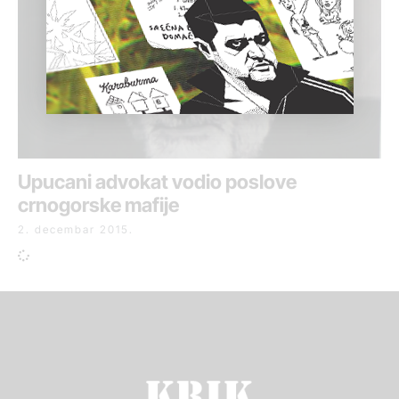
Upucani advokat vodio poslove
crnogorske mafije
2. decembar 2015.