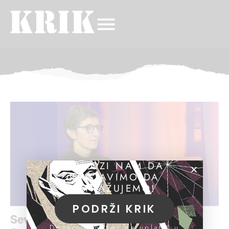
POMOZI NAM DA
NASTAVIMO DA
ISTRAŽUJEMO!
PODRŽI KRIK
Sever o tužbama sudije protiv KRIK-a:
Donacije možeš da uplatiš u