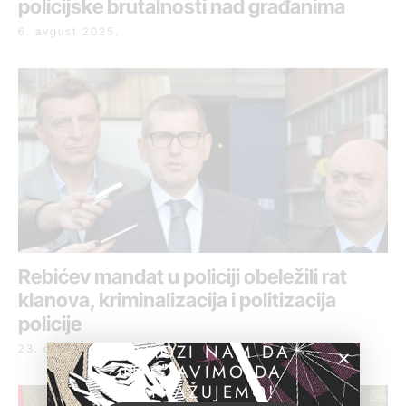
policijske brutalnosti nad građanima
6. avgust 2025.
Rebićev mandat u policiji obeležili rat
klanova, kriminalizacija i politizacija
policije
POMOZI NAM DA
23. decembar 2021.
NASTAVIMO DA
ISTRAŽUJEMO!