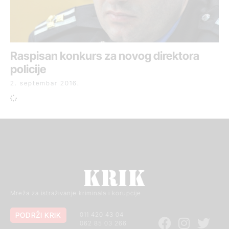
Raspisan konkurs za novog direktora
policije
2. septembar 2016.
Mreža za istraživanje kriminala i korupcije
PODRŽI KRIK
011 420 43 04
062 85 03 266