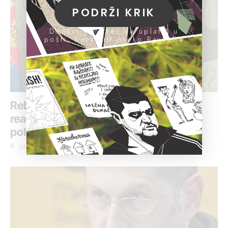
PODRŽI KRIK
Donacije možeš da uplatiš u
pošti, banci ili preko PayPal-a
Rebić: Policija sinoć bila uzdržana,
reagovala kada su ugroženi životi
policajaca
8. jul 2020.