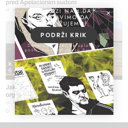
pred Apelacionim sudom
POMOZI NAM DA
16. decembar 2021.
NASTAVIMO DA
ISTRAŽUJEMO!
PODRŽI KRIK
Donacije možeš da uplatiš u
pošti, banci ili preko PayPal-a
Jake institucije ključ borbe protiv
organizovanog kriminala
10. mart 2016.