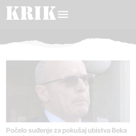
Počelo suđenje za pokušaj ubistva Beka