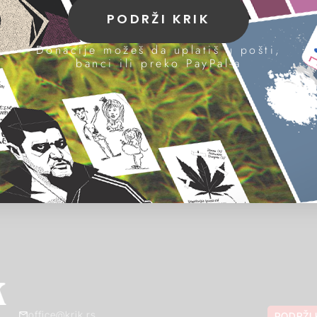
PODRŽI KRIK
Donacije možeš da uplatiš u pošti,
banci ili preko PayPal-a
office@krik.rs
PODRŽI 