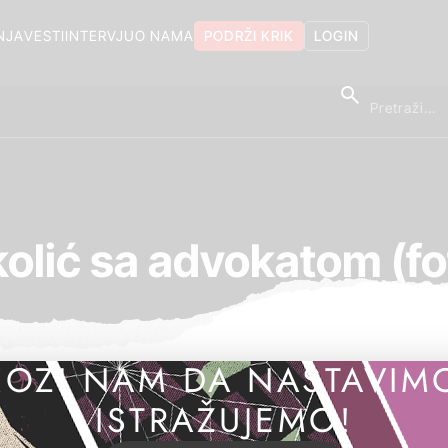
NJA
VESTI
INTERVJU
O NAMA
PODRŽI KRIK
LOGIN
kolić sa advokatom (fot
OZI NAM DA NASTAVIM
ISTRAŽUJEMO!