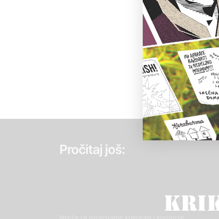
Pročitaj još:
Mreža za istraživanje kriminala i korupcije