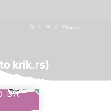
/
SRB
ENG
o krik.rs)
O DA