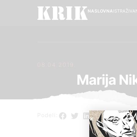
NASLOVNA
ISTRAŽIVA
08.04.2019.
Marija Ni
POM
Podeli: