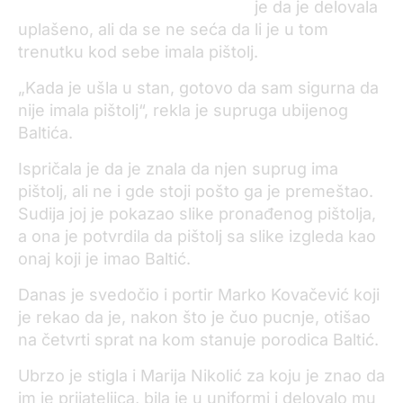
je da je delovala
uplašeno, ali da se ne seća da li je u tom
trenutku kod sebe imala pištolj.
„Kada je ušla u stan, gotovo da sam sigurna da
nije imala pištolj“, rekla je supruga ubijenog
Baltića.
Ispričala je da je znala da njen suprug ima
pištolj, ali ne i gde stoji pošto ga je premeštao.
Sudija joj je pokazao slike pronađenog pištolja,
a ona je potvrdila da pištolj sa slike izgleda kao
onaj koji je imao Baltić.
Danas je svedočio i portir Marko Kovačević koji
je rekao da je, nakon što je čuo pucnje, otišao
na četvrti sprat na kom stanuje porodica Baltić.
Ubrzo je stigla i Marija Nikolić za koju je znao da
im je prijateljica, bila je u uniformi i delovalo mu