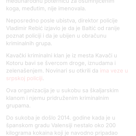
međunarodnu poternicu za osumnjičenim
koga, međutim, nije imenovala.
Neposredno posle ubistva, direktor policije
Vlаdimir Rebić izjavio je da je Baltić od ranije
poznat policiji i da je ubijen u obračunu
kriminаlnih grupа.
Kavački kriminalni klan je iz mesta Kavači u
Kotoru bavi se švercom droge, iznudama i
zelenašenjem. Novinari su otkrili da
ima veze u
srpskoj policiji
.
Ova organizacija je u sukobu sa škaljarskim
klanom i njemu pridruženim kriminalnim
grupama.
Do sukoba je došlo 2014. godine kada je u
španskom gradu Valensiji nestalo oko 200
kilograma kokaina koji je navodno pripadao