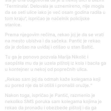
’Terminala’. Delovala je uznemireno, nije mogla
da se seti ulice iako je već osam godina radila u
tom kraju“, ispričao je načelnik policijske
stanice.
Prema njegovim rečima, rekao joj je da se vrati
na mesto ubistva i da sačeka. Pantić je rekao
da je došao na uviđaj i otišao u stan Baltić.
Tu ga je ponovo pozvala Marija Nikolić i
saopštila mu da je uzela pištolj iz kola i bacila ga
u kontejner u nekoj od poprečnih ulica.
„Rekao sam joj da odmah kaže kolegama koji
su pored nje da bi otišli i pronašli oružje.“
Nakon toga, ispričao je Pantić, razmenio je
nekoliko SMS poruka sam kolegama kojima je
rekao da pronađu i obezbede pištolj i da ga