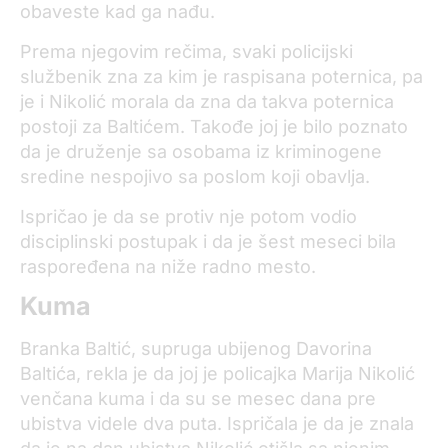
obaveste kad ga nađu.
Prema njegovim rečima, svaki policijski
službenik zna za kim je raspisana poternica, pa
je i Nikolić morala da zna da takva poternica
postoji za Baltićem. Takođe joj je bilo poznato
da je druženje sa osobama iz kriminogene
sredine nespojivo sa poslom koji obavlja.
Ispričao je da se protiv nje potom vodio
disciplinski postupak i da je šest meseci bila
raspoređena na niže radno mesto.
Kuma
Branka Baltić, supruga ubijenog Davorina
Baltića, rekla je da joj je policajka Marija Nikolić
venčana kuma i da su se mesec dana pre
ubistva videle dva puta. Ispričala je da je znala