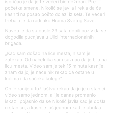
ispričao je da je te večeri bio dežuran. Pre
početka smene, Nikolić se javila i rekla da će
kasniti na posao pošto dolazi iz sela. Te večeri
trebalo je da radi oko Hrama Svetog Save.
Naveo je da su posle 23 sata dobili poziv da se
dogodila pucnjava u Ulici internacionalnih
brigada.
„Kad sam došao na lice mesta, nisam je
zatekao. Od načelnika sam saznao da je bila na
licu mesta. Video sam je tek 15 minuta kasnije,
znam da joj je načelnik rekao da ostane u
kolima i da sačeka kolege“.
On je ranije u tužilaštvu rekao da ju je u stanici
video samo jednom, ali je danas promenio
iskaz i pojasnio da se Nikolić javila kad je došla
u stanicu, a kasnije još jednom kad je obukla