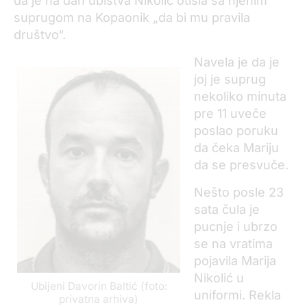
da je na dan ubistva Nikolić otišla sa njenim
suprugom na Kopaonik „da bi mu pravila
društvo“.
Navela je da je
joj je suprug
nekoliko minuta
pre 11 uveče
poslao poruku
da čeka Mariju
da se presvuče.
Nešto posle 23
sata čula je
pucnje i ubrzo
se na vratima
pojavila Marija
Nikolić u
Ubijeni Davorin Baltić (foto:
uniformi. Rekla
privatna arhiva)