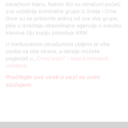
kavačkom klanu. Nakon što su obračuni počeli,
sve ozbiljnije kriminalne grupe iz Srbije i Crne
Gore su se priklonile jednoj od ove dve grupe,
piše u izveštaju obaveštajne agencije o sukobu
klanova čiju kopiju poseduje KRIK.
U međusobnim obračunima ubijeno je više
osoba na obe strane, a detalje možete
pogledati u
„Crnoj knjizi“ – bazi kriminalnih
ubistava.
Pročitajte sve vesti u vezi sa ovim
slučajem