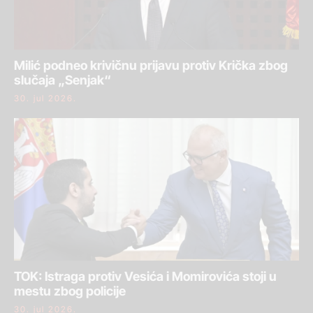
Milić podneo krivičnu prijavu protiv Krička zbog
slučaja „Senjak“
30. jul 2026.
TOK: Istraga protiv Vesića i Momirovića stoji u
mestu zbog policije
30. jul 2026.