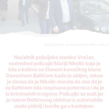
Marija Nikolić sa advokatom (foto: krik.rs)
Načelnik policijske stanice Vračar,
nadređeni policajki Mariji Nikolić koja je
bila u kolima sa članom kavačkog klana
Davorinom Baltićem kada je ubijen, rekao
je danas da je Nikolić morala da zna da je
za Baltićem bila raspisana poternica i da je
iz kriminalnih krugova. Policajki se sudi jer
je nakon Baltićevog ubistva iz automobila
uzela pištolj i bacila ga u kontejner.