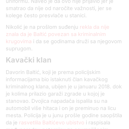
uniformu. Naveo je da ovo nije prijavio jer je
smatrao da nije od naročite važnosti, jer se
kolege često presvlače u stanici.
Nikolić je na prošlom suđenju
rekla da nije
znala da je Baltić povezan sa kriminalnim
krugovima
i da se godinama druži sa njegovom
suprugom.
Kavački klan
Davorin Baltić, koji je prema policijskim
informacijama bio istaknuti član kavačkog
kriminalnog klana, ubijen je u januaru 2018. dok
je kolima prilazio garaži zgrade u kojoj je
stanovao. Dvojica napadača ispalila su na
automobil više hitaca i on je preminuo na licu
mesta. Policija je u junu prošle godine saopštila
da je
rasvetlila Baltićevo ubistvo
i raspisala