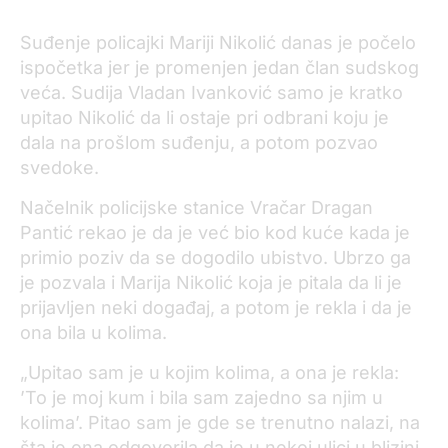
Suđenje policajki Mariji Nikolić danas je počelo
ispočetka jer je promenjen jedan član sudskog
veća. Sudija Vladan Ivanković samo je kratko
upitao Nikolić da li ostaje pri odbrani koju je
dala na prošlom suđenju, a potom pozvao
svedoke.
Načelnik policijske stanice Vračar Dragan
Pantić rekao je da je već bio kod kuće kada je
primio poziv da se dogodilo ubistvo. Ubrzo ga
je pozvala i Marija Nikolić koja je pitala da li je
prijavljen neki događaj, a potom je rekla i da je
ona bila u kolima.
„Upitao sam je u kojim kolima, a ona je rekla:
’To je moj kum i bila sam zajedno sa njim u
kolima’. Pitao sam je gde se trenutno nalazi, na
šta je ona odgovorila da je u nekoj ulici u blizini