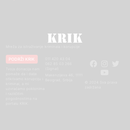
Mreža za istraživanje kriminala i korupcije
PODRŽI KRIK
011 420 43 04
062 85 03 266
(Signal)
Tvoja donacija nam
pomaže da i dalje
Makenzijeva 46, 11111
otkrivamo korupciju i
Beograd, Srbija
© 2024 Sva prava
kriminal, a mi
zadržana
uzvraćamo poklonima
i različitim
pogodnostima na
portalu KRIK.