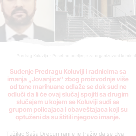
Predrag Koluvija - Posebno odeljenje za organizovani kriminal
Suđenje Predragu Koluviji i radnicima sa
imanja „Jovanjica“ zbog proizvodnje više
od tone marihuane odlaže se dok sud ne
odluči da li će ovaj slučaj spojiti sa drugim
slučajem u kojem se Koluviji sudi sa
grupom policajaca i obaveštajaca koji su
optuženi da su štitili njegovo imanje.
Tužilac Saša Drecun ranije je tražio da se dva