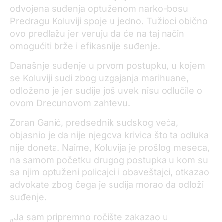
odvojena suđenja optuženom narko-bosu
Predragu Koluviji spoje u jedno. Tužioci obično
ovo predlažu jer veruju da će na taj način
omogućiti brže i efikasnije suđenje.
Današnje suđenje u prvom postupku, u kojem
se Koluviji sudi zbog uzgajanja marihuane,
odloženo je jer sudije još uvek nisu odlučile o
ovom Drecunovom zahtevu.
Zoran Ganić, predsednik sudskog veća,
objasnio je da nije njegova krivica što ta odluka
nije doneta. Naime, Koluvija je prošlog meseca,
na samom početku drugog postupka u kom su
sa njim optuženi policajci i obaveštajci, otkazao
advokate zbog čega je sudija morao da odloži
suđenje.
„Ja sam pripremno ročište zakazao u