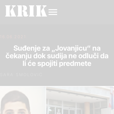
16.06.2021.
Suđenje za „Jovanjicu“ na
čekanju dok sudija ne odluči da
li će spojiti predmete
SARA SMOLOVIĆ