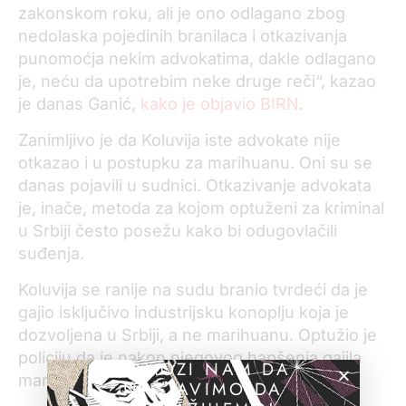
zakonskom roku, ali je ono odlagano zbog
nedolaska pojedinih branilaca i otkazivanja
punomoćja nekim advokatima, dakle odlagano
je, neću da upotrebim neke druge reči“, kazao
je danas Ganić,
kako je objavio BIRN
.
Zanimljivo je da Koluvija iste advokate nije
otkazao i u postupku za marihuanu. Oni su se
danas pojavili u sudnici. Otkazivanje advokata
je, inače, metoda za kojom optuženi za kriminal
u Srbiji često posežu kako bi odugovlačili
suđenja.
Koluvija se ranije na sudu branio tvrdeći da je
gajio isključivo industrijsku konoplju koja je
dozvoljena u Srbiji, a ne marihuanu. Optužio je
policiju da je nakon njegovog hapšenja gajila
POMOZI NAM DA
marihuanu na njegovom imanju.
NASTAVIMO DA