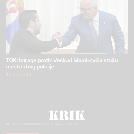
TOK: Istraga protiv Vesića i Momirovića stoji u
mestu zbog policije
30. jul 2026.
Mreža za istraživanje kriminala i korupcije