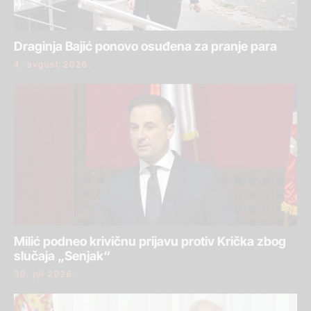
Draginja Bajić ponovo osuđena za pranje para
4. avgust 2026.
Milić podneo krivičnu prijavu protiv Krička zbog
slučaja „Senjak“
30. jul 2026.