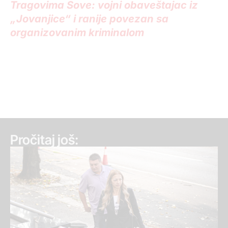
Tragovima Sove: vojni obaveštajac iz
„Jovanjice“ i ranije povezan sa
organizovanim kriminalom
Pročitaj još: