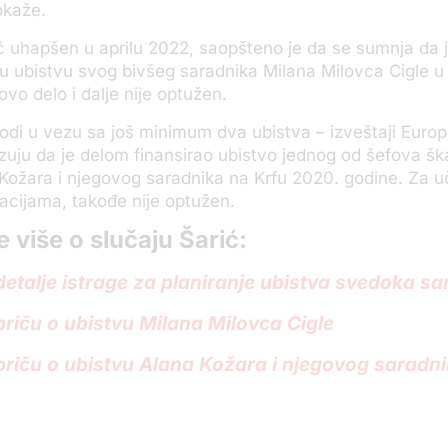
okaže.
ć uhapšen u aprilu 2022, saopšteno je da se sumnja da 
u ubistvu svog bivšeg saradnika Milana Milovca Cigle u
ovo delo i dalje nije optužen.
odi u vezu sa još minimum dva ubistva – izveštaji Europo
uju da je delom finansirao ubistvo jednog od šefova šk
Kožara i njegovog saradnika na Krfu 2020. godine. Za 
dacijama, takođe nije optužen.
e više o slučaju Šarić:
 detalje istrage za planiranje ubistva svedoka s
 priču o ubistvu Milana Milovca Cigle
 priču o ubistvu Alana Kožara i njegovog saradn