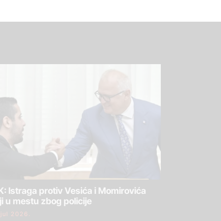
: Istraga protiv Vesića i Momirovića
ji u mestu zbog policije
 jul 2026.