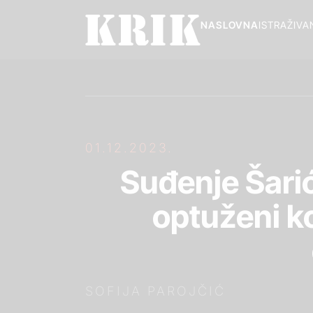
NASLOVNA
ISTRAŽIVA
01.12.2023.
Suđenje Šariću
optuženi k
SOFIJA PAROJČIĆ