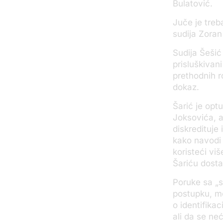
Bulatović.
Juče je treba
sudija Zoran
Sudija Šešić
prisluškiva
prethodnih r
dokaz.
Šarić je opt
Joksovića, a
diskredituje
kako navodi 
koristeći vi
Šariću dostav
Poruke sa „s
postupku, me
o identifikac
ali da se ne