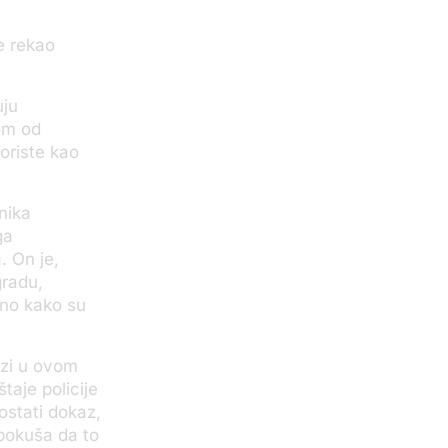
je rekao
uju
om od
koriste kao
nika
ga
. On je,
gradu,
eno kako su
azi u ovom
taje policije
 ostati dokaz,
 pokuša da to