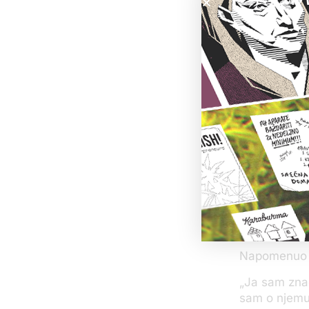
da se „ne pr
taj zahtev 
Načelnik Оdel
mu je nadređ
trenutku bio
„Zaustavili s
veštačenje”,
Mitrović je 
kontaktu.
Načelnik pol
Milutin Rado
imaju „pogr
Napomenuo j
„Ja sam znao
sam o njemu 