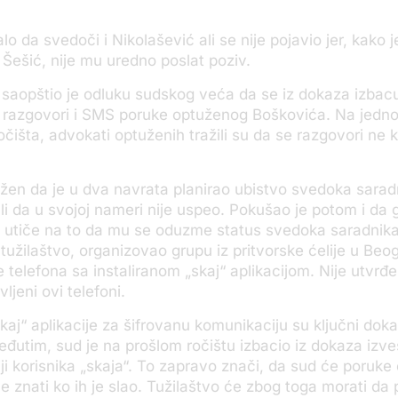
lo da svedoči i Nikolašević ali se nije pojavio jer, kako 
 Šešić, nije mu uredno poslat poziv.
 saopštio je odluku sudskog veća da se iz dokaza izbac
ni razgovori i SMS poruke optuženog Boškovića. Na jedn
očišta, advokati optuženih tražili su da se razgovori ne 
užen da je u dva navrata planirao ubistvo svedoka sarad
li da u svojoj nameri nije uspeo. Pokušao je potom i da 
 i utiče na to da mu se oduzme status svedoka saradnika
tužilaštvo, organizovao grupu iz pritvorske ćelije u Beo
še telefona sa instaliranom „skaj“ aplikacijom. Nije utvrđ
ljeni ovi telefoni.
kaj“ aplikacije za šifrovanu komunikaciju su ključni dok
đutim, sud je na prošlom ročištu izbacio iz dokaza izveš
iji korisnika „skaja“. To zapravo znači, da sud će poruke
će znati ko ih je slao. Tužilaštvo će zbog toga morati da