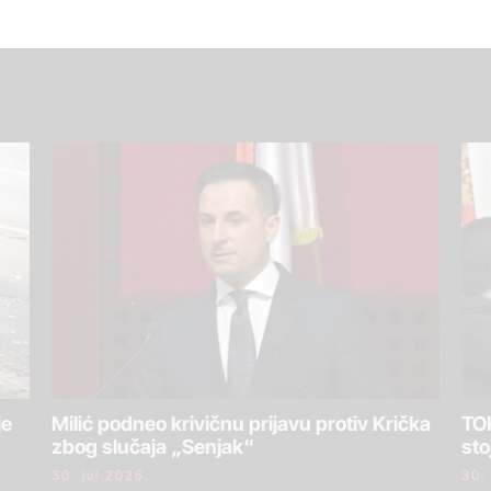
je
Milić podneo krivičnu prijavu protiv Krička
TOK
zbog slučaja „Senjak“
sto
30. jul 2026.
30.