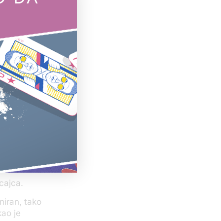
o na šta se
spričao je da
oji je u tom
ve poslato na
 bio u
da ga je
o mu kako
cajca.
niran, tako
kao je