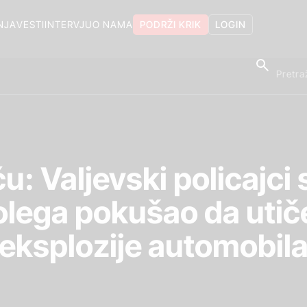
NJA
VESTI
INTERVJU
O NAMA
PODRŽI KRIK
LOGIN
: Valjevski policajci 
olega pokušao da utiče
eksplozije automobil