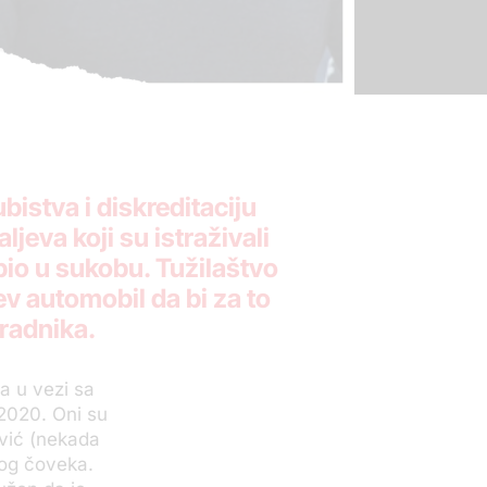
istva i diskreditaciju
jeva koji su istraživali
bio u sukobu. Tužilaštvo
ev automobil da bi za to
radnika.
ga u vezi sa
2020. Oni su
ović (nekada
gog čoveka.