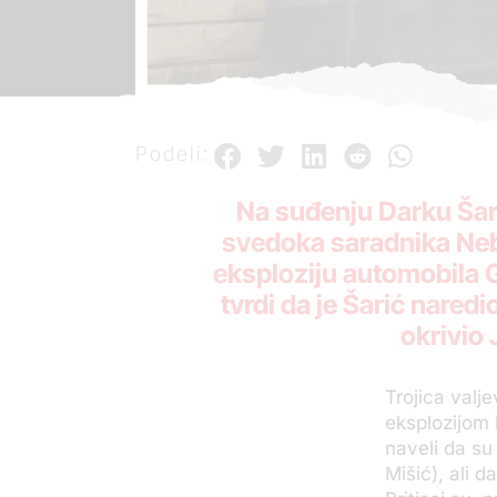
Podeli:
Na suđenju Darku Šari
svedoka saradnika Neboj
eksploziju automobila G
tvrdi da je Šarić nared
okrivio
Trojica valj
eksplozijom 
naveli da su
Mišić), ali 