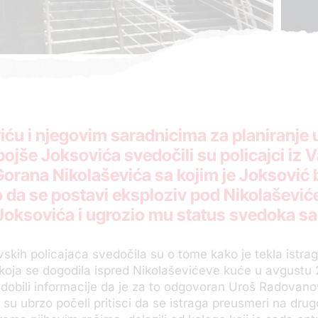
ću i njegovim saradnicima za planiranje ub
še Joksovića svedočili su policajci iz Val
orana Nikolaševića sa kojim je Joksović 
io da se postavi eksploziv pod Nikolašević
 Joksovića i ugrozio mu status svedoka sa
evskih policajaca svedočila su o tome kako je tekla istra
koja se dogodila ispred Nikolaševićeve kuće u avgustu 
 dobili informacije da je za to odgovoran Uroš Radovan
da su ubrzo počeli pritisci da se istraga preusmeri na dru