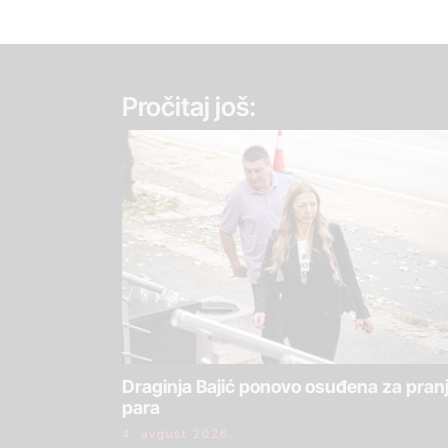
Pročitaj još:
Draginja Bajić ponovo osuđena za pran
para
4. avgust 2026.