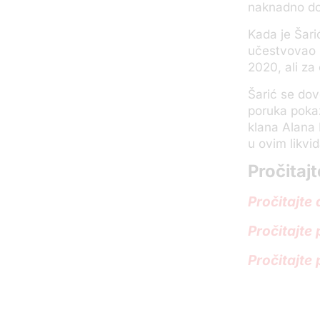
naknadno d
Kada je Šari
učestvovao 
2020, ali za 
Šarić se dov
poruka pokaz
klana Alana 
u ovim likvi
Pročitajt
Pročitajte
Pročitajte
Pročitajte