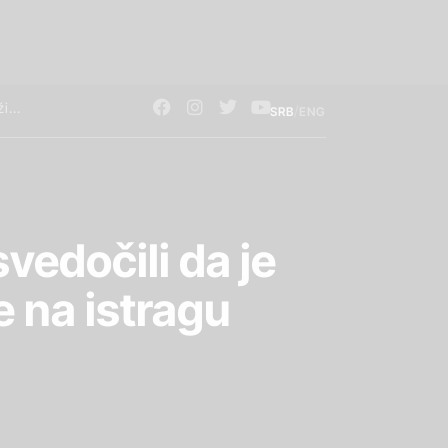
/
SRB
ENG
svedočili da je
 na istragu
a