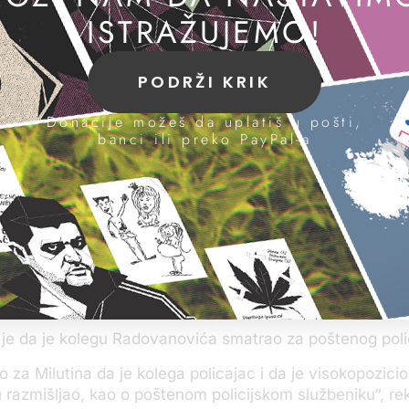
eduzimaju mere prema Boškoviću“. Jerinić nije precizira
ISTRAŽUJEMO!
konkrentno odnosio.
jenja kriminalističke policije u Valjevu Žikica Mitrović i
PODRŽI KRIK
eni Jerinić preneo da je osumnjčen Uroš Radovanović k
 u Valjevu.
Donacije možeš da uplatiš u pošti,
banci ili preko PayPal-a
mo ga i izvršili pretres, našli garderobu i ostalo i to je s
 kazao je Mitrović.
rekao da ne poznaje optužene policajce i da sa njima nije
icijske stanice u Lajkovcu, Radomir Bulatović, rekao je 
vanović pozvao tražeći Jerinićev broj telefona i govori
ešnog čoveka“.
e da je kolegu Radovanovića smatrao za poštenog poli
 za Milutina da je kolega policajac i da je visokopozicio
razmišljao, kao o poštenom policijskom službeniku“, re