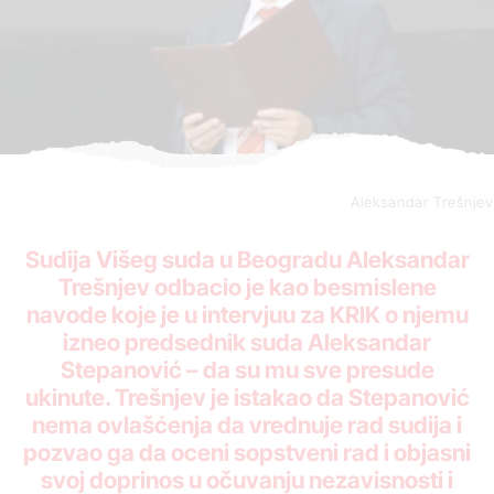
Aleksandar Trešnjev
Sudija Višeg suda u Beogradu Aleksandar
Trešnjev odbacio je kao besmislene
navode koje je u intervjuu za KRIK o njemu
izneo predsednik suda Aleksandar
Stepanović – da su mu sve presude
ukinute. Trešnjev je istakao da Stepanović
nema ovlašćenja da vrednuje rad sudija i
pozvao ga da oceni sopstveni rad i objasni
svoj doprinos u očuvanju nezavisnosti i