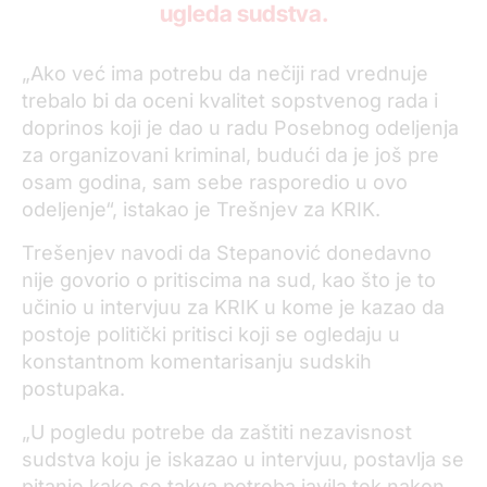
ugleda sudstva.
„Ako već ima potrebu da nečiji rad vrednuje
trebalo bi da oceni kvalitet sopstvenog rada i
doprinos koji je dao u radu Posebnog odeljenja
za organizovani kriminal, budući da je još pre
osam godina, sam sebe rasporedio u ovo
odeljenje“, istakao je Trešnjev za KRIK.
Trešenjev navodi da Stepanović donedavno
nije govorio o pritiscima na sud, kao što je to
učinio u intervjuu za KRIK u kome je kazao da
postoje politički pritisci koji se ogledaju u
konstantnom komentarisanju sudskih
postupaka.
„U pogledu potrebe da zaštiti nezavisnost
sudstva koju je iskazao u intervjuu, postavlja se
pitanje kako se takva potreba javila tek nakon