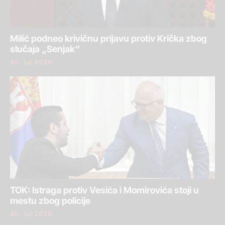
Milić podneo krivičnu prijavu protiv Krička zbog
slučaja „Senjak“
30. jul 2026.
TOK: Istraga protiv Vesića i Momirovića stoji u
mestu zbog policije
30. jul 2026.