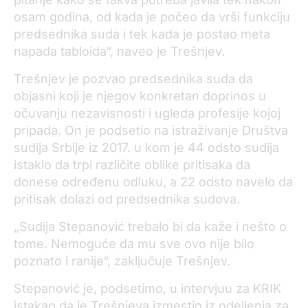
osam godina, od kada je počeo da vrši funkciju
predsednika suda i tek kada je postao meta
napada tabloida“, naveo je Trešnjev.
Trešnjev je pozvao predsednika suda da
objasni koji je njegov konkretan doprinos u
očuvanju nezavisnosti i ugleda profesije kojoj
pripada. On je podsetio na istraživanje Društva
sudija Srbije iz 2017. u kom je 44 odsto sudija
istaklo da trpi različite oblike pritisaka da
donese određenu odluku, a 22 odsto navelo da
pritisak dolazi od predsednika sudova.
„Sudija Stepanović trebalo bi da kaže i nešto o
tome. Nemoguće da mu sve ovo nije bilo
poznato i ranije“, zaključuje Trešnjev.
Stepanović je, podsetimo, u intervjuu za KRIK
istakao da je Trešnjeva izmestio iz odeljenja za