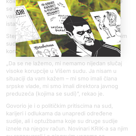
koleginica, donete su te odluke, a sve vreme
se prikazivalo, od strane, između ostalog i
vašeg portala, da je to imalo neku pozadinu“,
istakao je Stepanović.
Stepanović je u intervjuu kazao i da pred Višim
sudom u Beogradu nema slučajeva visoke
korupcije i za to okrivio tužilaštvo.
„Da se ne lažemo, mi nemamo nijedan slučaj
visoke korupcije u Višem sudu. Ja nisam u
situaciji da vam kažem – mi smo imali člana
srpske vlade, mi smo imali direktora javnog
preduzeća (kojima se sudi)”, rekao je.
Govorio je i o političkim pritiscima na sud,
karijeri i odlukama da unapredi određene
sudije, ali i optužbama koje su druge sudije
iznele na njegov račun. Novinari KRIK-a sa njim