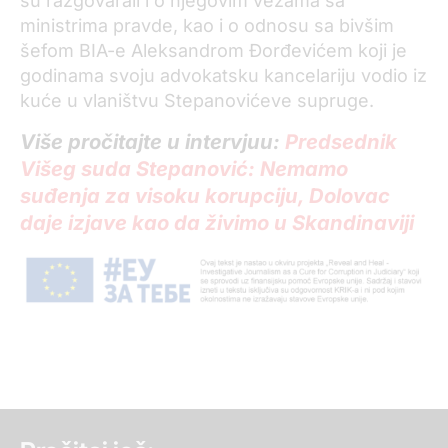
su razgovarali i o njegovim vezama sa
ministrima pravde, kao i o odnosu sa bivšim
šefom BIA-e Aleksandrom Đorđevićem koji je
godinama svoju advokatsku kancelariju vodio iz
kuće u vlaništvu Stepanovićeve supruge.
Više pročitajte u intervjuu:
Predsednik
Višeg suda Stepanović: Nemamo
suđenja za visoku korupciju, Dolovac
daje izjave kao da živimo u Skandinaviji