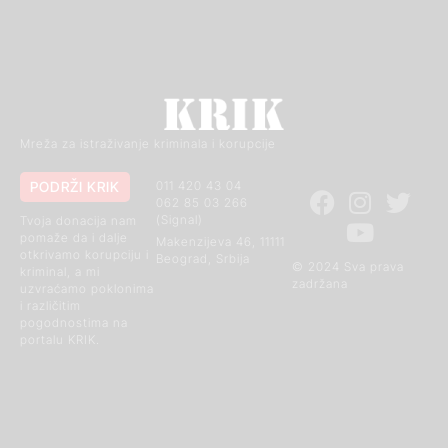
Mreža za istraživanje kriminala i korupcije
PODRŽI KRIK
011 420 43 04
062 85 03 266
(Signal)
Tvoja donacija nam
pomaže da i dalje
Makenzijeva 46, 11111
otkrivamo korupciju i
Beograd, Srbija
© 2024 Sva prava
kriminal, a mi
zadržana
uzvraćamo poklonima
i različitim
pogodnostima na
portalu KRIK.