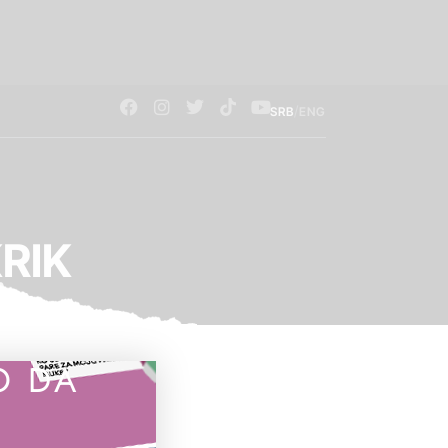
/
SRB
ENG
KRIK
O DA