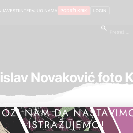
NJA
VESTI
INTERVJU
O NAMA
PODRŽI KRIK
LOGIN
islav Novaković foto 
OZI NAM DA NASTAVIM
ISTRAŽUJEMO!