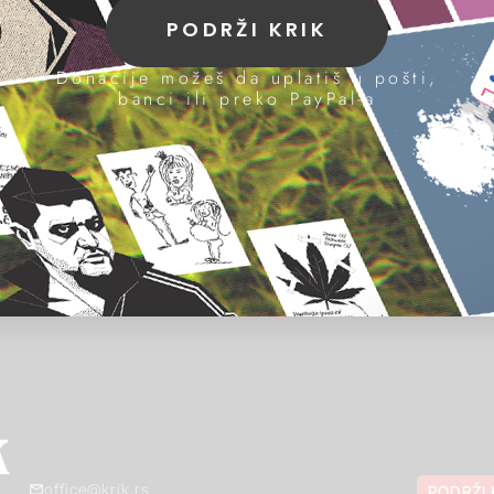
PODRŽI KRIK
Donacije možeš da uplatiš u pošti,
banci ili preko PayPal-a
office@krik.rs
PODRŽI 