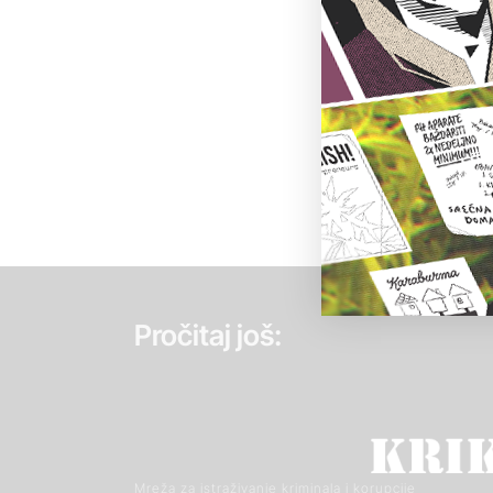
Pročitaj još:
Mreža za istraživanje kriminala i korupcije