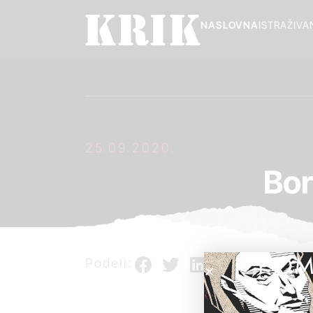
NASLOVNA
ISTRAŽIVA
25.09.2020.
Bor
POM
Podeli: