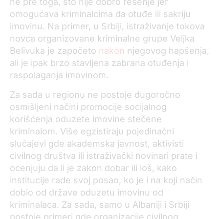
ne pre toga, što nije dobro rešenje jer
omogućava kriminalcima da otuđe ili sakriju
imovinu. Na primer, u Srbiji, istraživanje tokova
novca organizovane kriminalne grupe Veljka
Belivuka je započeto
nakon
njegovog hapšenja,
ali je ipak brzo stavljena zabrana otuđenja i
raspolaganja imovinom.
Za sada u regionu ne postoje dugoročno
osmišljeni načini promocije socijalnog
korišćenja oduzete imovine stečene
kriminalom. Više egzistiraju pojedinačni
slučajevi gde akademska javnost, aktivisti
civilnog društva ili istraživački novinari prate i
ocenjuju da li je zakon dobar ili loš, kako
institucije rade svoj posao, ko je i na koji način
dobio od države oduzetu imovinu od
kriminalaca. Za sada, samo u Albaniji i Srbiji
postoje primeri gde organizacije civilnog