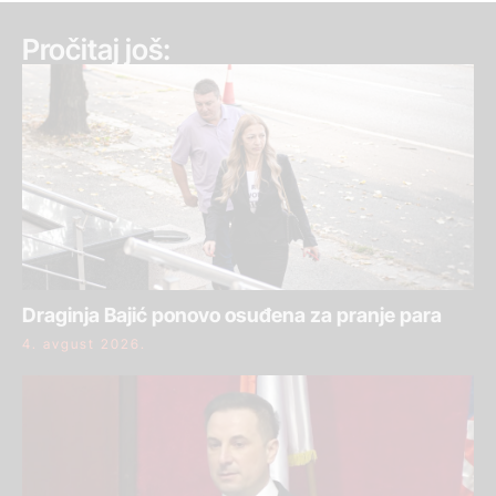
Pročitaj još:
Draginja Bajić ponovo osuđena za pranje para
4. avgust 2026.