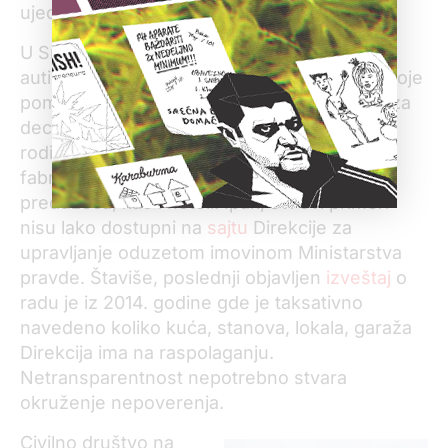
ujedno promovišu lokalno nasleđe i kulturu.
U Srbiji, u kući Darka Šarića žive osobe sa
autizmom, dok su vile date organizacijama koje
pomažu osobama sa smetnjama u razvoju, za
decu obolelu od raka ili mladima bez
roditeljskog staranja. Imovinu su koristile
fabrike mleka i hleba, poljoprivredna
preduzeća, kao i hoteli. Ipak, svi ovi primeri
nisu lako dostupni na
sajtu
Direkcije za
upravljanje oduzetom imovinom Ministarstva
pravde. Štaviše, poslednji objavljen
izveštaj
o
radu je iz 2014. godine gde je taksativno
navedeno koliko kuća, stanova, lokala, garaža
Direkcija ima na raspolaganju.
Netransparentnost nepotrebno stvara
okruženje nepoverenja.
Civilno društvo na