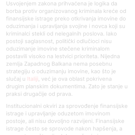
Usvojenjem zakona prihvaćena je logika da
borba protiv organizovanog kriminala kreće od
finansijske istrage preko otkrivanja imovine do
oduzimanja i upravljanja svojine i novca koji su
kriminalci stekli od nelegalnih poslova. Iako
postoji saglasnost, politički odlučioci nisu
oduzimanje imovine stečene kriminalom
postavili visoko na lestvici prioriteta. Nijedna
zemlja Zapadnog Balkana nema posebnu
strategiju o oduzimanju imovine, kao što je
slučaj u
Italiji
, već je ova oblast pokrivena
drugim planskim dokumentima. Zato je stanje u
praksi drugačije od prava.
Institucionalni okviri za sprovođenje finansijske
istrage i upravljanje oduzetom imovinom
postoje, ali nisu dovoljno razvijeni. Finansijske
istrage često se sprovode nakon hapšenja, a