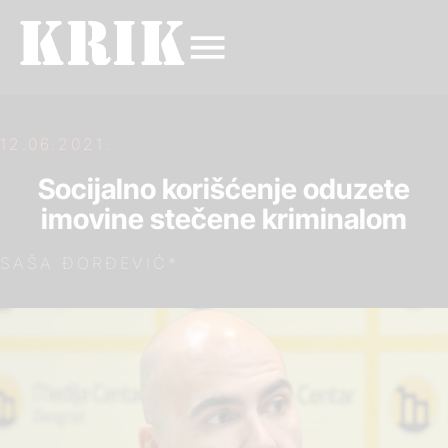
12.06.2021.
Socijalno korišćenje oduzete
imovine stečene kriminalom
SAŠA ĐORĐEVIĆ*