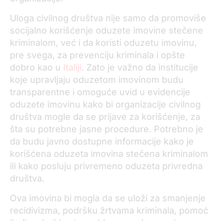
Uloga civilnog društva nije samo da promoviše
socijalno korišćenje oduzete imovine stečene
kriminalom, već i da koristi oduzetu imovinu,
pre svega, za prevenciju kriminala i opšte
dobro kao u
Italiji
. Zato je važno da institucije
koje upravljaju oduzetom imovinom budu
transparentne i omoguće uvid u evidencije
oduzete imovinu kako bi organizacije civilnog
društva mogle da se prijave za korišćenje, za
šta su potrebne jasne procedure. Potrebno je
da budu javno dostupne informacije kako je
korišćena oduzeta imovina stečena kriminalom
ili kako posluju privremeno oduzeta privredna
društva.
Ova imovina bi mogla da se uloži za smanjenje
recidivizma, podršku žrtvama kriminala, pomoć