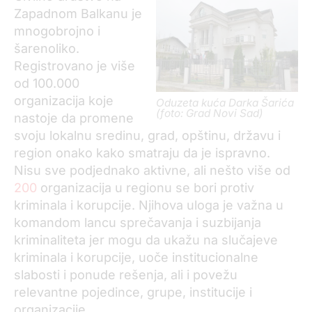
Zapadnom Balkanu je
mnogobrojno i
šarenoliko.
Registrovano je više
od 100.000
organizacija koje
Oduzeta kuća Darka Šarića
(foto: Grad Novi Sad)
nastoje da promene
svoju lokalnu sredinu, grad, opštinu, državu i
region onako kako smatraju da je ispravno.
Nisu sve podjednako aktivne, ali nešto više od
200
organizacija u regionu se bori protiv
kriminala i korupcije. Njihova uloga je važna u
komandom lancu sprečavanja i suzbijanja
kriminaliteta jer mogu da ukažu na slučajeve
kriminala i korupcije, uoče institucionalne
slabosti i ponude rešenja, ali i povežu
relevantne pojedince, grupe, institucije i
organizacije.