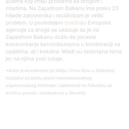
ljudima koji imaju problema sa drogom i
mladima. Na Zapadnom Balkanu ima preko 23
hiljade zatvorenika i recidivizam je veliki
problem. U poslednjem
izveštaju
Evropske
agencije za droge se ukazuje da je na
Zapadnom Balkanu došlo do porasta
konzumiranja benzodiazepina u kombinaciji sa
opijatima, ali i kokaina. Mladi su neiscrpna tema
jer na njima svet ostaje.
*Autor je koordinator za Srbiju i Crnu Goru u Globalnoj
inicijativi za borbu protiv transnacionalnog
organizovanog kriminala i doktorand na Fakultetu za
krivičnu pravdu i bezbednost u Sloveniji.