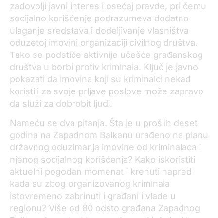
zadovolji javni interes i osećaj pravde, pri čemu
socijalno korišćenje podrazumeva dodatno
ulaganje sredstava i dodeljivanje vlasništva
oduzetoj imovini organizaciji civilnog društva.
Tako se podstiče aktivnije učešće građanskog
društva u borbi protiv kriminala. Ključ je javno
pokazati da imovina koji su kriminalci nekad
koristili za svoje prljave poslove može zapravo
da služi za dobrobit ljudi.
Nameću se dva pitanja. Šta je u prošlih deset
godina na Zapadnom Balkanu urađeno na planu
državnog oduzimanja imovine od kriminalaca i
njenog socijalnog korišćenja? Kako iskoristiti
aktuelni pogodan momenat i krenuti napred
kada su zbog organizovanog kriminala
istovremeno zabrinuti i građani i vlade u
regionu? Više od 80 odsto građana Zapadnog