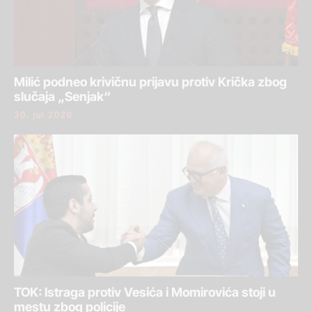
Milić podneo krivičnu prijavu protiv Krička zbog
slučaja „Senjak“
30. jul 2026.
TOK: Istraga protiv Vesića i Momirovića stoji u
mestu zbog policije