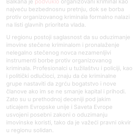
Balkana je
podvuklo
organizovani kriminal kao
najveću bezbednosnu pretnju, dok se borba
protiv organizovanog kriminala formalno nalazi
na listi glavnih prioriteta vlada.
U regionu postoji saglasnost da su oduzimanje
imovine stečene kriminalom i pronalaženje
nelegalno stečenog novca nezamenljivi
instrumenti borbe protiv organizovanog
kriminala. Profesionalci u tužilaštvu i policiji, kao
i politički odlučioci, znaju da će kriminalne
grupe nastaviti da zgrću bogatstvo i nove
članove ako im se ne smanje kapital i prihodi.
Zato su u prethodnoj deceniji pod jakim
uticajem Evropske unije i Saveta Evrope
usvojeni posebni zakoni o oduzimanju
imovinske koristi, tako da je važeći pravni okvir
u regionu solidan.