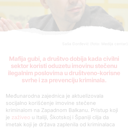
Saša Đorđević (foto: Medija centar)
Mafija gubi, a društvo dobija kada civilni
sektor koristi oduzetu imovinu stečenu
ilegalnim poslovima u društveno-korisne
svrhe i za prevenciju kriminala.
Međunarodna zajednica je aktuelizovala
socijalno korišćenje imovine stečene
kriminalom na Zapadnom Balkanu. Pristup koji
je
zaživeo
u Italiji, Škotskoj i Španiji cilja da
imetak koji je država zaplenila od kriminalaca