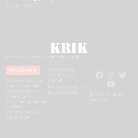
30. jul 2026.
Mreža za istraživanje kriminala i korupcije
PODRŽI KRIK
011 420 43 04
062 85 03 266
(Signal)
Tvoja donacija nam
pomaže da i dalje
Makenzijeva 46, 11111
otkrivamo korupciju i
Beograd, Srbija
© 2024 Sva prava
kriminal, a mi
zadržana
uzvraćamo poklonima
i različitim
pogodnostima na
portalu KRIK.