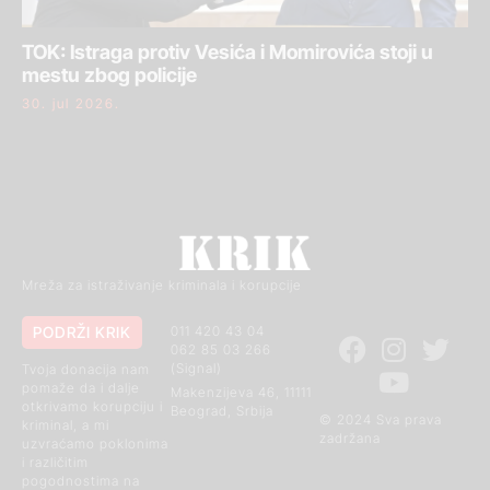
TOK: Istraga protiv Vesića i Momirovića stoji u
mestu zbog policije
30. jul 2026.
Mreža za istraživanje kriminala i korupcije
PODRŽI KRIK
011 420 43 04
062 85 03 266
(Signal)
Tvoja donacija nam
pomaže da i dalje
Makenzijeva 46, 11111
otkrivamo korupciju i
Beograd, Srbija
© 2024 Sva prava
kriminal, a mi
zadržana
uzvraćamo poklonima
i različitim
pogodnostima na