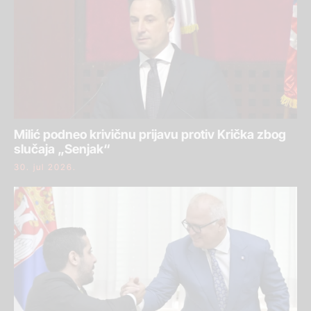
Milić podneo krivičnu prijavu protiv Krička zbog
slučaja „Senjak“
30. jul 2026.