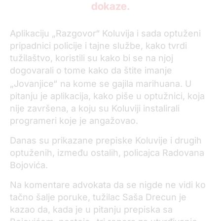
dokaze.
Aplikaciju „Razgovor“ Koluvija i sada optuženi
pripadnici policije i tajne službe, kako tvrdi
tužilaštvo, koristili su kako bi se na njoj
dogovarali o tome kako da štite imanje
„Jovanjice“
na kome se gajila marihuana. U
pitanju je aplikacija, kako piše u optužnici, koja
nije završena, a koju su Koluviji instalirali
programeri koje je angažovao.
Danas su prikazane prepiske Koluvije i drugih
optuženih, između ostalih, policajca Radovana
Bojovića.
Na komentare advokata da se nigde ne vidi ko
tačno šalje poruke, tužilac Saša Drecun je
kazao da, kada je u pitanju prepiska sa