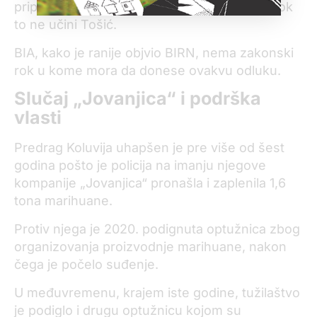
pripadnici službe neće da iznosa odbranu dok
to ne učini Tošić.
BIA, kako je ranije objvio BIRN, nema zakonski
rok u kome mora da donese ovakvu odluku.
Slučaj „Jovanjica“ i podrška
vlasti
Predrag Koluvija uhapšen je pre više od šest
godina pošto je policija na imanju njegove
kompanije „Jovanjica“ pronašla i zaplenila 1,6
tona marihuane.
Protiv njega je 2020. podignuta optužnica zbog
organizovanja proizvodnje marihuane, nakon
čega je počelo suđenje.
U međuvremenu, krajem iste godine, tužilaštvo
je podiglo i drugu optužnicu kojom su