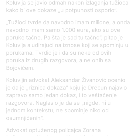
Koluvija se javio odmah nakon izlaganja tužioca
kako bi ove dokaze „u potpunosti osporio“.
„Tužioci tvrde da navodno imam milione, a onda
navodno imam samo 1.000 eura, ako su ove
poruke tačne. Pa šta je sad tu tačno“, pitao je
Koluvija aludirajući na iznose koji se spominju u
porukama. Tvrdio je i da su neke od ovih
poruka iz drugih razgovora, a ne onih sa
Bojovićem.
Koluvijin advokat Aleksandar Živanović ocenio
je da je „riznica dokaza“ koju je Drecun najavio
zapravo samo jedan dokaz, i to veštačenje
razgovora. Naglasio je da se „nigde, ni u
jednom kontekstu, ne spominje niko od
osumnjičenih“.
Advokat optuženog policajca Zorana