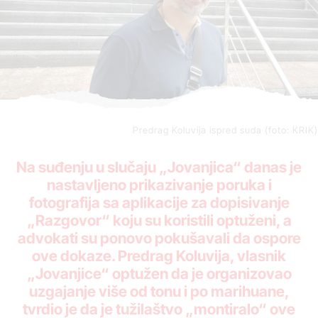
Predrag Koluvija ispred suda (foto: KRIK)
Na suđenju u slučaju „Jovanjica“ danas je
nastavljeno prikazivanje poruka i
fotografija sa aplikacije za dopisivanje
„Razgovor“ koju su koristili optuženi, a
advokati su ponovo pokušavali da ospore
ove dokaze. Predrag Koluvija, vlasnik
„Jovanjice“ optužen da je organizovao
uzgajanje više od tonu i po marihuane,
tvrdio je da je tužilaštvo „montiralo“ ove