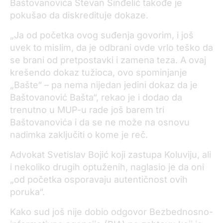
Baštovanovića Stevan Sinđelić takođe je
pokušao da diskredituje dokaze.
„Ja od početka ovog suđenja govorim, i još
uvek to mislim, da je odbrani ovde vrlo teško da
se brani od pretpostavki i zamena teza. A ovaj
krešendo dokaz tužioca, ovo spominjanje
„Bašte“ – pa nema nijedan jedini dokaz da je
Baštovanović Bašta“, rekao je i dodao da
trenutno u MUP-u rade još barem tri
Baštovanovića i da se ne može na osnovu
nadimka zaključiti o kome je reč.
Advokat Svetislav Bojić koji zastupa Koluviju, ali
i nekoliko drugih optuženih, naglasio je da oni
„od početka osporavaju autentičnost ovih
poruka“.
Kako sud još nije dobio odgovor Bezbednosno-