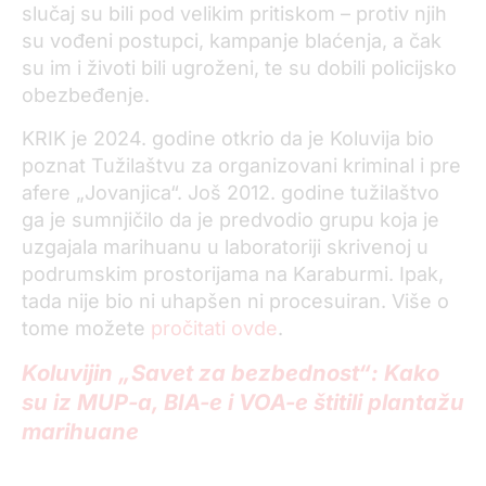
slučaj su bili pod velikim pritiskom – protiv njih
su vođeni postupci, kampanje blaćenja, a čak
su im i životi bili ugroženi, te su dobili policijsko
obezbeđenje.
KRIK je 2024. godine otkrio da je Koluvija bio
poznat Tužilaštvu za organizovani kriminal i pre
afere „Jovanjica“. Još 2012. godine tužilaštvo
ga je sumnjičilo da je predvodio grupu koja je
uzgajala marihuanu u laboratoriji skrivenoj u
podrumskim prostorijama na Karaburmi. Ipak,
tada nije bio ni uhapšen ni procesuiran. Više o
tome možete
pročitati ovde
.
Koluvijin „Savet za bezbednost“: Kako
su iz MUP-a, BIA-e i VOA-e štitili plantažu
marihuane