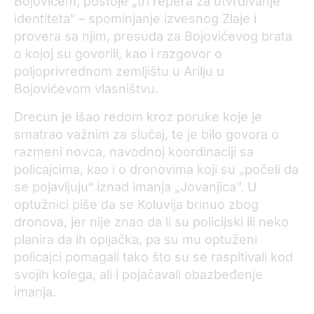
Bojovićem, postoje „tri repera za utvrđivanje
identiteta“ – spominjanje izvesnog Zlaje i
provera sa njim, presuda za Bojovićevog brata
o kojoj su govorili, kao i razgovor o
poljoprivrednom zemljištu u Arilju u
Bojovićevom vlasništvu.
Drecun je išao redom kroz poruke koje je
smatrao važnim za slučaj, te je bilo govora o
razmeni novca, navodnoj koordinaciji sa
policajcima, kao i o dronovima koji su „počeli da
se pojavljuju“ iznad imanja „Jovanjica”. U
optužnici piše da se Koluvija brinuo zbog
dronova, jer nije znao da li su policijski ili neko
planira da ih opljačka, pa su mu optuženi
policajci pomagali tako što su se raspitivali kod
svojih kolega, ali i pojačavali obazbeđenje
imanja.