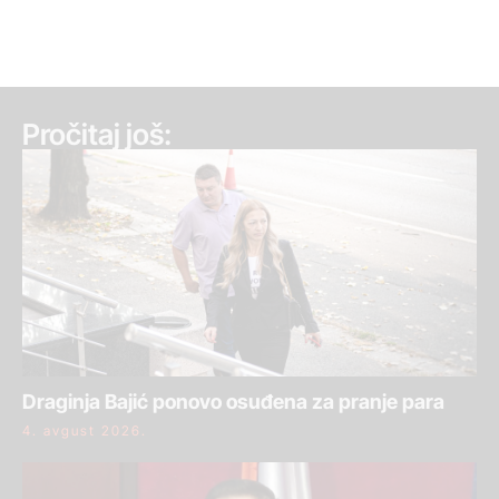
Pročitaj još:
Draginja Bajić ponovo osuđena za pranje para
4. avgust 2026.