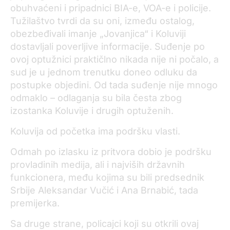
obuhvaćeni i pripadnici BIA-e, VOA-e i policije.
Tužilaštvo tvrdi da su oni, između ostalog,
obezbeđivali imanje „Jovanjica“ i Koluviji
dostavljali poverljive informacije. Suđenje po
ovoj optužnici praktičlno nikada nije ni počalo, a
sud je u jednom trenutku doneo odluku da
postupke objedini. Od tada suđenje nije mnogo
odmaklo – odlaganja su bila česta zbog
izostanka Koluvije i drugih optuženih.
Koluvija od početka ima podršku vlasti.
Odmah po izlasku iz pritvora dobio je podršku
provladinih medija, ali i najviših državnih
funkcionera, među kojima su bili predsednik
Srbije Aleksandar Vučić i Ana Brnabić, tada
premijerka.
Sa druge strane, policajci koji su otkrili ovaj