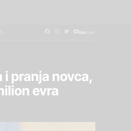
/
SRB
ENG
i pranja novca,
ilion evra