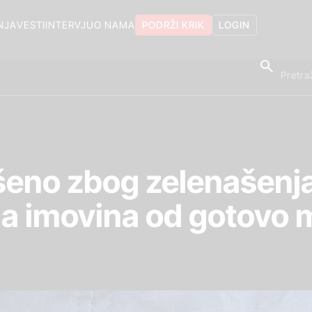
NJA
VESTI
INTERVJU
O NAMA
PODRŽI KRIK
LOGIN
no zbog zelenašenja 
a imovina od gotovo m