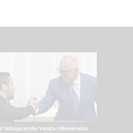
: Istraga protiv Vesića i Momirovića