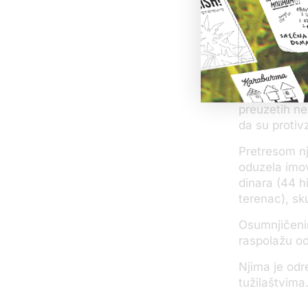
dokumenata s
policija.
Osim toga, 
nedozvoljeno
Sumnja se d
preuzetih nek
da su protiv
Pretresom nj
oduzela imov
dinara (44 h
terenac), sk
Osumnjičeni
raspolažu o
Njima je odr
tužilaštvima