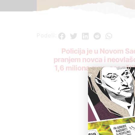
Podeli:
Policija je u Novom S
pranjem novca i neovlaš
1,6 miliona evra, saopšt
POM
Uhapšeni se 
od njih traži
o zajmu i pr
bi kasnije, 
nekretnina, 
Oni su tako s