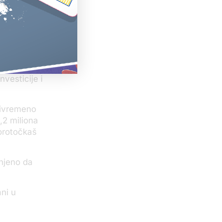
rdila je
du
anjem
nvesticije i
privremeno
,2 miliona
vorotočkaš
njeno da
ni u