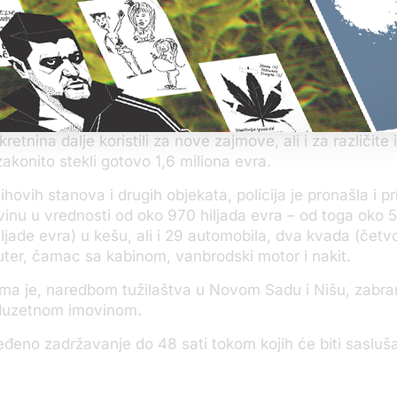
klapali lažne kupoprodajne ugovore sa oštećenima, utv
uhapšeni se sumnjiče da su u dužem vremenskom perio
 prodavali polovna putnička, teretna i plovna vozila.
a su novac zarađen naplatom velikih kamata i raspolag
retnina dalje koristili za nove zajmove, ali i za različite i
zakonito stekli gotovo 1,6 miliona evra.
ihovih stanova i drugih objekata, policija je pronašla i 
inu u vrednosti od oko 970 hiljada evra – od toga oko 5
iljade evra) u kešu, ali i 29 automobila, dva kvada (čet
uter, čamac sa kabinom, vanbrodski motor i nakit.
ma je, naredbom tužilaštva u Novom Sadu i Nišu, zabra
duzetnom imovinom.
eđeno zadržavanje do 48 sati tokom kojih će biti sasluša
.