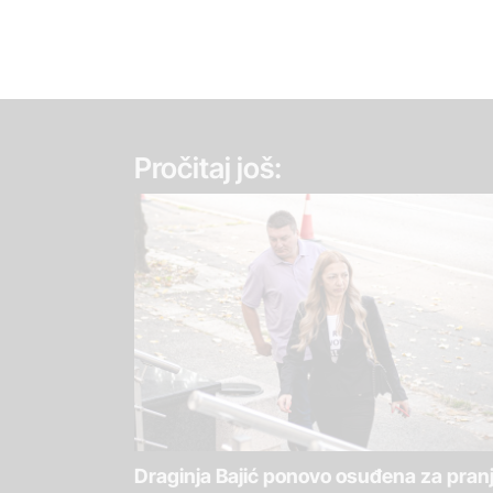
Pročitaj još:
Draginja Bajić ponovo osuđena za pran