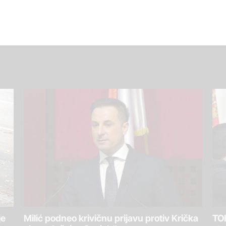
je
Milić podneo krivičnu prijavu protiv Krička
TOK