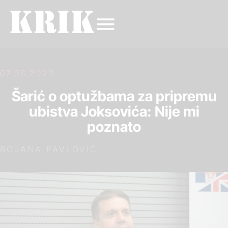
07.06.2022.
Šarić o optužbama za pripremu
ubistva Joksovića: Nije mi
poznato
BOJANA PAVLOVIĆ