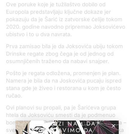
Ove poruke koje je tužilaštvo dobilo od
Europola predstavljaju ključne dokaze jer
pokazuju da je Šarić iz zatvorske ćelije tokom
2020. godine navodno pripremao Joksovićevo
ubistvo i to u dva navrata.
Prva zamisao bila je da Joksovića ubiju tokom
Drinske regate zbog čega je od jednog od
osumnjičenih traženo da nabavi snajper.
Pošto je regata odložena, promenjen je plan.
Namera je bila da na Joskovića pucaju ispred
stana gde je živeo i restorana u kom je često
ručao.
Ovi planovi su propali, pa je Šarićeva grupa
htela da Joksoviću smesti da je podmenuo
bombu pod kola svog nekadašnjeg saradnika –
POMOZI NAM DA
NASTAVIMO DA
sve u pokušaju da ga diskedituju kao svedoka