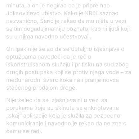
minuta, a on je negirao da je pripremao
Joksovićevo ubistvo. Kako je KRIK saznao
nezvanično, Šarić je rekao da mu ništa u vezi
sa tim događajima nije poznato, kao ni ljudi koji
su u njima navodno učestvovali.
On ipak nije želeo da se detaljno izjašnjava o
optužbama navodeći da je reč o
iskonstruisanom slučaju i pritisku na sud zbog
drugih postupaka koji se protiv njega vode – za
međunarodni šverc kokaina i pranje novca
stečenog prodajom droge.
Nije želeo da se izjašnjava ni u vezi sa
porukama koje su skinute sa enkriptovane
„skaj“ aplikacije koja je služila za bezbedno
komuniciranje i navodno je rekao da ne zna o
čemu se radi.