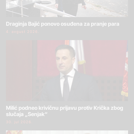
Draginja Bajić ponovo osuđena za pranje para
4. avgust 2026.
Milić podneo krivičnu prijavu protiv Krička zbog
slučaja „Senjak“
30. jul 2026.