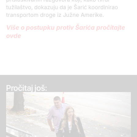
tužilaštvo, dokazuju da je Šarić koordinirao
transportom droge iz Južne Amerike.
Više o postupku protiv Šarića pročitajte
ovde
Pročitaj još: