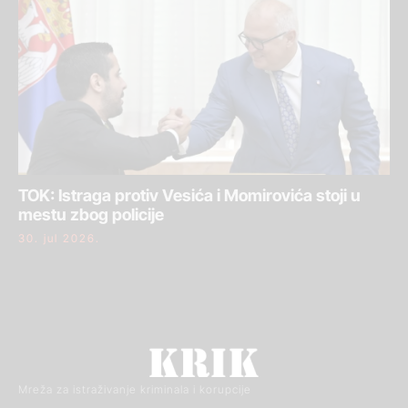
TOK: Istraga protiv Vesića i Momirovića stoji u
mestu zbog policije
30. jul 2026.
Mreža za istraživanje kriminala i korupcije