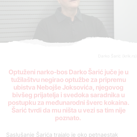
Darko Šarić (krik.rs)
Optuženi narko-bos Darko Šarić juče je u
tužilaštvu negirao optužbe za pripremu
ubistva Nebojše Joksovića, njegovog
bivšeg prijatelja i svedoka saradnika u
postupku za međunarodni šverc kokaina.
Šarić tvrdi da mu ništa u vezi sa tim nije
poznato.
Saslušanje Šarića trajalo je oko petnaestak