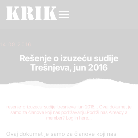
14.09.2016.
Rešenje o izuzeću sudije
Trešnjeva, jun 2016
resenje-o-izuzecu-sudije-tresnjeva-jun-2016… Ovaj dokumet je
samo za članove koji nas podržavanju.Podrži nas Already a
member? Log in here...
Ovaj dokumet je samo za članove koji nas