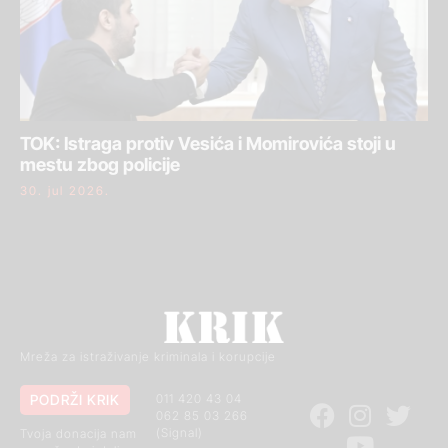
TOK: Istraga protiv Vesića i Momirovića stoji u
mestu zbog policije
30. jul 2026.
Mreža za istraživanje kriminala i korupcije
PODRŽI KRIK
011 420 43 04
062 85 03 266
(Signal)
Tvoja donacija nam