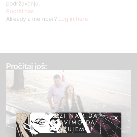
podržavanju.
Podrži nas
Already a member?
Log in here
Pročitaj još:
POMOZI NAM DA
NASTAVIMO DA
ISTRAŽUJEMO!