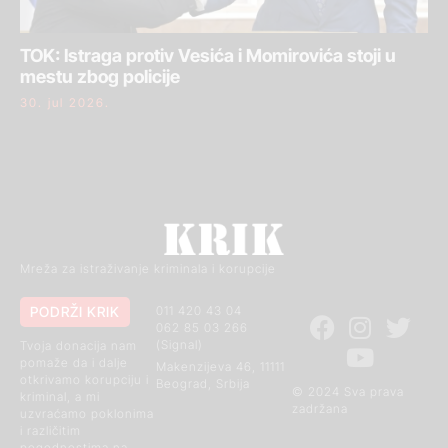
TOK: Istraga protiv Vesića i Momirovića stoji u
mestu zbog policije
30. jul 2026.
Mreža za istraživanje kriminala i korupcije
PODRŽI KRIK
011 420 43 04
062 85 03 266
(Signal)
Tvoja donacija nam
pomaže da i dalje
Makenzijeva 46, 11111
otkrivamo korupciju i
Beograd, Srbija
© 2024 Sva prava
kriminal, a mi
zadržana
uzvraćamo poklonima
i različitim
pogodnostima na