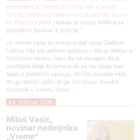
koincidenciji i skrenuti pažnju na, u ovom
slučaju, potpuno irelevantne stvari kao što su
ko finansira KRIK
i kakav je odnos KRIK-a sa
pojedinim ljudima iz policije.“
„U vreme kada su svedoci dali iskaz Zlatibor
Lončar nije bio aktivan političar – bio je doktor u
Kliničkom centru, tako da ne verujem da je
postojala želja ili namera da se na njega baci
ljaga iz političkih razloga. Možda postoje neki
drugi razlozi zašto bi ga ‘ocrnjivao’ svedok
saradnik u svemu tome.“
24. februar 2016.
Miloš Vasić,
novinar nedeljnika
„Vreme“