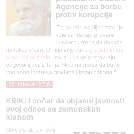
Agencije za borbu
protiv korupcije
„To su vrlo ozbiljne tvrdnje
koje zahtevaju provere.
Lončar tu treba da dokaže
nekoliko stvari. U najmanju ruku
građani imaju
pravo da to znaju,
moraju da se postavljaju
odgovarajuća pitanja. Niko ne može da bude
van zone interesa građana i izvan zakona.“
22. februar 2016.
KRIK: Lončar da objasni javnosti
svoj odnos sa zemunskim
klanom
Umesto da javnosti