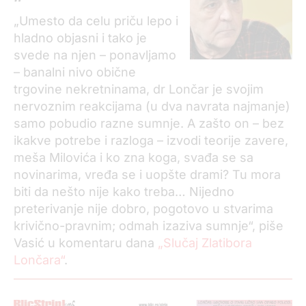
„Umesto da celu priču lepo i
hladno objasni i tako je
svede na njen – ponavljamo
– banalni nivo obične
trgovine nekretninama, dr Lončar je svojim
nervoznim reakcijama (u dva navrata najmanje)
samo pobudio razne sumnje. A zašto on – bez
ikakve potrebe i razloga – izvodi teorije zavere,
meša Milovića i ko zna koga, svađa se sa
novinarima, vređa se i uopšte drami? Tu mora
biti da nešto nije kako treba… Nijedno
preterivanje nije dobro, pogotovo u stvarima
krivično-pravnim; odmah izaziva sumnje“, piše
Vasić u komentaru dana
„Slučaj Zlatibora
Lončara“
.