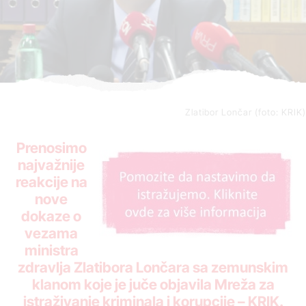
Zlatibor Lončar (foto: KRIK)
Prenosimo
najvažnije
reakcije na
nove
dokaze o
vezama
ministra
zdravlja Zlatibora Lončara sa zemunskim
klanom
koje je juče objavila Mreža za
istraživanje kriminala i korupcije – KRIK.