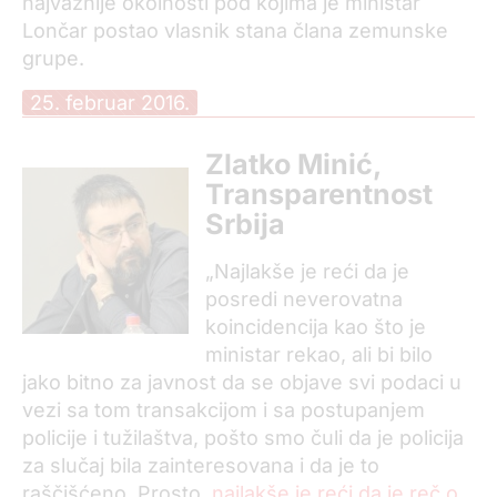
najvažnije okolnosti pod kojima je ministar
Lončar postao vlasnik stana člana zemunske
grupe.
25. februar 2016.
Zlatko Minić,
Transparentnost
Srbija
„Najlakše je reći da je
posredi neverovatna
koincidencija kao što je
ministar rekao, ali bi bilo
jako bitno za javnost da se objave svi podaci u
vezi sa tom transakcijom i sa postupanjem
policije i tužilaštva, pošto smo čuli da je policija
za slučaj bila zainteresovana i da je to
raščišćeno. Prosto,
najlakše je reći da je reč o