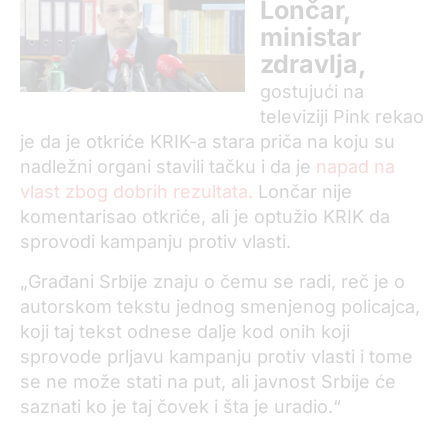
Lončar,
ministar
zdravlja,
gostujući na
televiziji Pink rekao
je da je otkriće KRIK-a stara priča na koju su
nadležni organi stavili tačku i da je
napad na
vlast zbog dobrih rezultata.
Lončar nije
komentarisao otkriće, ali je optužio KRIK da
sprovodi kampanju protiv vlasti.
„Građani Srbije znaju o čemu se radi, reč je o
autorskom tekstu jednog smenjenog policajca,
koji taj tekst odnese dalje kod onih koji
sprovode prljavu kampanju protiv vlasti i tome
se ne može stati na put, ali javnost Srbije će
saznati ko je taj čovek i šta je uradio.“