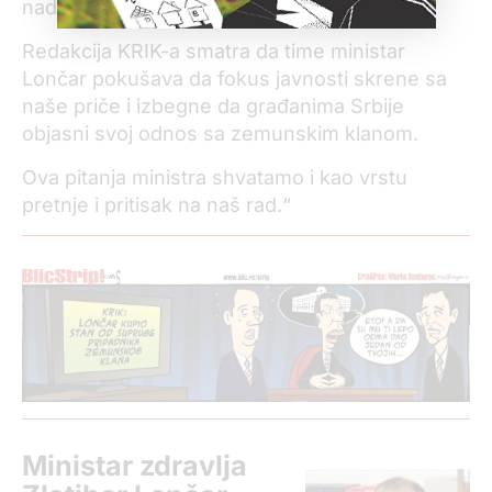
nadležnost.
Redakcija KRIK-a smatra da time ministar
Lončar pokušava da fokus javnosti skrene sa
naše priče i izbegne da građanima Srbije
objasni svoj odnos sa zemunskim klanom.
Ova pitanja ministra shvatamo i kao vrstu
pretnje i pritisak na naš rad.“
Ministar zdravlja