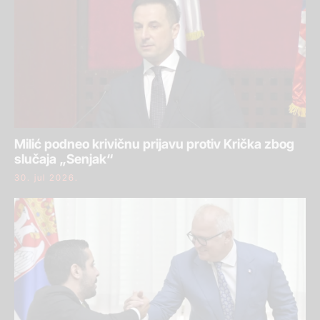
Milić podneo krivičnu prijavu protiv Krička zbog
slučaja „Senjak“
30. jul 2026.