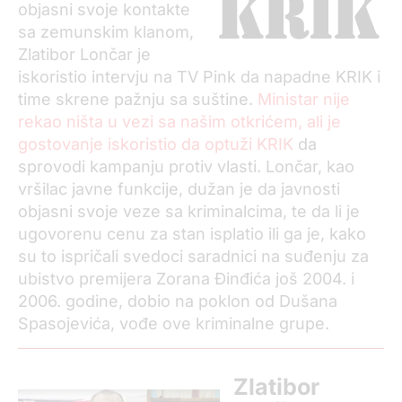
objasni svoje kontakte
sa zemunskim klanom,
Zlatibor Lončar je
iskoristio intervju na TV Pink da napadne KRIK i
time skrene pažnju sa suštine.
Ministar nije
rekao ništa u vezi sa našim otkrićem, ali je
gostovanje iskoristio da optuži KRIK
da
sprovodi kampanju protiv vlasti. Lončar, kao
vršilac javne funkcije, dužan je da javnosti
objasni svoje veze sa kriminalcima, te
da li je
ugovorenu cenu za stan isplatio ili ga je, kako
su to ispričali svedoci saradnici na suđenju za
ubistvo premijera Zorana Đinđića još 2004. i
2006. godine, dobio na poklon od Dušana
Spasojevića, vođe ove kriminalne grupe.
Zlatibor