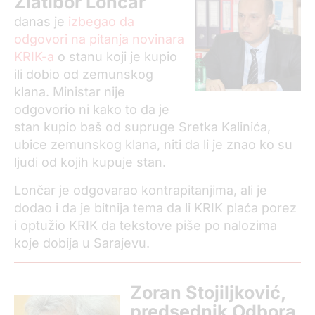
Zlatibor Lončar
danas je
izbegao da
odgovori na pitanja novinara
KRIK-a
o stanu koji je kupio
ili dobio od zemunskog
klana. Ministar nije
odgovorio ni kako to da je
stan kupio baš od supruge Sretka Kalinića,
ubice zemunskog klana, niti da li je znao ko su
ljudi od kojih kupuje stan.
Lončar je odgovarao kontrapitanjima, ali je
dodao i da je bitnija tema da li KRIK plaća porez
i optužio KRIK da tekstove piše po nalozima
koje dobija u Sarajevu.
Zoran Stojiljković,
predsednik Odbora