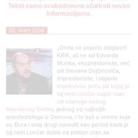
Tekst ćemo svakodnevno ažurirati novim
informacijama.
02. mart 2016.
„Onda se pojavio zloglasni
KRIK, ali ne od Edvarda
Munka, ekspresioniste, već
od Stevana Dojčinovića,
impresioniste, i objavio
impresivnu priču po kojoj je
taj neki Lončar kupio stan
od supruge nekog
Nesretnog Sretka
, jednog od najboljih
anesteziologa iz Zemuna. I to baš u vreme koje
su Đura i onaj drugi navodili kao period kada je
taj neki Lončar dobio na poklon stan za