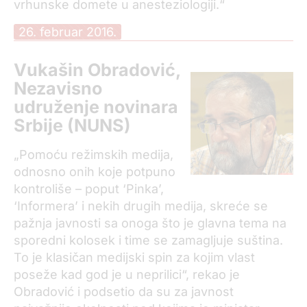
vrhunske domete u anesteziologiji.“
26. februar 2016.
Vukašin Obradović,
Nezavisno
udruženje novinara
Srbije (NUNS)
„Pomoću režimskih medija,
odnosno onih koje potpuno
kontroliše – poput ‘Pinka’,
‘Informera’ i nekih drugih medija, skreće se
pažnja javnosti sa onoga što je glavna tema na
sporedni kolosek i time se zamagljuje suština.
To je klasičan medijski spin za kojim vlast
poseže kad god je u neprilici“, rekao je
Obradović i podsetio da su za javnost