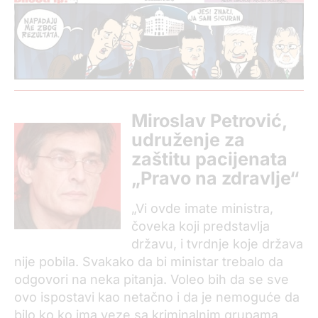
Miroslav Petrović,
udruženje za
zaštitu pacijenata
„Pravo na zdravlje“
„Vi ovde imate ministra,
čoveka koji predstavlja
državu, i tvrdnje koje država
nije pobila. Svakako da bi ministar trebalo da
odgovori na neka pitanja. Voleo bih da se sve
ovo ispostavi kao netačno i da je nemoguće da
bilo ko ko ima veze sa kriminalnim grupama