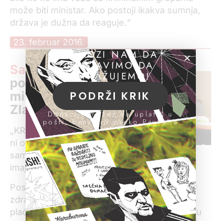
može biti ministar. Ako postoji ikakva sumnja,
država je dužna da reaguje.“
23. februar 2016.
POMOZI NAM DA
NASTAVIMO DA
Saopštenje KRIK-a
ISTRAŽUJEMO!
povodom optužbi
PODRŽI KRIK
ministra zdravlja
Zlatibora Lončara:
Donacije možeš da uplatiš u
pošti, banci ili preko PayPal-a
„KRIK ne dobija instrukcije
ni od koga. Novinari KRIK-a
sami biraju svoje teme i
imaju nezavisnu uređivačku politiku.
Postavlja se, međutim, pitanje zašto ministar
zdravlja pokreće ove teme, posebno jer
plaćanje poreza i mediji ne spadaju u njegovu