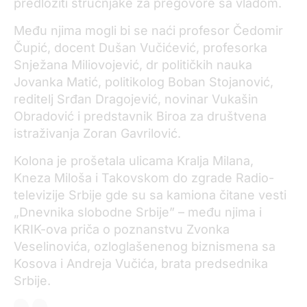
predložiti stručnjake za pregovore sa vladom.
Među njima mogli bi se naći profesor Čedomir
Čupić, docent Dušan Vučićević, profesorka
Snježana Miliovojević, dr političkih nauka
Jovanka Matić, politikolog Boban Stojanović,
reditelj Srđan Dragojević, novinar Vukašin
Obradović i predstavnik Biroa za društvena
istraživanja Zoran Gavrilović.
Kolona je prošetala ulicama Kralja Milana,
Kneza Miloša i Takovskom do zgrade Radio-
televizije Srbije gde su sa kamiona čitane vesti
„Dnevnika slobodne Srbije” – među njima i
KRIK-ova priča o poznanstvu Zvonka
Veselinovića, ozloglašenenog biznismena sa
Kosova i Andreja Vučića, brata predsednika
Srbije.