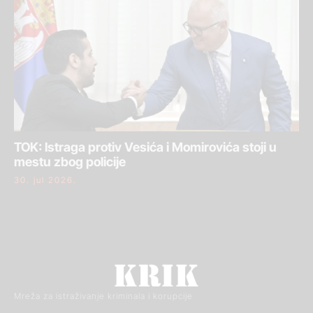
TOK: Istraga protiv Vesića i Momirovića stoji u
mestu zbog policije
30. jul 2026.
Mreža za istraživanje kriminala i korupcije