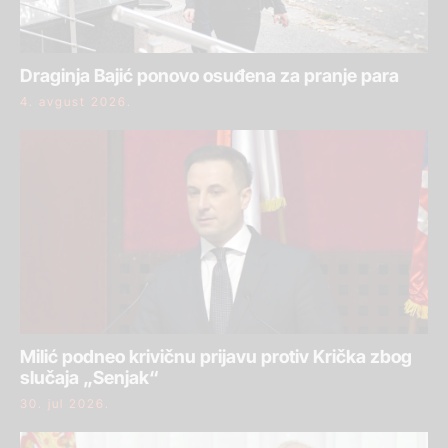
Draginja Bajić ponovo osuđena za pranje para
4. avgust 2026.
Milić podneo krivičnu prijavu protiv Krička zbog
slučaja „Senjak“
30. jul 2026.