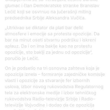
glumac i član Demokratske stranke Branislav
Lečić koji se osvrnuo na jučerašnji miting
predsednika Srbije Aleksandra Vučića.
„
Utrkivao se diktator da plati bar delić
atmosfere i emocije sa protesta opozicije. Da
bar na minut oseti stvarnu podršku i iskreni
aplauz. Da i on ima baklje kao na protestu
opozicije, sto baklji za jednu od opozicije“,
poručio je Lečić.
On je podsetio na tri osnovna zahteva koja je
opozicija iznela – formiranje zajedničke komisije
vlasti i opozicije za stvaranje fer izbornih
uslova, izbor novog rukovodstva Regulatornog
tela za elektronske medije i izbor tehničkog
rukovodstva Radio-televizije Srbije i Radio-
televizije Vojvodine i dodao da će opozicija