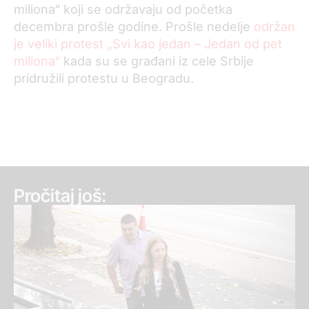
miliona“ koji se održavaju od početka
decembra prošle godine. Prošle nedelje
održan
je veliki protest „Svi kao jedan – Jedan od pet
miliona“
kada su se građani iz cele Srbije
pridružili protestu u Beogradu.
Pročitaj još: