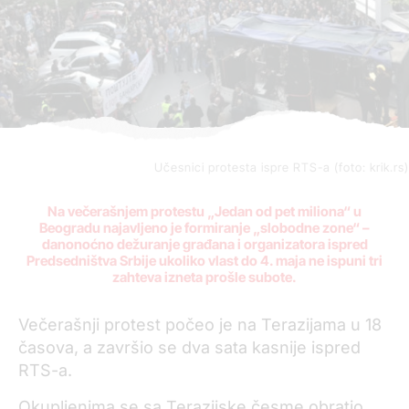
Učesnici protesta ispre RTS-a (foto: krik.rs)
Na večerašnjem protestu „Jedan od pet miliona“ u
Beogradu najavljeno je formiranje „slobodne zone“ –
danonoćno dežuranje građana i organizatora ispred
Predsedništva Srbije ukoliko vlast do 4. maja ne ispuni tri
zahteva izneta prošle subote.
Večerašnji protest počeo je na Terazijama u 18
časova, a završio se dva sata kasnije ispred
RTS-a.
Okupljenima se sa Terazijske česme obratio