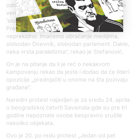
odredili ne izađe u susret građanima, a sva je
verovatnoća da neće, onda ćemo oformiti
’slobodnu zonu’, verovatno ispred
Predsedništva, gde će ljudi moći da stoje
neprekidno. Imaćemo obraćanje medijima,
slobodan Dnevnik, slobodan parlament. Dakle,
neka vrsta paralelizma“, rekao je Stefanović.
On je na pitanje da li je reč o nekakvom
kampovanju rekao da jeste i dodao da će lideri
opozicije „prednjačiti u onome na šta pozivaju
građane“.
Naredni protest najavljen je za sredu 24. aprila
u beogradskoj četvrti Savamala gde su pre tri
godine nepoznate osobe bespravno srušile
nekoliko objekata.
Ovo je 20. po redu protest „Jedan od pet