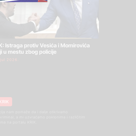
: Istraga protiv Vesića i Momirovića
ji u mestu zbog policije
 jul 2026.
KRIK
cija nam pomaže da i dalje otkrivamo
 kriminal, a mi uzvraćamo poklonima i različitim
ma na portalu KRIK.