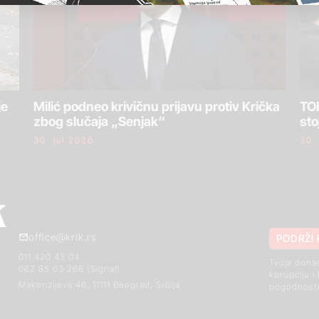
je
Milić podneo krivičnu prijavu protiv Krička
TOK
zbog slučaja „Senjak“
sto
30. jul 2026.
30.
office@krik.rs
PODRŽI 
011 420 43 04
Tvoja dona
062 85 03 266 (Signal)
korupciju i
Makenzijeva 46, 11111 Beograd, Srbija
pogodnosti