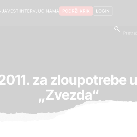
NJA
VESTI
INTERVJU
O NAMA
PODRŽI KRIK
LOGIN
 2011. za zloupotrebe 
„Zvezda“