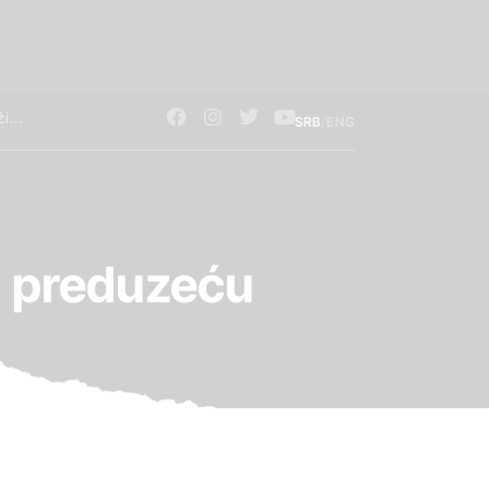
/
SRB
ENG
u preduzeću