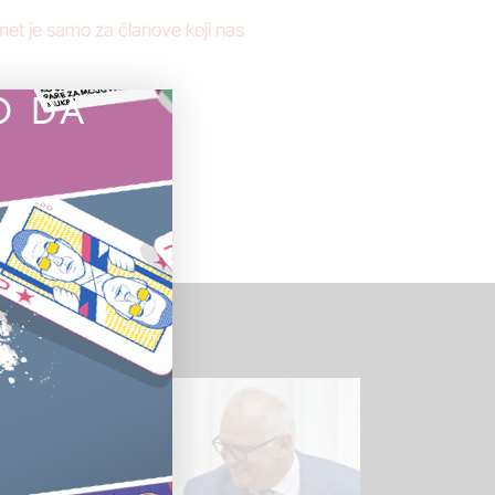
t je samo za članove koji nas
O DA