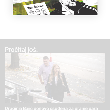
Pročitaj još:
Draginja Bajić ponovo osuđena za pranje para