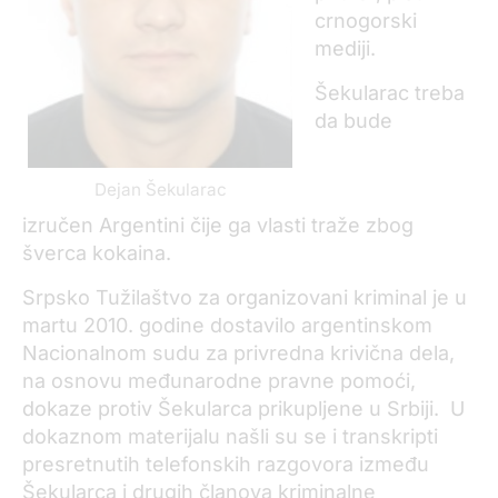
crnogorski
mediji.
Šekularac treba
da bude
Dejan Šekularac
izručen Argentini čije ga vlasti traže zbog
šverca kokaina.
Srpsko Tužilaštvo za organizovani kriminal je u
martu 2010. godine dostavilo argentinskom
Nacionalnom sudu za privredna krivična dela,
na osnovu međunarodne pravne pomoći,
dokaze protiv Šekularca prikupljene u Srbiji. U
dokaznom materijalu našli su se i transkripti
presretnutih telefonskih razgovora između
Šekularca i drugih članova kriminalne