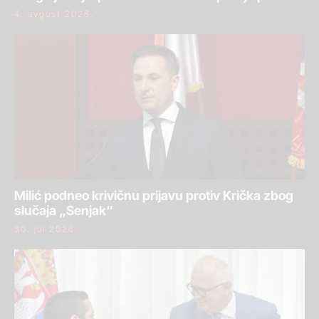
4. avgust 2026.
Milić podneo krivičnu prijavu protiv Krička zbog
slučaja „Senjak“
30. jul 2026.