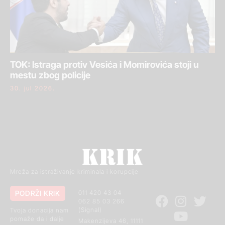
TOK: Istraga protiv Vesića i Momirovića stoji u
mestu zbog policije
30. jul 2026.
Mreža za istraživanje kriminala i korupcije
PODRŽI KRIK
011 420 43 04
062 85 03 266
(Signal)
Tvoja donacija nam
pomaže da i dalje
Makenzijeva 46, 11111