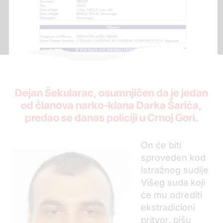
Dejan Šekularac, osumnjičen da je jedan
od članova narko-klana Darka Šarića,
predao se danas policiji u Crnoj Gori.
On će biti
sproveden kod
istražnog sudije
Višeg suda koji
će mu odrediti
ekstradicioni
pritvor, pišu