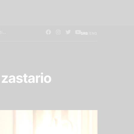
/
SRB
ENG
 zastario