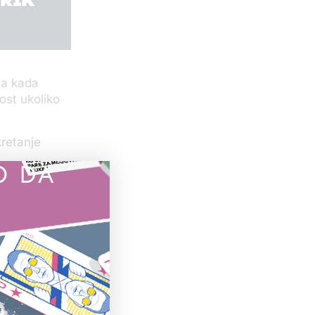
ma kada
ost ukoliko
kretanje
O DA
Agencija,
v za
K-u.
e vidi kao
kada neke