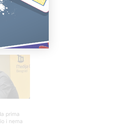
jgora,
KRIK.
stem i
akon prođu
da prima
pio i nema