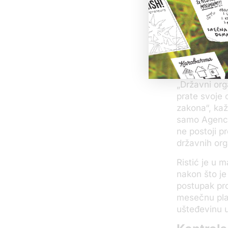
„Tu imamo i 
imamo čoveka
On smatra d
uhodani meha
nekažnjeno.
„Državni orga
prate svoje 
zakona“, kaž
samo Agencij
ne postoji pr
državnih org
Ristić je u 
nakon što je
postupak pro
mesečnu plat
ušteđevinu u