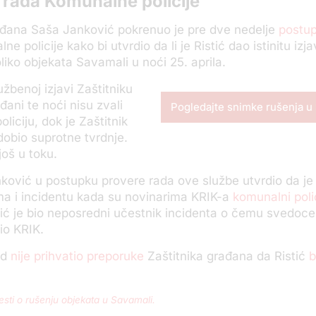
 rada Komunalne policije
ađana Saša Janković pokrenuo je pre dve nedelje
postup
e policije kako bi utvrdio da li je Ristić dao istinitu izj
liko objekata Savamali u noći 25. aprila.
lužbenoj izjavi Zaštitniku
đani te noći nisu zvali
Pogledajte snimke rušenja u
liciju, dok je Zaštitnik
obio suprotne tvrdnje.
još u toku.
nković u postupku provere rada ove službe utvrdio da je 
ma i incidentu kada su novinarima KRIK-a
komunalni poli
stić je bio neposredni učestnik incidenta o čemu svedoce
io KRIK.
ad
nije prihvatio preporuke
Zaštitnika građana da Ristić
b
esti o rušenju objekata u Savamali.