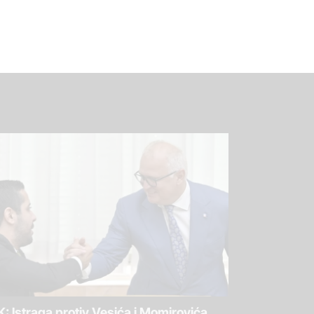
: Istraga protiv Vesića i Momirovića