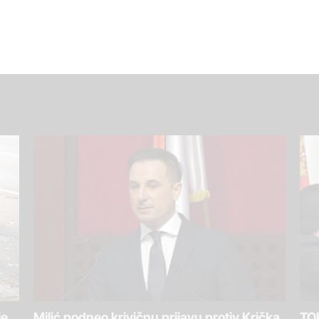
je
Milić podneo krivičnu prijavu protiv Krička
TOK