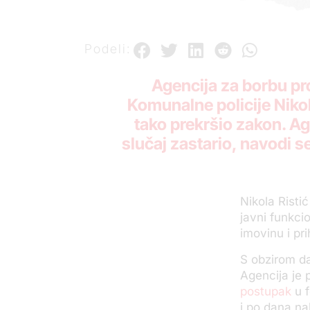
Podeli:
Agencija za borbu pr
Komunalne policije Nikoli
tako prekršio zakon. A
slučaj zastario, navodi s
Nikola Risti
javni funkci
imovinu i pr
S obzirom da
Agencija je 
postupak
u f
i po dana na