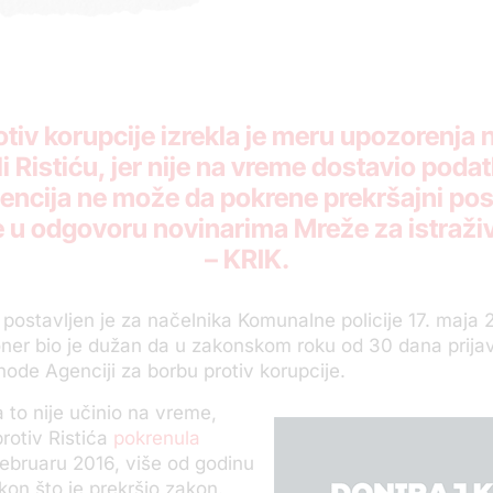
otiv korupcije izrekla je meru upozorenja
 Ristiću, jer nije na vreme dostavio podat
gencija ne može da pokrene prekršajni pos
e u odgovoru novinarima Mreže za istraživ
– KRIK.
ć postavljen je za načelnika Komunalne policije 17. maja 
oner bio je dužan da u zakonskom roku od 30 dana prija
ihode Agenciji za borbu protiv korupcije.
 to nije učinio na vreme,
protiv Ristića
pokrenula
ebruaru 2016, više od godinu
kon što je prekršio zakon.