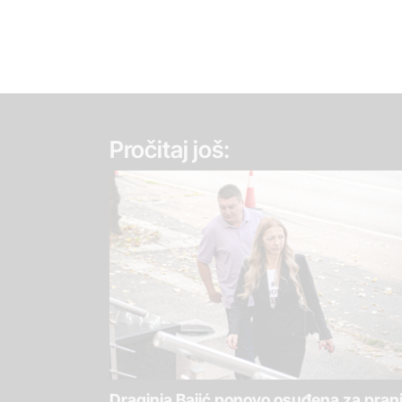
Pročitaj još:
Draginja Bajić ponovo osuđena za pran