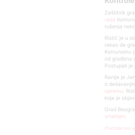
Kontrole
Zaštitnik gr
rada
Komunaln
rušenja neko
Ristić je u s
rekao da gra
Komunalnu po
od građana d
Postupak je 
Ranije je Ja
o dešavanji
opremu
. Ri
koje je objav
Grad Beogr
smenjen
.
Pročitajte sve v