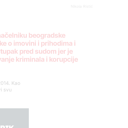
Nikola Ristić
 načelniku beogradske
ke o imovini i prihodima i
tupak pred sudom jer je
anje kriminala i korupcije
2014. Kao
vi svu