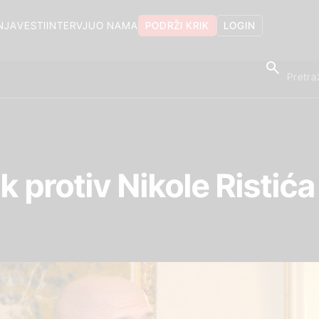
NJA
VESTI
INTERVJU
O NAMA
PODRŽI KRIK
LOGIN
 protiv Nikole Ristića