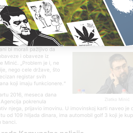
odgovornost ograna, a u ovom slučaju, da stvar bude na
 koji je na čelu organa i koji je istupio“, kaže Minić za 
a u svakom državnom organu treba da postoji uređen si
nizmi kako bi se izbeglo da funkcioneri koji prekrše z
ni bi morali pažljivo da
obaveze i obaveze iz
e Minić. „Problem je i, ne
e, nego cele države, što
ecizan registar svih
ana koji imaju funkcionere.“
martu 2016, meseca dana
Zlatko Minić
 Agencija pokrenula
tiv njega, prijavio imovinu. U imovinskoj karti naveo je 
u od 109 hiljada dinara, ima automobil golf 3 koji je ku
 banci.