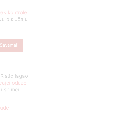
ak kontrole
avu o slučaju
 Savamali
Ristić lagao
cajci oduzeli
 i snimci
ude