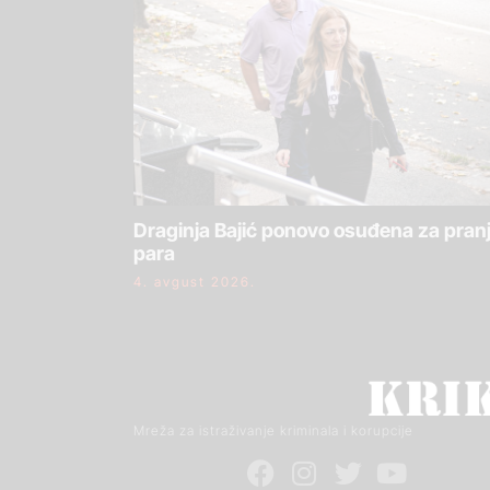
Draginja Bajić ponovo osuđena za pran
para
4. avgust 2026.
Mreža za istraživanje kriminala i korupcije