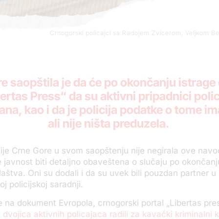
Crnogorski policajci sa Radojem Zvicerom, Veljkom Bel
e saopštila je da će po okončanju istrage 
rtas Press“ da su aktivni pripadnici polici
na, kao i da je policija podatke o tome ima
ali nije ništa preduzela.
ije Crne Gore u svom saopštenju nije negirala ove navo
 javnost biti detaljno obaveštena o slučaju po okončanj
žilaštva. Oni su dodali i da su uvek bili pouzdan partner u
 policijskoj saradnji.
e na dokument Evropola, crnogorski portal „Libertas pre
 dvojica aktivnih policajaca radili za kavački kriminalni 