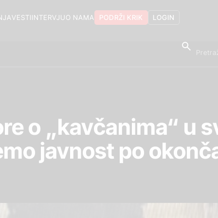
NJA
VESTI
INTERVJU
O NAMA
PODRŽI KRIK
LOGIN
Gore o „kavčanima“ u s
mo javnost po okonča