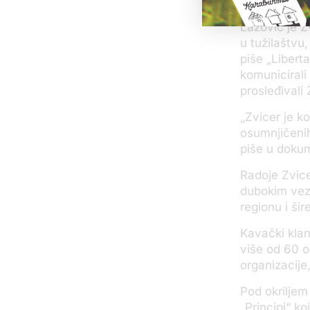
uspele da pr
Lazović je Z
u tužilaštvu
piše „Libert
komunicirali
prosleđivali
„Zvicer je k
osumnjičenih
piše u dokum
Radoje Zvice
dubokim vezam
regionu i šir
Kavački klan
više od 60 o
organizacije,
Pod okriljem
„Principi“ k