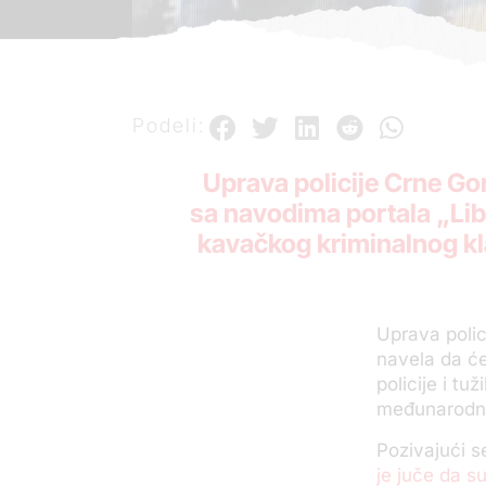
Podeli:
Uprava policije Crne Gor
sa navodima portala „Libe
kavačkog kriminalnog kla
Uprava polic
navela da će
policije i tu
međunarodnoj
Pozivajući s
je juče da su