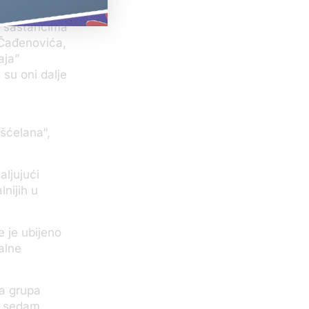
, sastancima
 Čađenovića,
aja”
 su oni dalje
šćelana“,
aljujući
lnijih u
 je ubijeno
alne
ka grupa
za sedam