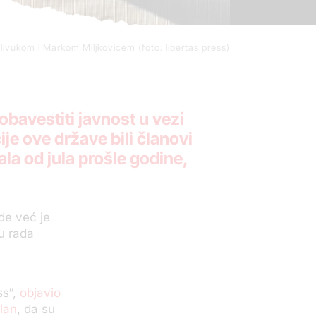
ivukom i Markom Miljkovićem (foto: libertas press)
obavestiti javnost u vezi
je ove države bili članovi
la od jula prošle godine,
de već je
u rada
ss“,
objavio
klan
, da su