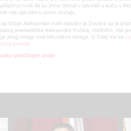
užilaštvo tvrdi da su žrtve otimali i odvodili u kuću u R
Zvicer nije optužen u ovom slučaju.
icije Srbije Aleksandar Vulin optužio je Zvicera da je pri
srpskog predsednika Aleksandra Vučića, međutim, nije po
ega zbog ovoga vodi bilo kakva istraga. U Srbiji mu se
su
lažnog pasoša
.
ivuku pročitajte ovde