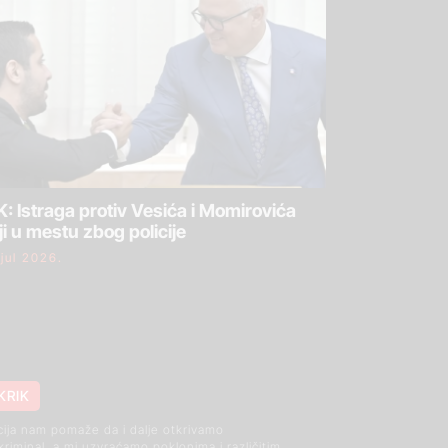
: Istraga protiv Vesića i Momirovića
ji u mestu zbog policije
 jul 2026.
KRIK
cija nam pomaže da i dalje otkrivamo
 kriminal, a mi uzvraćamo poklonima i različitim