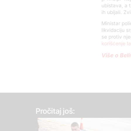
ubistava, a t
ih ubijali. 
Ministar pol
likvidaciju 
se protiv nj
korišćenje 
Više o Bel
Pročitaj još: