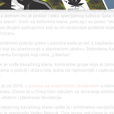
obiju.
vicera obaveštavao o policijskim akcijama i hapšenjima
, a jednom mu je poslao i sliku specijalnog tužioca Saše
as press“. Osim sa šefovima klana, policajci su preko “sk
 sa drugim policajcima koji su im dostavljali podatke koje
 Zviceru.
oordinirao policiju preko Lazovića kada je reč o hapšenju
 koji su učestvovali u planiranom ubistvu Slobodana Ka
entu Evropola koji citira „Libertas“.
r je vođa kavačkog klana, kriminalne grupe koja je zahv
a u policiji i državi bila jedna od najmoćnijih i najbruta
e.
 je od 2014.
u sukobu sa suparničkim škaljarskim
u kome
soba. Zvicer je u Crnoj Gori optužen za stvaranje krimin
 ubistvo i planiranje likvidacije.
 njegovog kavačkog klana radila je i kriminalno-navijač
oju je predvodio Veljko Belivuk. Ova grupa optužena je 