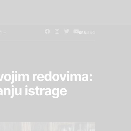
/
SRB
ENG
vojim redovima:
nju istrage