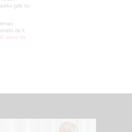
itopeku gde su
premao
znato da li
di samo za