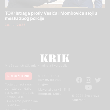
TOK: Istraga protiv Vesića i Momirovića stoji u
mestu zbog policije
30. jul 2026.
Mreža za istraživanje kriminala i korupcije
PODRŽI KRIK
011 420 43 04
062 85 03 266
(Signal)
Tvoja donacija nam
pomaže da i dalje
Makenzijeva 46, 11111
otkrivamo korupciju i
Beograd, Srbija
© 2024 Sva prava
kriminal, a mi
zadržana
uzvraćamo poklonima
i različitim
pogodnostima na