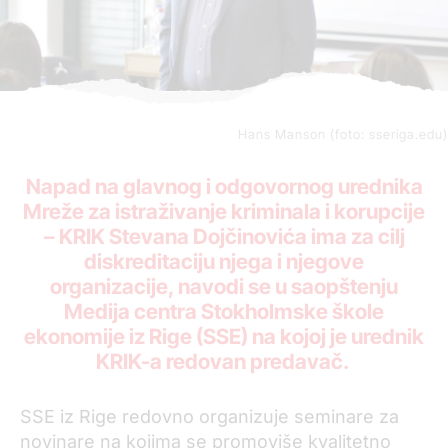
Hans Manson (foto: sseriga.edu)
Napad na glavnog i odgovornog urednika
Mreže za istraživanje kriminala i korupcije
– KRIK Stevana Dojčinovića ima za cilj
diskreditaciju njega i njegove
organizacije, navodi se u saopštenju
Medija centra Stokholmske škole
ekonomije iz Rige (SSE) na kojoj je urednik
KRIK-a redovan predavač.
SSE iz Rige redovno organizuje seminare za
novinare na kojima se promoviše kvalitetno