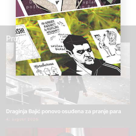
Donacije možeš da uplatiš u
pošti, banci ili preko PayPal-a
Pročitaj još:
Draginja Bajić ponovo osuđena za pranje para
4. avgust 2026.