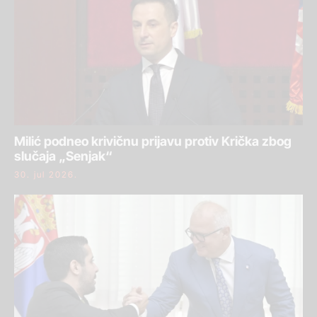
Milić podneo krivičnu prijavu protiv Krička zbog
slučaja „Senjak“
30. jul 2026.