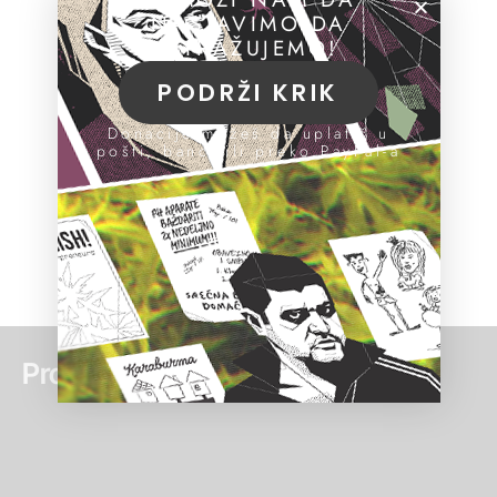
NASTAVIMO DA
ISTRAŽUJEMO!
PODRŽI KRIK
Donacije možeš da uplatiš u
pošti, banci ili preko PayPal-a
Pročitaj još: