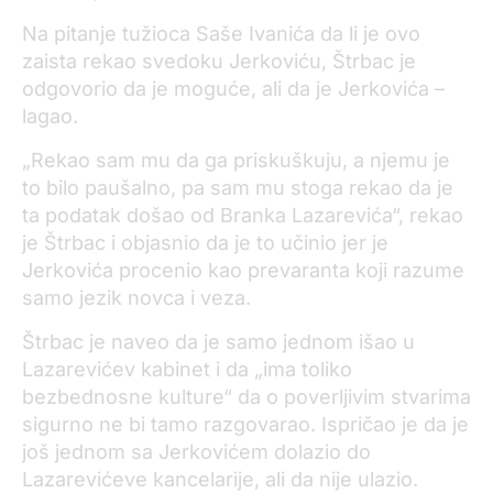
Na pitanje tužioca Saše Ivanića da li je ovo
zaista rekao svedoku Jerkoviću, Štrbac je
odgovorio da je moguće, ali da je Jerkovića –
lagao.
„Rekao sam mu da ga priskuškuju, a njemu je
to bilo paušalno, pa sam mu stoga rekao da je
ta podatak došao od Branka Lazarevića“, rekao
je Štrbac i objasnio da je to učinio jer je
Jerkovića procenio kao prevaranta koji razume
samo jezik novca i veza.
Štrbac je naveo da je samo jednom išao u
Lazarevićev kabinet i da „ima toliko
bezbednosne kulture“ da o poverljivim stvarima
sigurno ne bi tamo razgovarao. Ispričao je da je
još jednom sa Jerkovićem dolazio do
Lazarevićeve kancelarije, ali da nije ulazio.