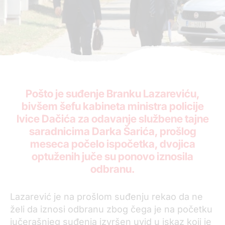
Pošto je suđenje Branku Lazareviću,
bivšem šefu kabineta ministra policije
Ivice Dačića za odavanje službene tajne
saradnicima Darka Šarića, prošlog
meseca počelo ispočetka, dvojica
optuženih juče su ponovo iznosila
odbranu.
Lazarević je na prošlom suđenju rekao da ne
želi da iznosi odbranu zbog čega je na početku
jučerašnjeg suđenja izvršen uvid u iskaz koji je