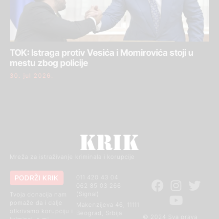
TOK: Istraga protiv Vesića i Momirovića stoji u
mestu zbog policije
30. jul 2026.
Mreža za istraživanje kriminala i korupcije
PODRŽI KRIK
011 420 43 04
062 85 03 266
(Signal)
Tvoja donacija nam
pomaže da i dalje
Makenzijeva 46, 11111
otkrivamo korupciju i
Beograd, Srbija
© 2024 Sva prava