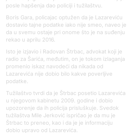
posle hapšenja dao policiji i tužilaštvu.
Boris Gara, policajac optužen da je Lazareviću
dostavio tajne podatke iako nije smeo, naveo je
da u svemu ostaje pri onome što je na suđenju
rekao u aprilu 2016.
Isto je izjavio i Radovan Štrbac, advokat koji je
radio za Šarića, međutim, on je tokom izlaganja
promenio iskaz navodeći da nikada od
Lazarevića nije dobio bilo kakve poverljive
podatke.
Tužilaštvo tvrdi da je Štrbac posetio Lazarevića
u njegovom kabinetu 2009. godine i dobio
upozorenje da ih policija prisluškuje. Svedok
tužilaštva Mile Jerković ispričao je da mu je
Štrbac to preneo, kao i da je je informaciju
dobio upravo od Lazarevića.