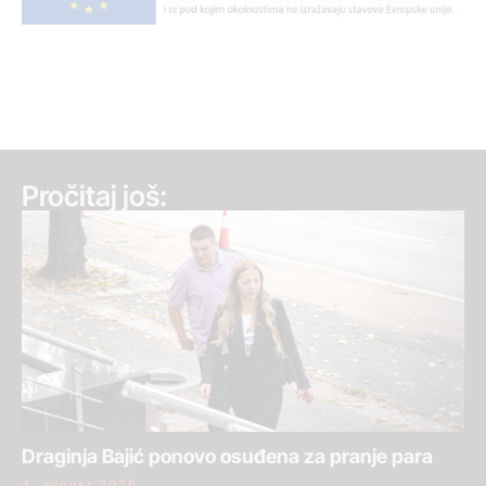
Pročitaj još:
Draginja Bajić ponovo osuđena za pranje para
4. avgust 2026.