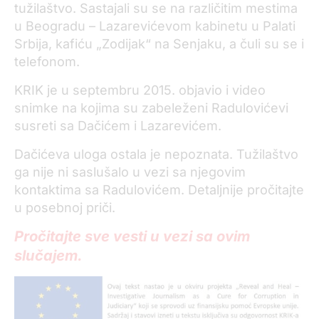
tužilaštvo. Sastajali su se na različitim mestima
u Beogradu – Lazarevićevom kabinetu u Palati
Srbija, kafiću „Zodijak“ na Senjaku, a čuli su se i
telefonom.
KRIK je u septembru 2015. objavio i video
snimke na kojima su zabeleženi Radulovićevi
susreti sa Dačićem i Lazarevićem.
Dačićeva uloga ostala je nepoznata. Tužilaštvo
ga nije ni saslušalo u vezi sa njegovim
kontaktima sa Radulovićem. Detaljnije pročitajte
u posebnoj priči.
Pročitajte sve vesti u vezi sa ovim
slučajem.