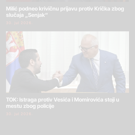
Milić podneo krivičnu prijavu protiv Krička zbog
slučaja „Senjak“
30. jul 2026.
TOK: Istraga protiv Vesića i Momirovića stoji u
mestu zbog policije
30. jul 2026.