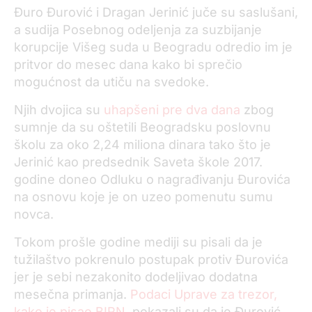
Đuro Đurović i Dragan Jerinić juče su saslušani,
a sudija Posebnog odeljenja za suzbijanje
korupcije Višeg suda u Beogradu odredio im je
pritvor do mesec dana kako bi sprečio
mogućnost da utiču na svedoke.
Njih dvojica su
uhapšeni pre dva dana
zbog
sumnje da su oštetili Beogradsku poslovnu
školu za oko 2,24 miliona dinara tako što je
Jerinić kao predsednik Saveta škole 2017.
godine doneo Odluku o nagrađivanju Đurovića
na osnovu koje je on uzeo pomenutu sumu
novca.
Tokom prošle godine mediji su pisali da je
tužilaštvo pokrenulo postupak protiv Đurovića
jer je sebi nezakonito dodeljivao dodatna
mesečna primanja.
Podaci Uprave za trezor,
kako je pisao BIRN
, pokazali su da je Đurović