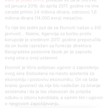
od januara 2016. do aprila 2017. godine na ime
zarada primio 24 miliona dinara, odnosno 1,6
miliona dinara (14.000 evra) mesečno.
To nije bio jedini put da se Đurović našao u žiži
javnosti. . Naime, Agencija za borbu protiv
korupcije je sredinom 2017. godine preporučila
da on bude razrešen sa funkcije direktora
Beogradske poslovne škole jer je zaposlio
svog sina u ovoj ustanovi.
Đurović je lično potpisao ugovor o zaposlenju
svog sina Slobodana na mesto asistenta za
ekonomiju i poslovnu ekonomiku. On se tada
branio govoreći da nije bio nadležan za biranje
asistenata i da je bio obavezan da potpiše
odluku o izboru kandidata, a samim tim i ugovor
o njegovom zapošljavanju.