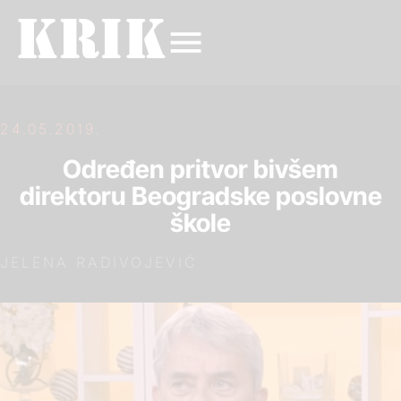
24.05.2019.
Određen pritvor bivšem
direktoru Beogradske poslovne
škole
JELENA RADIVOJEVIĆ