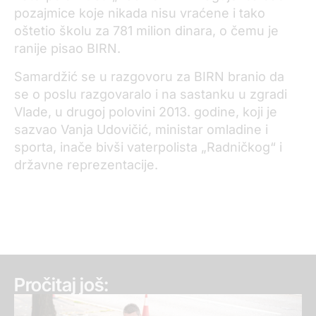
pozajmice koje nikada nisu vraćene i tako
oštetio školu za 781 milion dinara, o čemu je
ranije pisao BIRN.
Samardžić se u razgovoru za BIRN branio da
se o poslu razgovaralo i na sastanku u zgradi
Vlade, u drugoj polovini 2013. godine, koji je
sazvao Vanja Udovičić, ministar omladine i
sporta, inače bivši vaterpolista „Radničkog“ i
državne reprezentacije.
Pročitaj još: