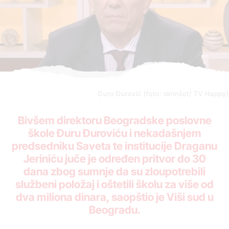
Đuro Đurović (foto: skrinšot/ TV Happy)
Bivšem direktoru Beogradske poslovne
škole Đuru Đuroviću i nekadašnjem
predsedniku Saveta te institucije Draganu
Jeriniću juče je određen pritvor do 30
dana zbog sumnje da su zloupotrebili
službeni položaj i oštetili školu za više od
dva miliona dinara, saopštio je Viši sud u
Beogradu.