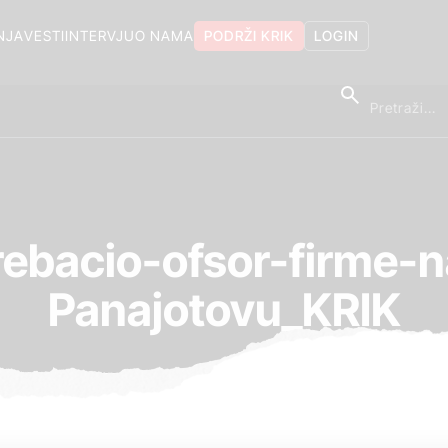
NJA
VESTI
INTERVJU
O NAMA
PODRŽI KRIK
LOGIN
rebacio-ofsor-firme-
Panajotovu_KRIK