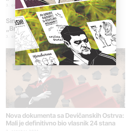
3. oktobar 2021.
Siniša Mali je bio vlasnik ofšor firme
„Brigham Holding & Finance Inc.“
3. oktobar 2021.
Nova dokumenta sa Devičanskih Ostrva:
Mali je definitivno bio vlasnik 24 stana