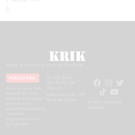
3. oktobar 2021.
Mreža za istraživanje kriminala i korupcije
PODRŽI KRIK
011 420 43 04
062 85 03 266
(Signal)
Tvoja donacija nam
pomaže da i dalje
Makenzijeva 46, 11111
otkrivamo korupciju i
Beograd, Srbija
© 2024 Sva prava
kriminal, a mi
zadržana
uzvraćamo poklonima
i različitim
pogodnostima na
portalu KRIK.