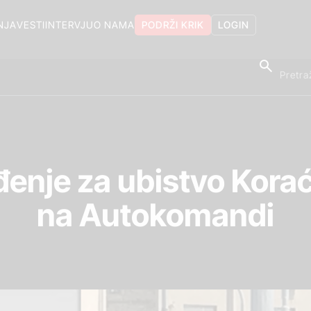
NJA
VESTI
INTERVJU
O NAMA
PODRŽI KRIK
LOGIN
đenje za ubistvo Kora
na Autokomandi