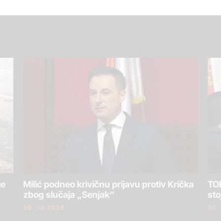
je
Milić podneo krivičnu prijavu protiv Krička
TOK
zbog slučaja „Senjak“
sto
30. jul 2026.
30.