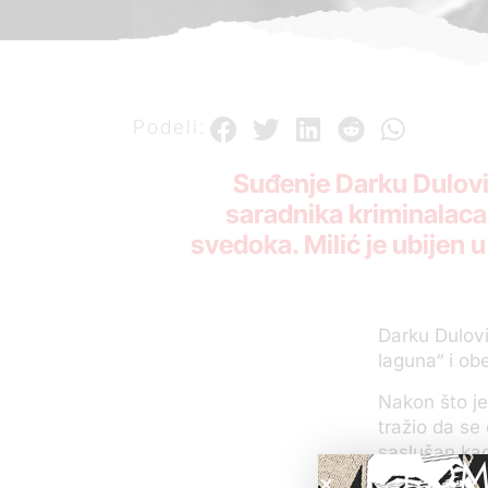
Podeli:
Suđenje Darku Dulovi
saradnika kriminalaca 
svedoka. Milić je ubijen 
Darku Dulovi
laguna“ i o
Nakon što je
tražio da se
saslušan kao
POM
Dulovića ne 