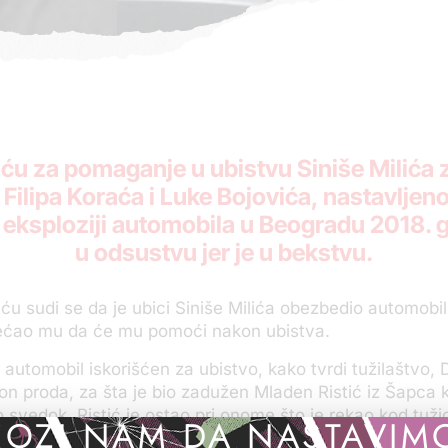
ću za pomaganje u ubistvu Siniše Milića 
Filipa Koraća i Luke Bojovića, nastavlje
u eksploziji automobila u Beogradu 2018. 
u odsustvu jer je u bekstvu.
ću sudi se da je ubici Siniše Milića obezbedio automobil
bećao mu da će mu pomoći nakon ubistva.
 automobil iskorišćen za ubistvo, kako tvrdi tužilaštvo, 
 on proda, za šta je bio zadužen Mladen Ristić iz Šapca k
 svedok. Ristić je ostao pri onome što je rekao kod tuži
OZI NAM DA NASTAVIM
poznaje, da se inače bavi prodajom automobila i da ga 