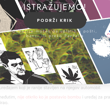
do Miladinović i zamolio ga da proda kola.
ISTRAŽUJEMO!
 koji je takođe svedok u postupku, objasnio mu je, kako 
 registrovana tako da ih treba prodati u delove, ali nije 
PODRŽI KRIK
a je on pitao. Miladinović je organizovao dovoženje auto
 kasnijie kod njega je došla policija i tada je, kako je r
Donacije možeš da uplatiš u pošti,
orišćen prilikom ubistva.
banci ili preko PayPal-a
sudu ispričao da mu Miladinović nije rekao čiji je auto bio
a je u panici i da mu se žuri da ga proda. Miladinović ć
 kada suđenje bude nastavljeno.
pku za sada je optužen samo Darko Dulović i to da je 
 lagunu“ dao nepoznatoj osobi da se odveze do „Buvlja
du. Tužilaštvo tvrdi da je nepoznata osoba na buvljak
fon koji je potom korišćen za praćenje Milićevog kretanja
ređajem koji je ranije stavljen na njegov automobil.
 međutim,
nije otkrilo ko je postavio bombu
i uređaj za pra
irao.