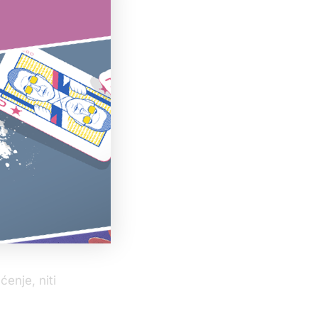
kaže, da kola
objasnio zbog
mobila, a
ekao, saznao
, niti mu je
e svedočiti
u junu 2018.
ka“ na
u kupila
 – pošto je
ćenje, niti