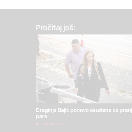
Pročitaj još:
Draginja Bajić ponovo osuđena za pran
para
4. avgust 2026.