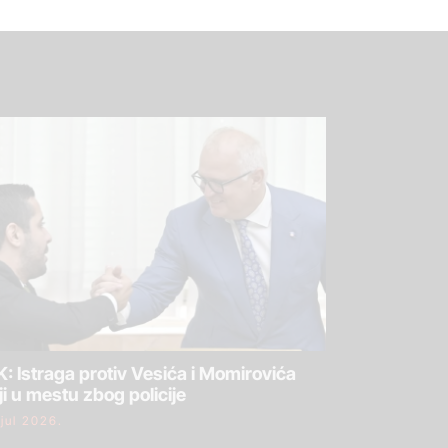
: Istraga protiv Vesića i Momirovića
ji u mestu zbog policije
 jul 2026.