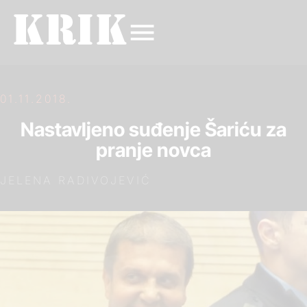
01.11.2018.
Nastavljeno suđenje Šariću za
pranje novca
JELENA RADIVOJEVIĆ