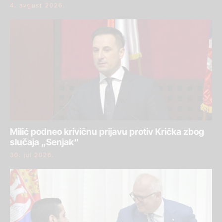
4. avgust 2026.
Milić podneo krivičnu prijavu protiv Krička zbog
slučaja „Senjak“
30. jul 2026.