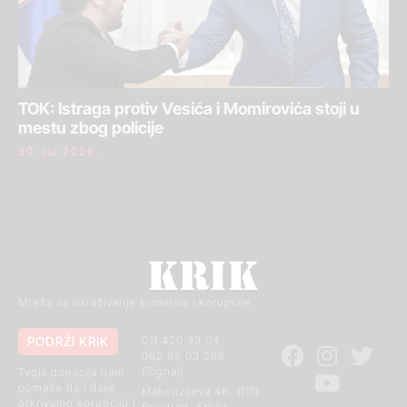
TOK: Istraga protiv Vesića i Momirovića stoji u
mestu zbog policije
30. jul 2026.
Mreža za istraživanje kriminala i korupcije
PODRŽI KRIK
011 420 43 04
062 85 03 266
(Signal)
Tvoja donacija nam
pomaže da i dalje
Makenzijeva 46, 11111
otkrivamo korupciju i
Beograd, Srbija