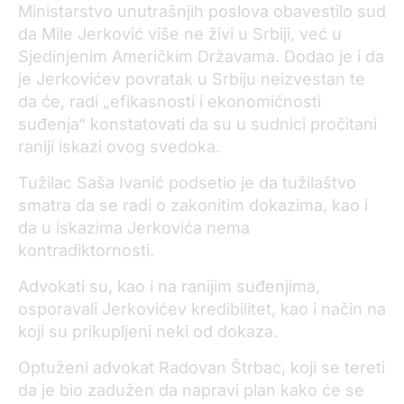
Ministarstvo unutrašnjih poslova obavestilo sud
da Mile Jerković više ne živi u Srbiji, već u
Sjedinjenim Američkim Državama. Dodao je i da
je Jerkovićev povratak u Srbiju neizvestan te
da će, radi „efikasnosti i ekonomičnosti
suđenja“ konstatovati da su u sudnici pročitani
raniji iskazi ovog svedoka.
Tužilac Saša Ivanić podsetio je da tužilaštvo
smatra da se radi o zakonitim dokazima, kao i
da u iskazima Jerkovića nema
kontradiktornosti.
Advokati su, kao i na ranijim suđenjima,
osporavali Jerkovićev kredibilitet, kao i način na
koji su prikupljeni neki od dokaza.
Optuženi advokat Radovan Štrbac, koji se tereti
da je bio zadužen da napravi plan kako će se