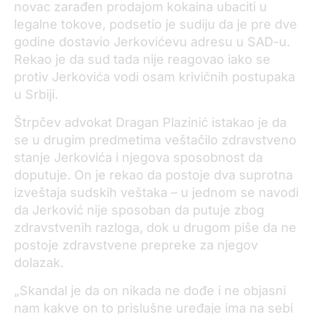
novac zarađen prodajom kokaina ubaciti u
legalne tokove, podsetio je sudiju da je pre dve
godine dostavio Jerkovićevu adresu u SAD-u.
Rekao je da sud tada nije reagovao iako se
protiv Jerkovića vodi osam krivičnih postupaka
u Srbiji.
Štrpčev advokat Dragan Plazinić istakao je da
se u drugim predmetima veštačilo zdravstveno
stanje Jerkovića i njegova sposobnost da
doputuje. On je rekao da postoje dva suprotna
izveštaja sudskih veštaka – u jednom se navodi
da Jerković nije sposoban da putuje zbog
zdravstvenih razloga, dok u drugom piše da ne
postoje zdravstvene prepreke za njegov
dolazak.
„Skandal je da on nikada ne dođe i ne objasni
nam kakve on to prislušne uređaje ima na sebi