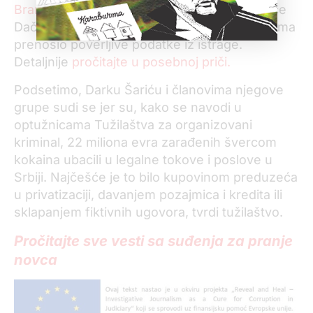
Branka Lazarevića
, bivšeg šefa kabineta Ivice
Dačića, optuženog da je Šarićevim saradnicima
prenosio poverljive podatke iz istrage.
Detaljnije
pročitajte u posebnoj priči.
Podsetimo, Darku Šariću i članovima njegove
grupe sudi se jer su, kako se navodi u
optužnicama Tužilaštva za organizovani
kriminal, 22 miliona evra zarađenih švercom
kokaina ubacili u legalne tokove i poslove u
Srbiji. Najčešće je to bilo kupovinom preduzeća
u privatizaciji, davanjem pozajmica i kredita ili
sklapanjem fiktivnih ugovora, tvrdi tužilaštvo.
Pročitajte sve vesti sa suđenja za pranje
novca