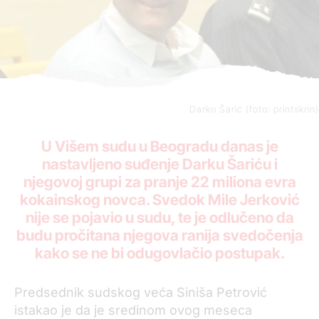
Darko Šarić (foto: printskrin)
U Višem sudu u Beogradu danas je
nastavljeno suđenje Darku Šariću i
njegovoj grupi za pranje 22 miliona evra
kokainskog novca. Svedok Mile Jerković
nije se pojavio u sudu, te je odlučeno da
budu pročitana njegova ranija svedočenja
kako se ne bi odugovlačio postupak.
Predsednik sudskog veća Siniša Petrović
istakao je da je sredinom ovog meseca