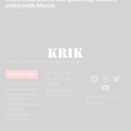
prijavi protiv Macuta
21. jul 2026.
Mreža za istraživanje kriminala i korupcije
PODRŽI KRIK
011 420 43 04
062 85 03 266
(Signal)
Tvoja donacija nam
pomaže da i dalje
Makenzijeva 46, 11111
otkrivamo korupciju i
Beograd, Srbija
© 2024 Sva prava
kriminal, a mi
zadržana
uzvraćamo poklonima
i različitim
pogodnostima na
portalu KRIK.