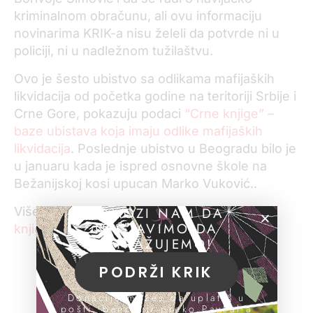
kriminalnom obračunu, ali ovu informaciju
novinarima KRIK-a nisu želeli da potvrde ni u
policiji, ni u nadležnom tužilaštvu.
Ovo je šesto ubistvo sa odlikama mafijaških
likvidacija od početka godine na teritoriji Srbije i
Crne Gore, pokazuju podaci
“Crne knjige” –
baze ubistava koja imaju odlike mafijaških
likvidacija
. Poslednje ubistvo u Beogradu bilo je
u januaru kada je ispred osnovne škole na
Bežanijskoj kosi upucan Marko Vuković..
POMOZI NAM DA
Više o tome pogledajte u našoj bazi
“Crna
NASTAVIMO DA
knjiga”
ISTRAŽUJEMO!
PODRŽI KRIK
Donacije možeš da uplatiš u
pošti, banci ili preko PayPal-a