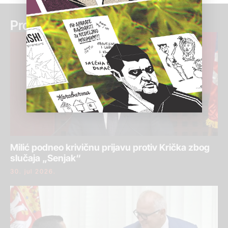
Pročitaj još:
Milić podneo krivičnu prijavu protiv Krička zbog
slučaja „Senjak“
30. jul 2026.