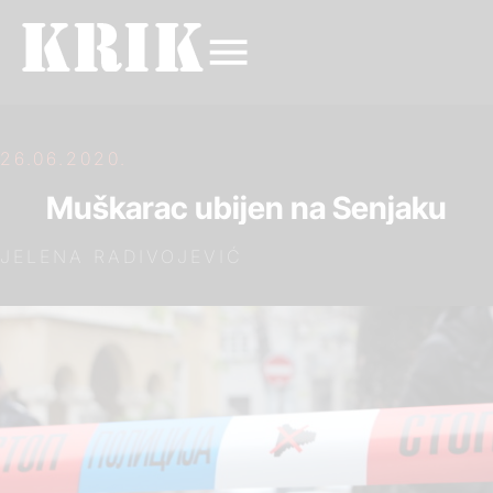
26.06.2020.
Muškarac ubijen na Senjaku
JELENA RADIVOJEVIĆ