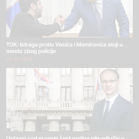
TOK: Istraga protiv Vesića i Momirovića stoji u
mestu zbog policije
30. jul 2026.
Ustavni sud ni posle šest godina nije odlučio o