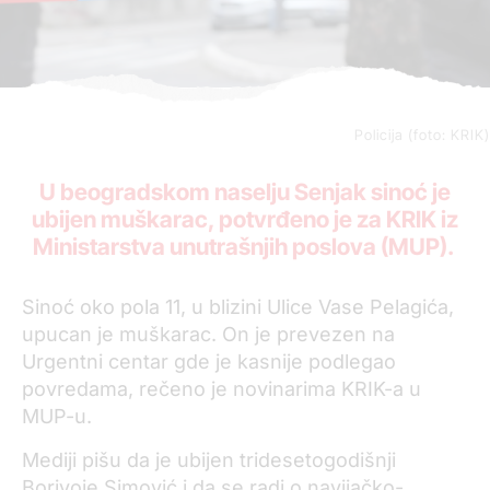
Policija (foto: KRIK)
U beogradskom naselju Senjak sinoć je
ubijen muškarac, potvrđeno je za KRIK iz
Ministarstva unutrašnjih poslova (MUP).
Sinoć oko pola 11, u blizini Ulice Vase Pelagića,
upucan je muškarac. On je prevezen na
Urgentni centar gde je kasnije podlegao
povredama, rečeno je novinarima KRIK-a u
MUP-u.
Mediji pišu da je ubijen tridesetogodišnji
Borivoje Simović i da se radi o navijačko-