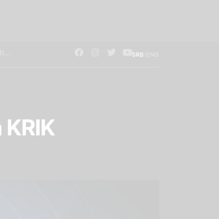
/
SRB
ENG
 KRIK