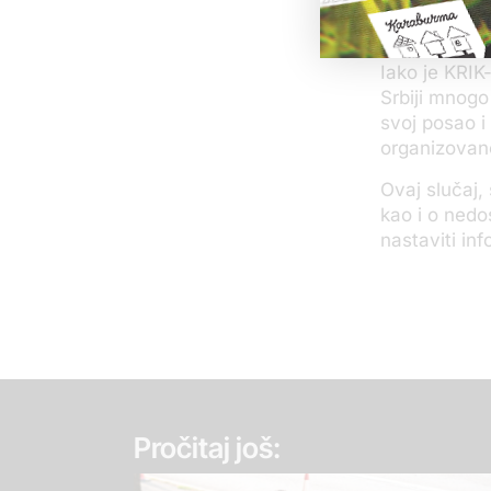
pojašnjenje 
poručio da 
Iako je KRIK
Srbiji mnogo
svoj posao i
organizovan
Ovaj slučaj,
kao i o nedo
nastaviti in
Pročitaj još: