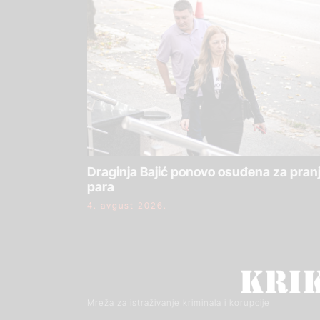
Draginja Bajić ponovo osuđena za pran
para
4. avgust 2026.
Mreža za istraživanje kriminala i korupcije