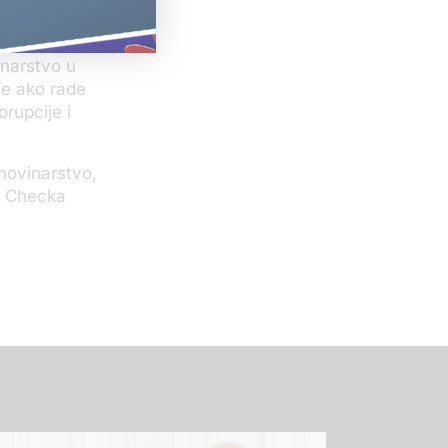
a snimku
inarstvo u
/e ako rade
rupcije i
 novinarstvo,
E Checka