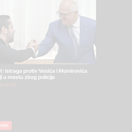
: Istraga protiv Vesića i Momirovića
ji u mestu zbog policije
 jul 2026.
KRIK