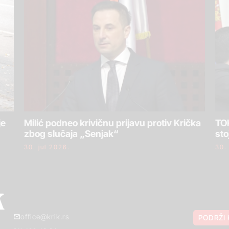
je
Milić podneo krivičnu prijavu protiv Krička
TOK
zbog slučaja „Senjak“
sto
30. jul 2026.
30.
office@krik.rs
PODRŽI 