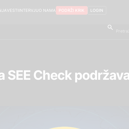
NJA
VESTI
INTERVJU
O NAMA
PODRŽI KRIK
LOGIN
a SEE Check podržava