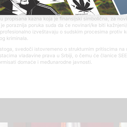
značenja samog izraza “na kazanu”, kojim je optuženi n
Gašić prima novac od Jotića.
-u propisana kazna koja je finansijski simbolična, za nov
 je poraznija poruka suda da će novinari/ke biti kažnjeni
 profesionalno izveštavaju o sudskim procesima protiv ko
og kriminala.
 stoga, svedoči istovremeno o strukturnim pritiscima na
stacima vladavine prava u Srbiji, o čemu će članice SE
formisati domaće i međunarodne javnosti.