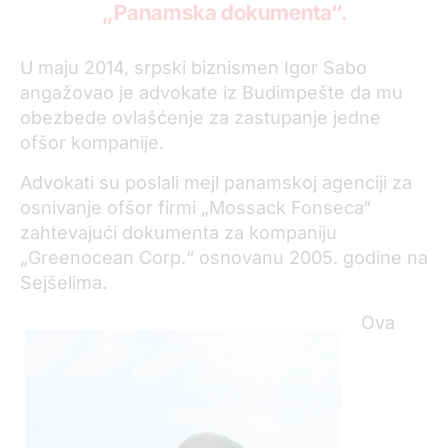
„Panamska dokumenta“.
U maju 2014, srpski biznismen Igor Sabo
angažovao je advokate iz Budimpešte da mu
obezbede ovlašćenje za zastupanje jedne
ofšor kompanije.
Advokati su poslali mejl panamskoj agenciji za
osnivanje ofšor firmi „Mossack Fonseca“
zahtevajući dokumenta za kompaniju
„Greenocean Corp.“ osnovanu 2005. godine na
Sejšelima.
Ova