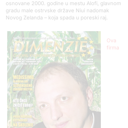
osnovane 2000. godine u mestu Alofi, glavnom
gradu male ostrvske države Niui nadomak
Novog Zelanda – koja spada u poreski raj.
Ova
firma