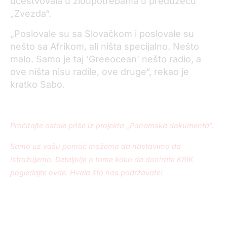
učestvovala u zloupotrebama u preduzeću
„Zvezda“.
„Poslovale su sa Slovačkom i poslovale su
nešto sa Afrikom, ali ništa specijalno. Nešto
malo. Samo je taj ‘Greeocean’ nešto radio, a
ove ništa nisu radile, ove druge“, rekao je
kratko Sabo.
Pročitajte ostale priše iz projekta „Panamska dokumenta“.
Samo uz vašu pomoć možemo da nastavimo da
istražujemo. Detaljnije o tome kako da donirate KRIK
pogledajte ovde. Hvala što nas podržavate!