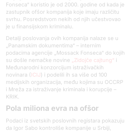
Fonseca“ koristio je od 2000. godine od kada je
zastupnik ofšor kompanija koje imaju različitu
svrhu. Posredstvom nekih od njih učestvovao
je u finansijskom kriminalu.
Detalji poslovanja ovih kompanija nalaze se u
„Panamskim dokumentima“ – internim
podacima agencije „Mossack Fonseca“ do kojih
su došle nemačke novine
„Zidojče cajtung“
i
Međunarodni konzorcijum istraživačkih
novinara (
ICIJ
) i podelili ih sa više od 100
medijskih organizacija, među kojima su OCCRP
i Mreža za istraživanje kriminala i korupcije –
KRIK.
Pola miliona evra na ofšor
Podaci iz svetskih poslovnih registara pokazuju
da Igor Sabo kontroliše kompanije u Srbiji,