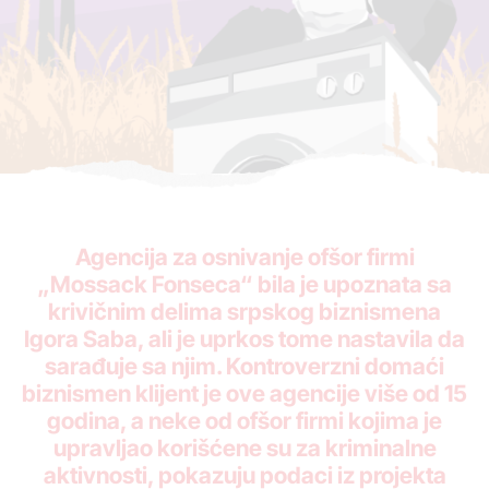
Agencija za osnivanje ofšor firmi
„Mossack Fonseca“ bila je upoznata sa
krivičnim delima srpskog biznismena
Igora Saba, ali je uprkos tome nastavila da
sarađuje sa njim. Kontroverzni domaći
biznismen klijent je ove agencije više od 15
godina, a neke od ofšor firmi kojima je
upravljao korišćene su za kriminalne
aktivnosti, pokazuju podaci iz projekta