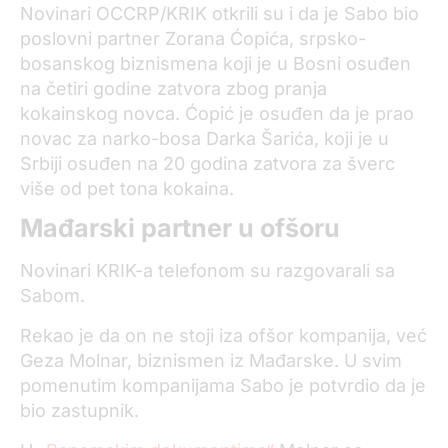
Novinari OCCRP/KRIK otkrili su i da je Sabo bio
poslovni partner Zorana Ćopića, srpsko-
bosanskog biznismena koji je u Bosni osuđen
na četiri godine zatvora zbog pranja
kokainskog novca. Ćopić je osuđen da je prao
novac za narko-bosa Darka Šarića, koji je u
Srbiji osuđen na 20 godina zatvora za šverc
više od pet tona kokaina.
Mađarski partner u ofšoru
Novinari KRIK-a telefonom su razgovarali sa
Sabom.
Rekao je da on ne stoji iza ofšor kompanija, već
Geza Molnar, biznismen iz Mađarske. U svim
pomenutim kompanijama Sabo je potvrdio da je
bio zastupnik.