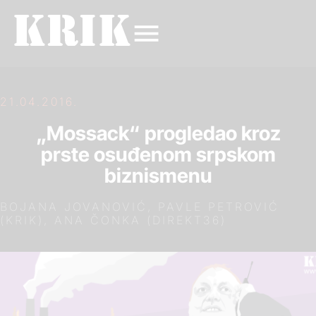
21.04.2016.
„Mossack“ progledao kroz
prste osuđenom srpskom
biznismenu
BOJANA JOVANOVIĆ, PAVLE PETROVIĆ
(KRIK), ANA ČONKA (DIREKT36)