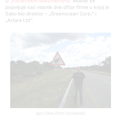
U
„Panamskim dokumentima“
Molnar se
pojavljuje kao vlasnik dve ofšor firme u kojoj je
Sabo bio direktor – „Greenocean Corp.“ i
„Actara Ltd“.
Igor Sabo (foto: facebook)