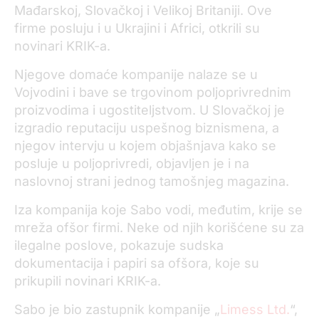
Mađarskoj, Slovačkoj i Velikoj Britaniji. Ove
firme posluju i u Ukrajini i Africi, otkrili su
novinari KRIK-a.
Njegove domaće kompanije nalaze se u
Vojvodini i bave se trgovinom poljoprivrednim
proizvodima i ugostiteljstvom. U Slovačkoj je
izgradio reputaciju uspešnog biznismena, a
njegov intervju u kojem objašnjava kako se
posluje u poljoprivredi, objavljen je i na
naslovnoj strani jednog tamošnjeg magazina.
Iza kompanija koje Sabo vodi, međutim, krije se
mreža ofšor firmi. Neke od njih korišćene su za
ilegalne poslove, pokazuje sudska
dokumentacija i papiri sa ofšora, koje su
prikupili novinari KRIK-a.
Sabo je bio zastupnik kompanije „
Limess Ltd.
“,