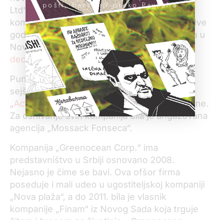
pošti, banci ili preko PayPal-a
Ltd“, a odatle prebačen na drugu ofšor
kompaniju. Sabo je zbog ovoga osuđen na dve
godine zatvora, a presuda Apelacionog suda u
Novom Sadu postala je
pravosnažna u
decembru 2014.
Punomoćje za zastupanje Sabo ima i za dve
sejšelske kompanije „
Greenocean Corp.
“ i
„
Actara Ltd
“, registrovane 2005. i 2006. godine.
Za osnivanje svih kompanija bila je angažovana
agencija „Mossack Fonseca“.
Kompanija „Greenocean Corp.“ ima
predstavništvo u Srbiji osnovano 2008.
Nejasno je čime se bavi. Ova ofšor firma
poseduje i mali udeo u ugostiteljskoj kompaniji
„Nova plaža“, a do 2011. bila je vlasnik
kompanije „Finam“ iz Novog Sada koja trguje