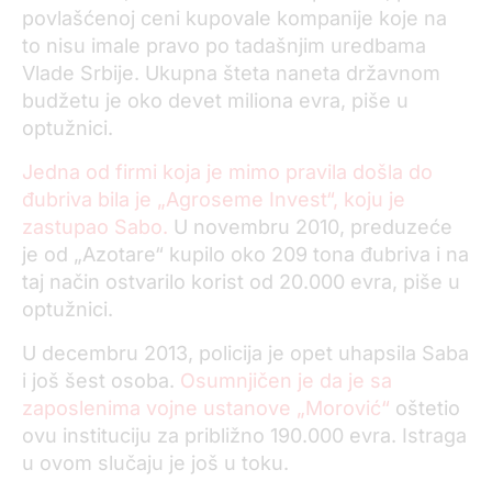
povlašćenoj ceni kupovale kompanije koje na
to nisu imale pravo po tadašnjim uredbama
Vlade Srbije. Ukupna šteta naneta državnom
budžetu je oko devet miliona evra, piše u
optužnici.
Jedna od firmi koja je mimo pravila došla do
đubriva bila je „Agroseme Invest“, koju je
zastupao Sabo.
U novembru 2010, preduzeće
je od „Azotare“ kupilo oko 209 tona đubriva i na
taj način ostvarilo korist od 20.000 evra, piše u
optužnici.
U decembru 2013, policija je opet uhapsila Saba
i još šest osoba.
Osumnjičen je da je sa
zaposlenima vojne ustanove „Morović“
oštetio
ovu instituciju za približno 190.000 evra. Istraga
u ovom slučaju je još u toku.