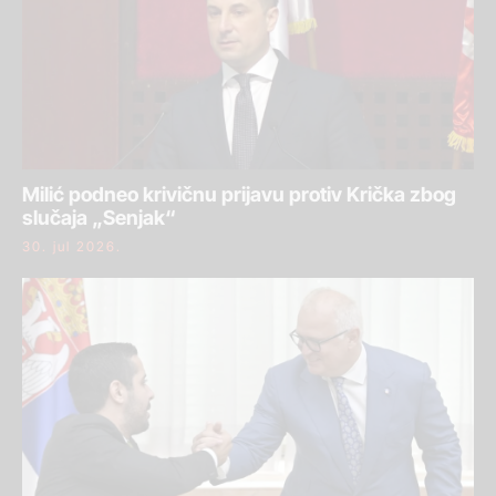
Milić podneo krivičnu prijavu protiv Krička zbog
slučaja „Senjak“
30. jul 2026.