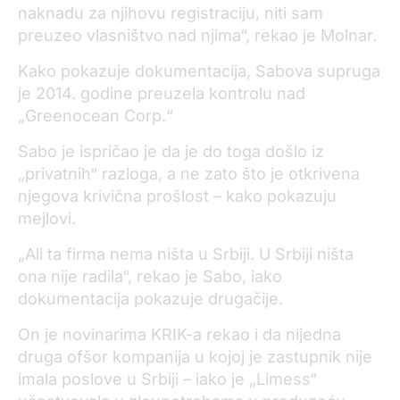
naknadu za njihovu registraciju, niti sam
preuzeo vlasništvo nad njima“, rekao je Molnar.
Kako pokazuje dokumentacija, Sabova supruga
je 2014. godine preuzela kontrolu nad
„Greenocean Corp.“
Sabo je ispričao je da je do toga došlo iz
„privatnih“ razloga, a ne zato što je otkrivena
njegova krivična prošlost – kako pokazuju
mejlovi.
„Ali ta firma nema ništa u Srbiji. U Srbiji ništa
ona nije radila“, rekao je Sabo, iako
dokumentacija pokazuje drugačije.
On je novinarima KRIK-a rekao i da nijedna
druga ofšor kompanija u kojoj je zastupnik nije
imala poslove u Srbiji – iako je „Limess“