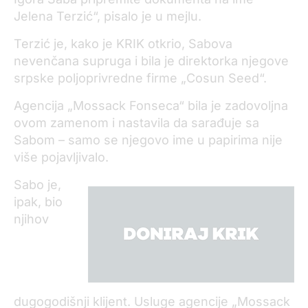
Jelena Terzić“, pisalo je u mejlu.
Terzić je, kako je KRIK otkrio, Sabova
nevenčana supruga i bila je direktorka njegove
srpske poljoprivredne firme „Cosun Seed“.
Agencija „Mossack Fonseca“ bila je zadovoljna
ovom zamenom i nastavila da sarađuje sa
Sabom – samo se njegovo ime u papirima nije
više pojavljivalo.
Sabo je,
ipak, bio
njihov
dugogodišnji klijent. Usluge agencije „Mossack