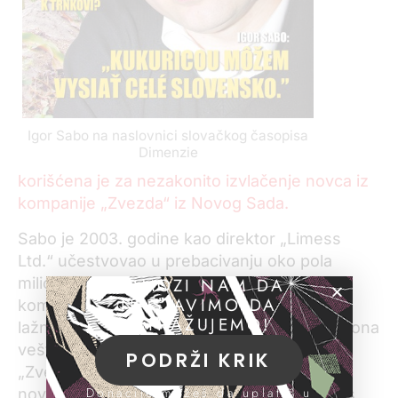
Igor Sabo na naslovnici slovačkog časopisa
Dimenzie
korišćena je za nezakonito izvlačenje novca iz
kompanije „Zvezda“ iz Novog Sada.
Sabo je 2003. godine kao direktor „Limess
Ltd.“ učestvovao u prebacivanju oko pola
POMOZI NAM DA
miliona evra iz „Zvezde“ na račun ove ofšor
NASTAVIMO DA
kompanije. On je u ime „Limess Ltd.“ izdao
ISTRAŽUJEMO!
lažne fakture koje su se odnosile na 8.000 tona
veštačkog đubriva vrednog milion evra.
PODRŽI KRIK
„Zvezda“ nikada nije primila ovu robu, ali je
Donacije možeš da uplatiš u
novac uplaćen na bankovne račune „Limess