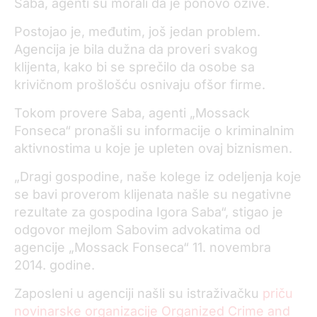
Saba, agenti su morali da je ponovo ožive.
Postojao je, međutim, još jedan problem.
Agencija je bila dužna da proveri svakog
klijenta, kako bi se sprečilo da osobe sa
krivičnom prošlošću osnivaju ofšor firme.
Tokom provere Saba, agenti „Mossack
Fonseca“ pronašli su informacije o kriminalnim
aktivnostima u koje je upleten ovaj biznismen.
„Dragi gospodine, naše kolege iz odeljenja koje
se bavi proverom klijenata našle su negativne
rezultate za gospodina Igora Saba“, stigao je
odgovor mejlom Sabovim advokatima od
agencije „Mossack Fonseca“ 11. novembra
2014. godine.
Zaposleni u agenciji našli su istraživačku
priču
novinarske organizacije Organized Crime and