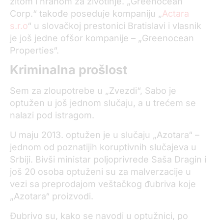
žitom i hranom za životinje. „Greenocean
Corp.“ takođe poseduje kompaniju „
Actara
s.r.o
“ u slovačkoj prestonici Bratislavi i vlasnik
je još jedne ofšor kompanije – „Greenocean
Properties“.
Kriminalna prošlost
Sem za zloupotrebe u „Zvezdi“, Sabo je
optužen u još jednom slučaju, a u trećem se
nalazi pod istragom.
U maju 2013. optužen je u slučaju „Azotara“ –
jednom od poznatijih koruptivnih slučajeva u
Srbiji. Bivši ministar poljoprivrede Saša Dragin i
još 20 osoba optuženi su za malverzacije u
vezi sa preprodajom veštačkog đubriva koje
„Azotara“ proizvodi.
Đubrivo su, kako se navodi u optužnici, po