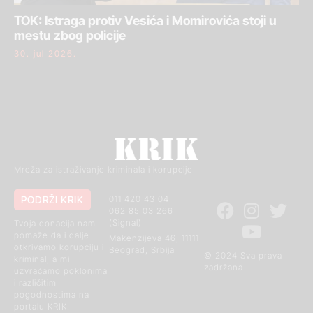
TOK: Istraga protiv Vesića i Momirovića stoji u
mestu zbog policije
30. jul 2026.
Mreža za istraživanje kriminala i korupcije
PODRŽI KRIK
011 420 43 04
062 85 03 266
(Signal)
Tvoja donacija nam
pomaže da i dalje
Makenzijeva 46, 11111
otkrivamo korupciju i
Beograd, Srbija
© 2024 Sva prava
kriminal, a mi
zadržana
uzvraćamo poklonima
i različitim
pogodnostima na
portalu KRIK.