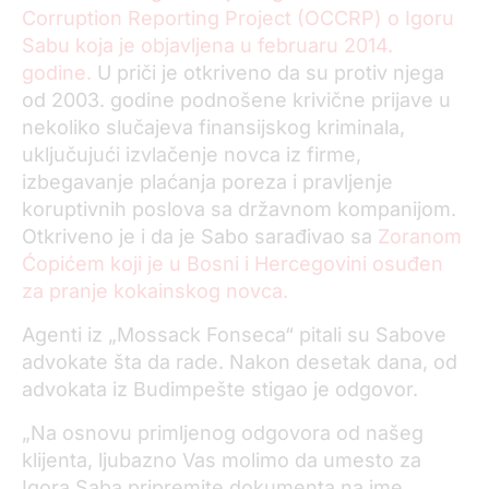
Corruption Reporting Project (OCCRP) o Igoru
Sabu koja je objavljena u februaru 2014.
godine.
U priči je otkriveno da su protiv njega
od 2003. godine podnošene krivične prijave u
nekoliko slučajeva finansijskog kriminala,
uključujući izvlačenje novca iz firme,
izbegavanje plaćanja poreza i pravljenje
koruptivnih poslova sa državnom kompanijom.
Otkriveno je i da je Sabo sarađivao sa
Zoranom
Ćopićem koji je u Bosni i Hercegovini osuđen
za pranje kokainskog novca.
Agenti iz „Mossack Fonseca“ pitali su Sabove
advokate šta da rade. Nakon desetak dana, od
advokata iz Budimpešte stigao je odgovor.
„Na osnovu primljenog odgovora od našeg
klijenta, ljubazno Vas molimo da umesto za
Igora Saba pripremite dokumenta na ime