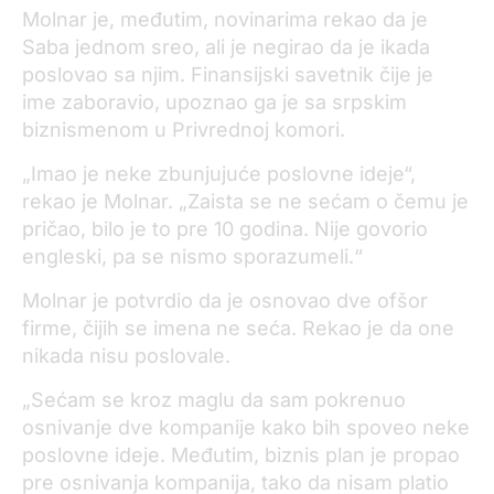
Molnar je, međutim, novinarima rekao da je
Saba jednom sreo, ali je negirao da je ikada
poslovao sa njim. Finansijski savetnik čije je
ime zaboravio, upoznao ga je sa srpskim
biznismenom u Privrednoj komori.
„Imao je neke zbunjujuće poslovne ideje“,
rekao je Molnar. „Zaista se ne sećam o čemu je
pričao, bilo je to pre 10 godina. Nije govorio
engleski, pa se nismo sporazumeli.“
Molnar je potvrdio da je osnovao dve ofšor
firme, čijih se imena ne seća. Rekao je da one
nikada nisu poslovale.
„Sećam se kroz maglu da sam pokrenuo
osnivanje dve kompanije kako bih spoveo neke
poslovne ideje. Međutim, biznis plan je propao
pre osnivanja kompanija, tako da nisam platio