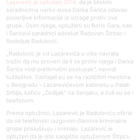
Lazarević je optužen 2014.
da je bliskim
saradnicima narko-bosa Darka Šarića odavao
poverljive informacije iz istrage protiv ove
grupe. Osim njega, optuženi su Boris Gara, kao
i Šarićevi saradnici advokat Radovan Štrbac i
Rodoljub Radulović.
„Radulović je od Lazarevića u više navrata
tražio da mu proveri da li se protiv njega i Darka
Šarića vodi pretkrivični postupak“, navodi
tužilaštvo. Sastajali su se na različitim mestima
u Beogradu – Lazarevićevom kabinetu u Palati
Srbija, kafiću „Zodijak“ na Senjaku, a čuli su se i
telefonom.
Prema optužnici, Lazarević je Raduloviću otkrio
da se telefonski razgovori članova kriminalne
grupe prisluškuju i snimaju. Lazarević je
optužen da je isto saopštio optuženom Štrpcu