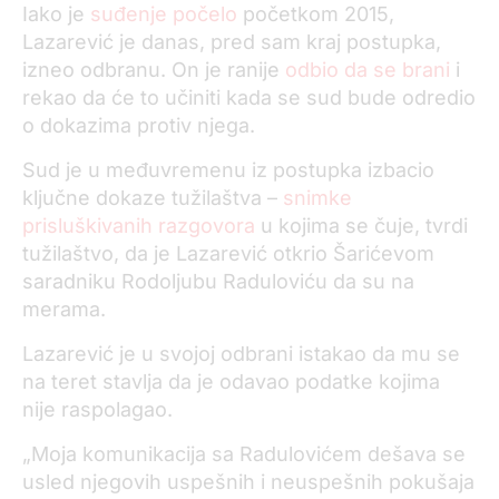
Iako je
suđenje počelo
početkom 2015,
Lazarević je danas, pred sam kraj postupka,
izneo odbranu. On je ranije
odbio da se brani
i
rekao da će to učiniti kada se sud bude odredio
o dokazima protiv njega.
Sud je u međuvremenu iz postupka izbacio
ključne dokaze tužilaštva –
snimke
prisluškivanih razgovora
u kojima se čuje, tvrdi
tužilaštvo, da je Lazarević otkrio Šarićevom
saradniku Rodoljubu Raduloviću da su na
merama.
Lazarević je u svojoj odbrani istakao da mu se
na teret stavlja da je odavao podatke kojima
nije raspolagao.
„Moja komunikacija sa Radulovićem dešava se
usled njegovih uspešnih i neuspešnih pokušaja