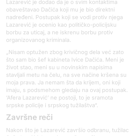
Lazarević je dodao da je o svim kontaktima
obaveštavao Dačića koji mu je bio direktni
nadređeni. Postupak koji se vodi protiv njega
Lazarević je ocenio kao političko-policijsku
borbu za uticaj, a ne iskrenu borbu protiv
organizovanog kriminala.
„Nisam optužen zbog krivičnog dela već zato
što sam bio šef kabineta Ivice Dačića. Meni je
život stao, meni su u novinskim napisima
stavljali metu na čelu, na sve načine kršena su
moja prava. Ja nemam šta da krijem, oni koji
imaju, s podsmehom gledaju na ovaj postupak.
’Afera Lazarević’ ne postoji, to je sramota
srpske policije i srpskog tužilaštva“.
Završne reči
Nakon što je Lazarević završio odbranu, tužilac