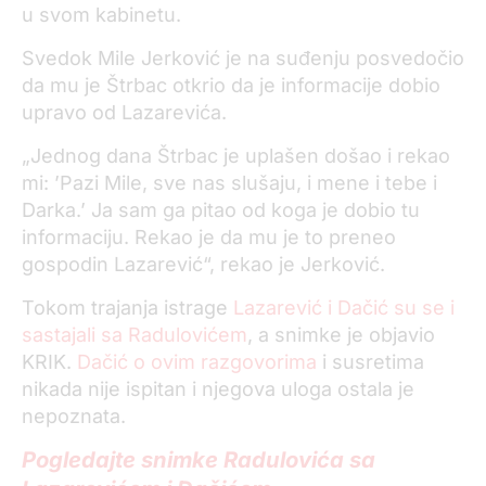
u svom kabinetu.
Svedok Mile Jerković je na suđenju posvedočio
da mu je Štrbac otkrio da je informacije dobio
upravo od Lazarevića.
„Jednog dana Štrbac je uplašen došao i rekao
mi: ’Pazi Mile, sve nas slušaju, i mene i tebe i
Darka.’ Ja sam ga pitao od koga je dobio tu
informaciju. Rekao je da mu je to preneo
gospodin Lazarević“, rekao je Jerković.
Tokom trajanja istrage
Lazarević i Dačić su se i
sastajali sa Radulovićem
, a snimke je objavio
KRIK.
Dačić o ovim razgovorima
i susretima
nikada nije ispitan i njegova uloga ostala je
nepoznata.
Pogledajte snimke Radulovića sa