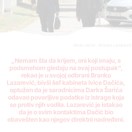
Veran zečar i Branko Lazarević
„Nemam šta da krijem, oni koji imaju, s
podsmehom gledaju na ovaj postupak“,
rekao je u svojoj odbrani Branko
Lazarević, bivši šef kabineta Ivice Dačića,
optužen da je saradnicima Darka Šarića
odavao poverljive podatke iz istrage koja
se protiv njih vodila. Lazarević je istakao
da je o svim kontaktima Dačić bio
obavešten kao njegov direktni nadređeni.