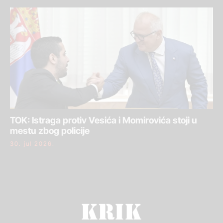
TOK: Istraga protiv Vesića i Momirovića stoji u
mestu zbog policije
30. jul 2026.