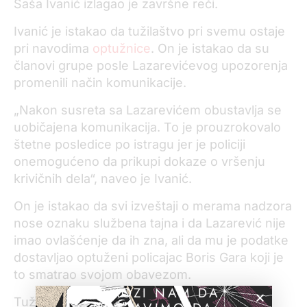
Saša Ivanić izlagao je završne reči.
Ivanić je istakao da tužilaštvo pri svemu ostaje
pri navodima
optužnice
. On je istakao da su
članovi grupe posle Lazarevićevog upozorenja
promenili način komunikacije.
„Nakon susreta sa Lazarevićem obustavlja se
uobičajena komunikacija. To je prouzrokovalo
štetne posledice po istragu jer je policiji
onemogućeno da prikupi dokaze o vršenju
krivičnih dela“, naveo je Ivanić.
On je istakao da svi izveštaji o merama nadzora
nose oznaku službena tajna i da Lazarević nije
imao ovlašćenje da ih zna, ali da mu je podatke
dostavljao optuženi policajac Boris Gara koji je
to smatrao svojom obavezom.
POMOZI NAM DA
Tužilac je tražio da Lazarević bude kažnjen