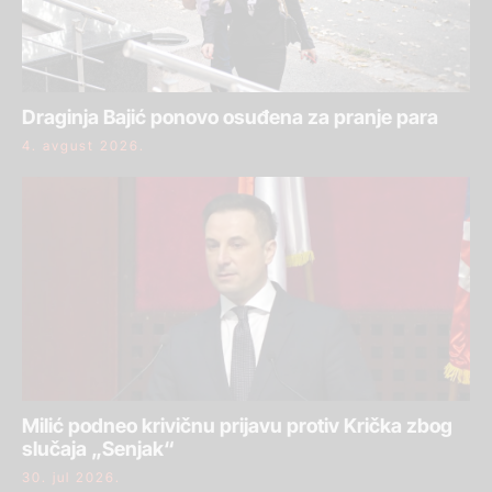
Draginja Bajić ponovo osuđena za pranje para
4. avgust 2026.
Milić podneo krivičnu prijavu protiv Krička zbog
slučaja „Senjak“
30. jul 2026.