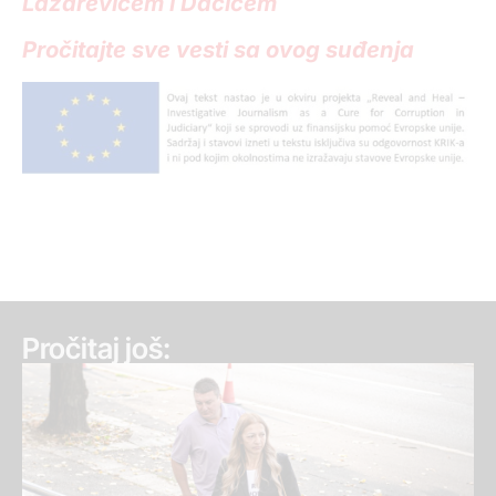
Lazarevićem i Dačićem
Pročitajte sve vesti sa ovog suđenja
Pročitaj još: