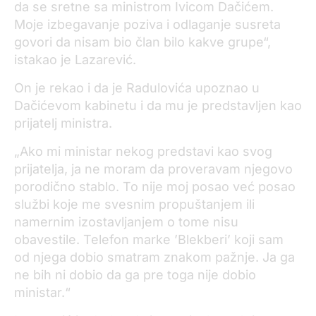
da se sretne sa ministrom Ivicom Dačićem.
Moje izbegavanje poziva i odlaganje susreta
govori da nisam bio član bilo kakve grupe“,
istakao je Lazarević.
On je rekao i da je Radulovića upoznao u
Dačićevom kabinetu i da mu je predstavljen kao
prijatelj ministra.
„Ako mi ministar nekog predstavi kao svog
prijatelja, ja ne moram da proveravam njegovo
porodično stablo. To nije moj posao već posao
službi koje me svesnim propuštanjem ili
namernim izostavljanjem o tome nisu
obavestile. Telefon marke ’Blekberi’ koji sam
od njega dobio smatram znakom pažnje. Ja ga
ne bih ni dobio da ga pre toga nije dobio
ministar.“