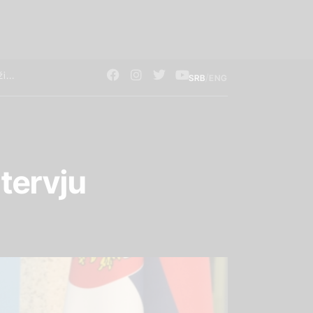
/
SRB
ENG
tervju