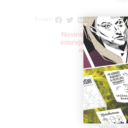
POM
Podeli:
Novinar KRIK-a uputi
intervjua biće aktueln
rezultati naših 
Poziv za int
savetnici za
kojoj smo u
objasnili o 
premijerom.
Ona je obeća
preneti sutra
Zbog medijsk
tabloidu „In