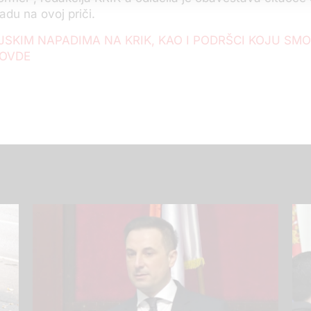
adu na ovoj priči.
JSKIM NAPADIMA NA KRIK, KAO I PODRŠCI KOJU SMO
 OVDE