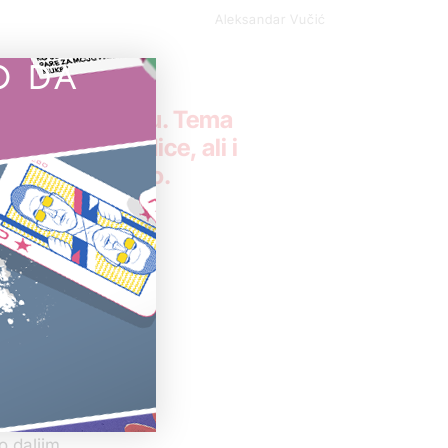
Aleksandar Vučić
O DA
eksandru Vučiću. Tema
njegove porodice, ali i
ić nije izjasnio.
anja u
o daljim