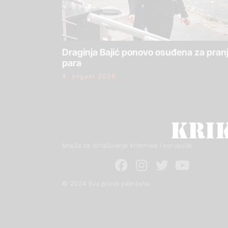
Draginja Bajić ponovo osuđena za pran
para
4. avgust 2026.
Mreža za istraživanje kriminala i korupcije
© 2024 Sva prava zadržana