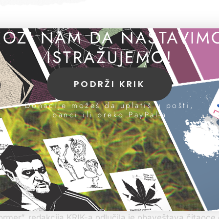
OZI NAM DA NASTAVIM
ISTRAŽUJEMO!
o je danas poziv za intervju premijeru Al
o istraživanje KRIK-a o imovini premijera i 
PODRŽI KRIK
ranijih istraživanja o kojima se premijer Vuč
Donacije možeš da uplatiš u pošti,
ervju upućen je premijerovoj
banci ili preko PayPal-a
 medije Suzani Vasiljević,
 telefonskom razgovoru
čemu želimo da pričamo sa
la da će poziv premijeru
.
ih napada na KRIK i objavljivanja detalja našeg istraživ
former”, redakcija KRIK-a odlučila je obaveštava čitaoce 