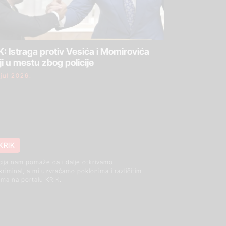
: Istraga protiv Vesića i Momirovića
ji u mestu zbog policije
 jul 2026.
KRIK
cija nam pomaže da i dalje otkrivamo
 kriminal, a mi uzvraćamo poklonima i različitim
ma na portalu KRIK.