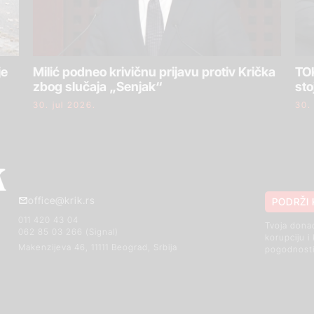
je
Milić podneo krivičnu prijavu protiv Krička
TOK
zbog slučaja „Senjak“
sto
30. jul 2026.
30.
office@krik.rs
PODRŽI 
011 420 43 04
Tvoja dona
062 85 03 266 (Signal)
korupciju i
Makenzijeva 46, 11111 Beograd, Srbija
pogodnosti