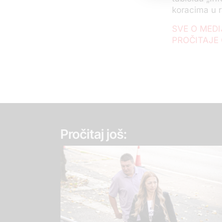
koracima u r
SVE O MEDI
PROČITAJE
Pročitaj još: