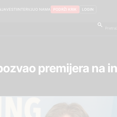
NJA
VESTI
INTERVJU
O NAMA
PODRŽI KRIK
LOGIN
pozvao premijera na in