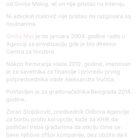
od Siniše Malog, ali on nije pristao na intervju.
Ni advokat Isailović nije pristao da razgovara sa
novinarima.
Siniša Mali
je do januara 2004. godine radio u
Agenciji za privatizaciju gde je bio direktor
Centra za tendere.
Nakon formiranja vlade 2012. godine, imenovan
je za savetnika za finansije i privredu prvog
potpredsednika vlade Aleksandra Vučića.
Postavljen je za gradonačelnika Beograda 2014.
godine.
Zoran Stojiljković, predsednik Odbora Agencije
za borbu protiv korupcije, kaže za KRIK da
političari treba građanima da otkriju čime se
bave njihove ofšor kompanije, bez obzira da li