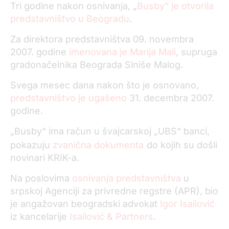
Tri godine nakon osnivanja, „
Busby“ je otvorila
predstavništvo u Beogradu
.
Za direktora predstavništva 09. novembra
2007. godine
imenovana je Marija Mali
, supruga
gradonačelnika Beograda Siniše Malog.
Svega mesec dana nakon što je osnovano,
predstavništvo je ugašeno
31. decembra 2007.
godine.
„Busby“ ima račun u švajcarskoj „UBS“ banci,
pokazuju
zvanična dokumenta
do kojih su došli
novinari KRIK-a.
Na poslovima
osnivanja predstavništva
u
srpskoj Agenciji za privredne regstre (APR), bio
je angažovan beogradski advokat
Igor Isailović
iz kancelarije
Isailović & Partners
.