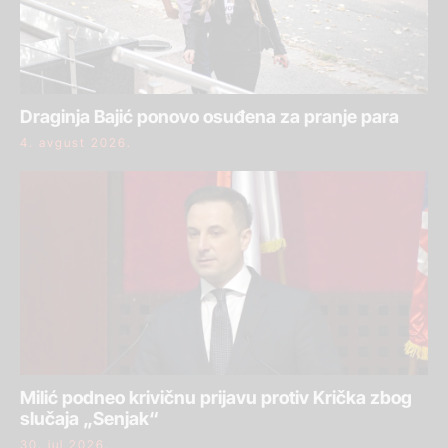
Draginja Bajić ponovo osuđena za pranje para
4. avgust 2026.
Milić podneo krivičnu prijavu protiv Krička zbog
slučaja „Senjak“
30. jul 2026.