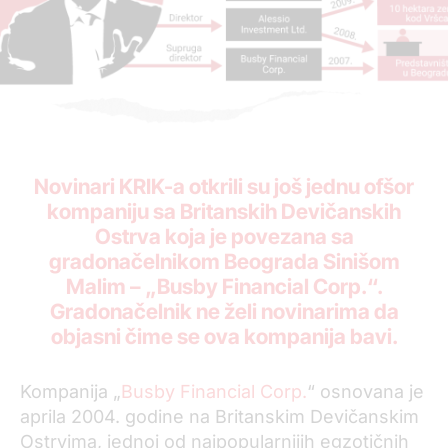
Novinari KRIK-a otkrili su još jednu ofšor
kompaniju sa Britanskih Devičanskih
Ostrva koja je povezana sa
gradonačelnikom Beograda Sinišom
Malim – „Busby Financial Corp.“.
Gradonačelnik ne želi novinarima da
objasni čime se ova kompanija bavi.
Kompanija „
Busby Financial Corp.
“ osnovana je
aprila 2004. godine na Britanskim Devičanskim
Ostrvima, jednoj od najpopularnijih egzotičnih