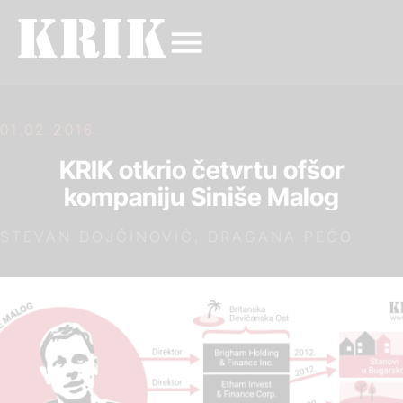
01.02.2016.
KRIK otkrio četvrtu ofšor
kompaniju Siniše Malog
STEVAN DOJČINOVIĆ, DRAGANA PEĆO