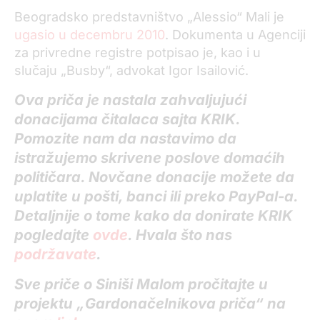
Beogradsko predstavništvo „Alessio“ Mali je
ugasio u decembru 2010
. Dokumenta u Agenciji
za privredne registre potpisao je, kao i u
slučaju „Busby“, advokat Igor Isailović.
Ova priča je nastala zahvaljujući
donacijama čitalaca sajta KRIK.
Pomozite nam da nastavimo da
istražujemo skrivene poslove domaćih
političara. Novčane donacije možete da
uplatite u pošti, banci ili preko PayPal-a.
Detaljnije o tome kako da donirate KRIK
pogledajte
ovde
. Hvala što nas
podržavate
.
Sve priče o Siniši Malom pročitajte u
projektu „Gardonačelnikova priča“ na