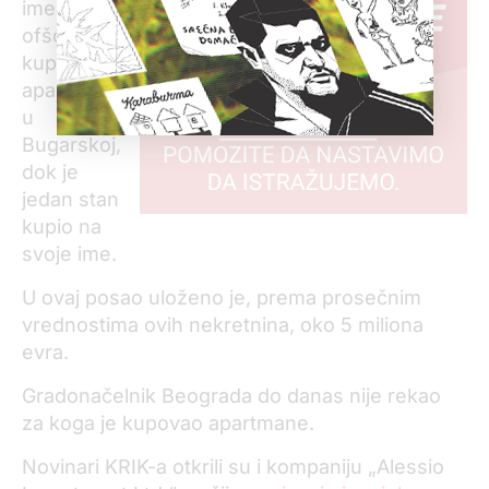
ime ovih
ofšor firmi
kupio 23
apartmana
u
Bugarskoj,
dok je
jedan stan
kupio na
svoje ime.
U ovaj posao uloženo je, prema prosečnim
vrednostima ovih nekretnina, oko 5 miliona
evra.
Gradonačelnik Beograda do danas nije rekao
za koga je kupovao apartmane.
Novinari KRIK-a otkrili su i kompaniju „Alessio