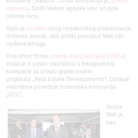
kompaniji „Alessio“. Ofšor kompanija je,
prema
ugovoru
, Siniši Malom isplatila više od pola
miliona evra.
Gajić je
osuđen
zbog nezakonitog prebacivanja
državne zemlje, dok protiv porodice Mali nije
vođena istraga.
Ova ofšor firma,
prema dokumentaciji KRIK-a
,
imala je 5 odsto vlasništva u beogradskoj
kompaniji za izradu građevinskih
projekata „Real Estate Developments“. Ostatak
vlasništva poseduje holandska kompanija
„GTC“.
Siniša
Mali je,
kao