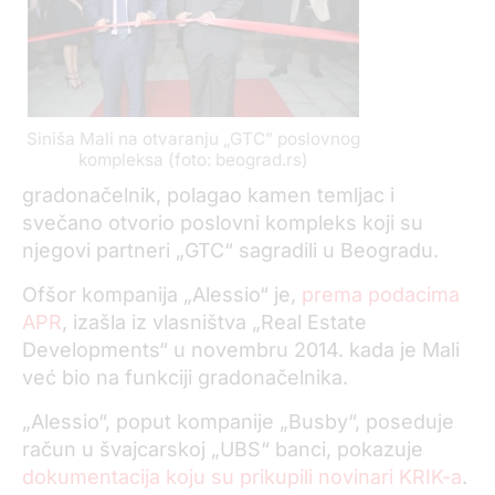
Siniša Mali na otvaranju „GTC” poslovnog
kompleksa (foto: beograd.rs)
gradonačelnik, polagao kamen temljac i
svečano otvorio poslovni kompleks koji su
njegovi partneri „GTC“ sagradili u Beogradu.
Ofšor kompanija „Alessio“ je,
prema podacima
APR
, izašla iz vlasništva „Real Estate
Developments“ u novembru 2014. kada je Mali
već bio na funkciji gradonačelnika.
„Alessio“, poput kompanije „Busby“, poseduje
račun u švajcarskoj „UBS“ banci, pokazuje
dokumentacija koju su prikupili novinari KRIK-a
.