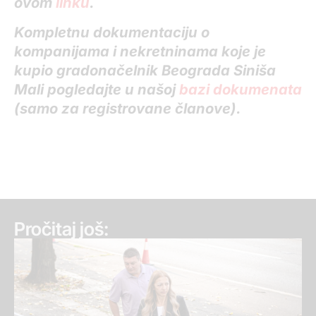
ovom
linku
.
Kompletnu dokumentaciju o
kompanijama i nekretninama koje je
kupio gradonačelnik Beograda Siniša
Mali pogledajte u našoj
bazi dokumenata
(samo za registrovane članove).
Pročitaj još: