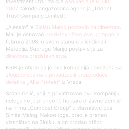
Investment Ltd.“ za čije
osnivanje je u julu
2007.
takođe angažovana agencija „Trident
Trust Company Limited“.
„Alessio“ je
Sinišu Malog postavio za direktora
.
Mali je osnovao
predstavništvo ove kompanije
februra 2008. u svom stanu u ulici Ćirila i
Metodija. Suprugu Mariju postavio je za
direktora predstavništva
.
KRIK je otkrio da je ova kompanija povezana sa
zloupotrebama u privatizaciji proizvođača
deteline „Alfa Protein“
iz Vršca.
Srđan Gajić, koji je privatizovao ovu kompaniju,
nelegalno je preneo 10 hektara državne zemlje
na firmu „Compost Group“ u vlasništvu oca
Siniše Malog. Nakon toga, otac je preneo
vlasništvo na Sinišu, a on prodao ofšor