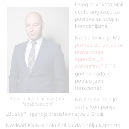
Ovog advokata Mali
često angažuje za
poslove sa svojim
kompanijama.
Na Isailovića je Mali
preneo upravljačka
prava svoje
agencije „Oli
consulting“
2013.
godine kada je
postao javni
funkcioner.
Advokat Igor Isailović (foto:
Ne zna se koja je
facebook.com)
svrha kompanije
„Busby“ i njenog predstavništva u Srbiji.
Novinari KRIK-a pokušali su da dobiju komentar