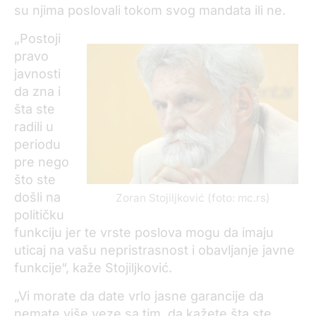
su njima poslovali tokom svog mandata ili ne.
„Postoji
pravo
javnosti
da zna i
šta ste
radili u
periodu
pre nego
što ste
došli na
Zoran Stojiljković (foto: mc.rs)
političku
funkciju jer te vrste poslova mogu da imaju
uticaj na vašu nepristrasnost i obavljanje javne
funkcije“, kaže Stojiljković.
„Vi morate da date vrlo jasne garancije da
nemate više veze sa tim, da kažete šta ste