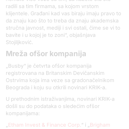
radili sa tim firmama, sa kojom vrstom
klijentele. Građani kad vas biraju imaju pravo to
da znaju kao što to treba da znaju akademska
stručna javnost, mediji i svi ostali, čime se vi to
bavite i u kojoj je to zoni“, objašnjava
Stojiljković.
Mreža ofšor kompanija
„Busby“ je četvrta ofšor kompanija
registrovana na Britanskim Devičanskim
Ostrvima koja ima veze sa gradonačelnikom
Beograda i koju su otkrili novinari KRIK-a.
U prethodnim istraživanjima, novinari KRIK-a
došli su do podataka o sledećim ofšor
kompanijama:
„
Etham Invest & Finance Corp.
“ i „
Brigham