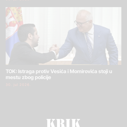
TOK: Istraga protiv Vesića i Momirovića stoji u
mestu zbog policije
30. jul 2026.