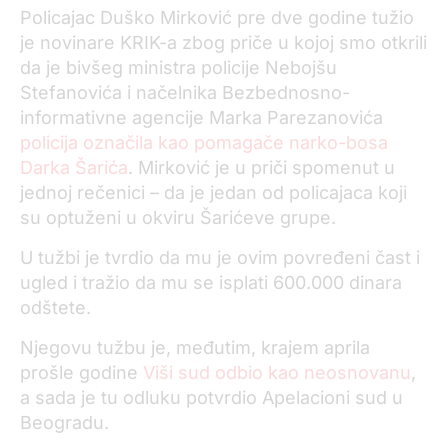
Policajac Duško Mirković pre dve godine tužio
je novinare KRIK-a zbog priče u kojoj smo otkrili
da je bivšeg ministra policije Nebojšu
Stefanovića i načelnika Bezbednosno-
informativne agencije Marka Parezanovića
policija označila kao pomagače narko-bosa
Darka Šarića
. Mirković je u priči spomenut u
jednoj rečenici – da je jedan od policajaca koji
su optuženi u okviru Šarićeve grupe.
U tužbi je tvrdio da mu je ovim povređeni čast i
ugled i tražio da mu se isplati 600.000 dinara
odštete.
Njegovu tužbu je, međutim, krajem aprila
prošle godine
Viši sud odbio kao neosnovanu
,
a sada je tu odluku potvrdio Apelacioni sud u
Beogradu.