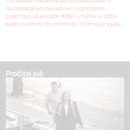
Da bismo nastavili da izveštavamo o
temama koje su važne za građane,
podržite i donirajte KRIK-u! Više o tome
kako možete da donirate, saznajte ovde.
Pročitaj još: