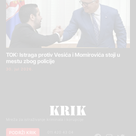
TOK: Istraga protiv Vesića i Momirovića stoji u
mestu zbog policije
30. jul 2026.
Mreža za istraživanje kriminala i korupcije
PODRŽI KRIK
011 420 43 04