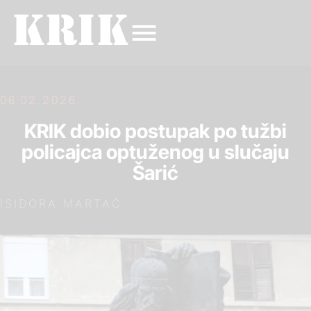
06.02.2026.
KRIK dobio postupak po tužbi
policajca optuženog u slučaju
Šarić
ISIDORA MARTAĆ