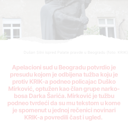
Dušan Silni ispred Palate pravde u Beogradu (foto: KRIK)
Apelacioni sud u Beogradu potvrdio je
presudu kojom je odbijena tužba koju je
protiv KRIK-a podneo policajac Duško
Mirković, optužen kao član grupe narko-
bosa Darka Šarića. Mirković je tužbu
podneo tvrdeći da su mu tekstom u kome
je spomenut u jednoj rečenici novinari
KRIK-a povredili čast i ugled.