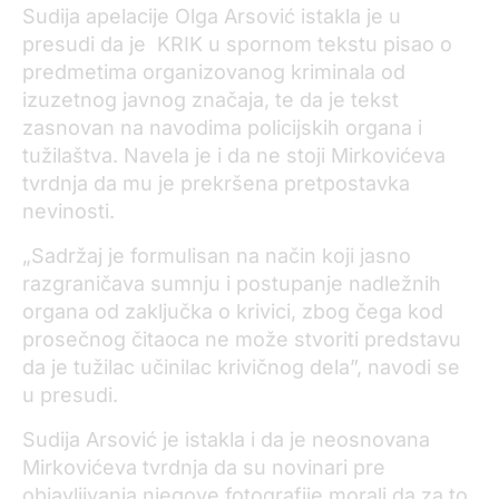
Sudija apelacije Olga Arsović istakla je u
presudi da je KRIK u spornom tekstu pisao o
predmetima organizovanog kriminala od
izuzetnog javnog značaja, te da je tekst
zasnovan na navodima policijskih organa i
tužilaštva. Navela je i da ne stoji Mirkovićeva
tvrdnja da mu je prekršena pretpostavka
nevinosti.
„Sadržaj je formulisan na način koji jasno
razgraničava sumnju i postupanje nadležnih
organa od zaključka o krivici, zbog čega kod
prosečnog čitaoca ne može stvoriti predstavu
da je tužilac učinilac krivičnog dela”, navodi se
u presudi.
Sudija Arsović je istakla i da je neosnovana
Mirkovićeva tvrdnja da su novinari pre
objavljivanja njegove fotografije morali da za to