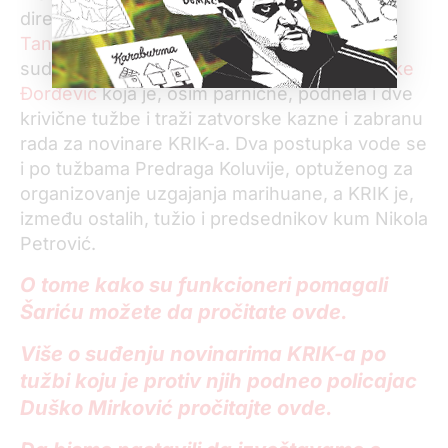
direktorka Infrastrukture železnice
Jelena
Tanasković
, koja je podnela dve tužbe, kao i
sudija Apelacionog suda u Beogradu
Dušanke
Đorđević
koja je, osim parnične, podnela i dve
krivične tužbe i traži zatvorske kazne i zabranu
rada za novinare KRIK-a. Dva postupka vode se
i po tužbama Predraga Koluvije, optuženog za
organizovanje uzgajanja marihuane, a KRIK je,
između ostalih, tužio i predsednikov kum Nikola
Petrović.
O tome kako su funkcioneri pomagali
Šariću možete da pročitate ovde.
Više o suđenju novinarima KRIK-a po
tužbi koju je protiv njih podneo policajac
Duško Mirković pročitajte ovde.