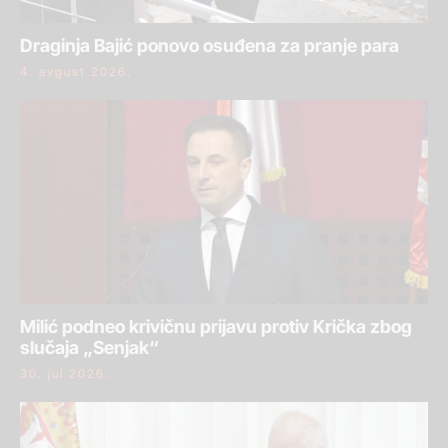
Draginja Bajić ponovo osuđena za pranje para
4. avgust 2026.
Milić podneo krivičnu prijavu protiv Krička zbog
slučaja „Senjak“
30. jul 2026.