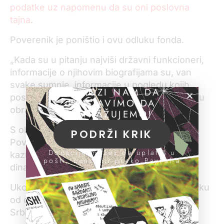
podatke uz napomenu da su oni poslovna
tajna
.
Poverenik je poništio i ovu odluku fonda.
„Kada su u pitanju najviši državni funkcioneri,
informacije o njihovim biografijama su, van
svake sumnje, informacije u pogledu kojih
POMOZI NAM DA
postoji interes javnosti da ih zna“, navodi se u
NASTAVIMO DA
obrazloženju rešenja Poverenika.
ISTRAŽUJEMO!
S obzirom da se fond oglušio o rešenja
PODRŽI KRIK
Poverenika, kažnjen je dvema novčanim
Donacije možeš da uplatiš u
kaznama – u iznosima od 20.000 i 180.000
pošti, banci ili preko PayPal-a
dinara.
Ukoliko PIO fond ne dostavi dokumenta u roku
od dva dana, Poverenik će se obratiti Vladi
Srbije.