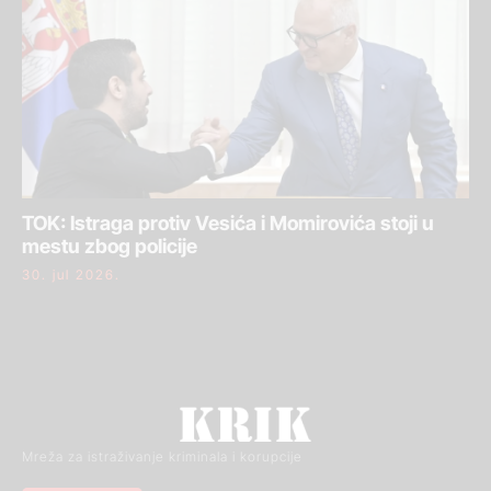
TOK: Istraga protiv Vesića i Momirovića stoji u
mestu zbog policije
30. jul 2026.
Mreža za istraživanje kriminala i korupcije