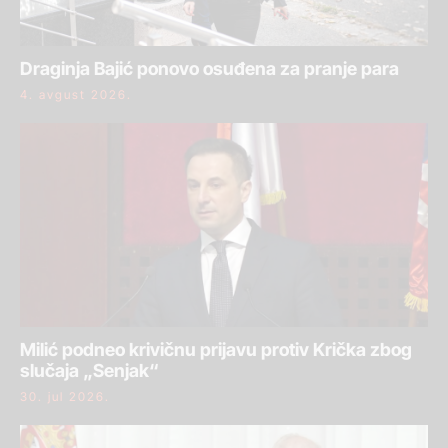
Draginja Bajić ponovo osuđena za pranje para
4. avgust 2026.
Milić podneo krivičnu prijavu protiv Krička zbog
slučaja „Senjak“
30. jul 2026.