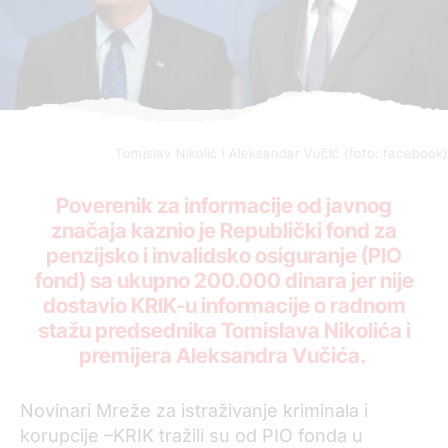
Tomislav Nikolić i Aleksandar Vučić (foto: facebook)
Poverenik za informacije od javnog
značaja kaznio je Republički fond za
penzijsko i invalidsko osiguranje (PIO
fond) sa ukupno 200.000 dinara jer nije
dostavio KRIK-u informacije o radnom
stažu predsednika Tomislava Nikolića i
premijera Aleksandra Vučića.
Novinari Mreže za istraživanje kriminala i
korupcije –KRIK tražili su od PIO fonda u