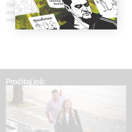
Obraćanje Vladi sa zahtevom da obezbedi
dostavljanje dokumenata je krajnja zakonska
mera koju Poverenik može da izrekne.
Pročitaj još: