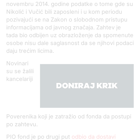
novembru 2014. godine podatke o tome gde su
Nikolić i Vučić bili zaposleni i u kom periodu
pozivajući se na Zakon o slobodnom pristupu
informacijama od javnog značaja. Zahtev je
tada bio odbijen uz obrazloženje da spomenute
osobe nisu dale saglasnost da se njihovi podaci
daju trećim licima.
Novinari
su se žalili
kancelariji
Poverenika koji je zatražio od fonda da postupi
po zahtevu.
PIO fond je po drugi put
odbio da dostavi