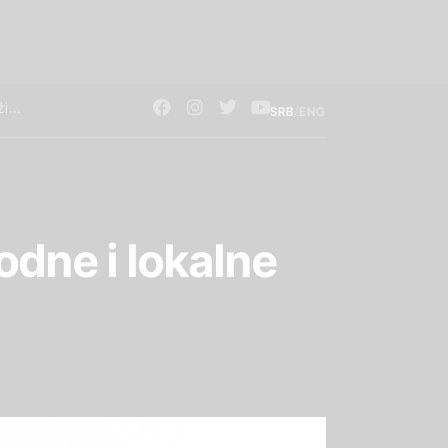
/
SRB
ENG
dne i lokalne