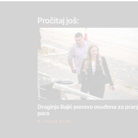
Pročitaj još:
Draginja Bajić ponovo osuđena za pran
para
4. avgust 2026.