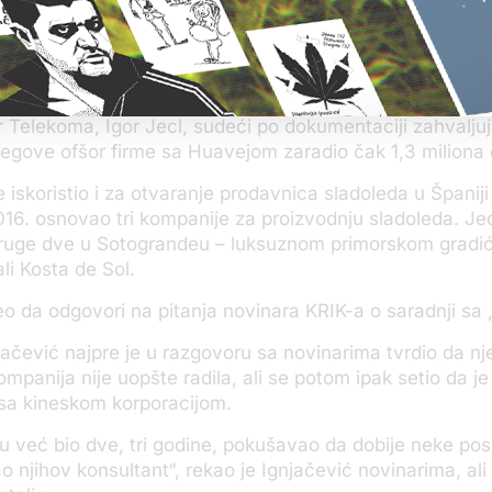
odine je od „Telekom“ je „Huaveju“ dodelio posao razvoja
IPTV), a dve godine kasnije ugovor vredan čak 150 milion
ičkih kablova.
or Telekoma, Igor Jecl, sudeći po dokumentaciji zahvaljuj
egove ofšor firme sa Huavejom zaradio čak 1,3 miliona
 iskoristio i za otvaranje prodavnica sladoleda u Španiji
6. osnovao tri kompanije za proizvodnju sladoleda. Je
 druge dve u Sotograndeu – luksuznom primorskom gradi
li Kosta de Sol.
leo da odgovori na pitanja novinara KRIK-a o saradnji s
ačević najpre je u razgovoru sa novinarima tvrdio da n
panija nije uopšte radila, ali se potom ipak setio da je
sa kineskom korporacijom.
 tu već bio dve, tri godine, pokušavao da dobije neke pos
o njihov konsultant“, rekao je Ignjačević novinarima, ali 