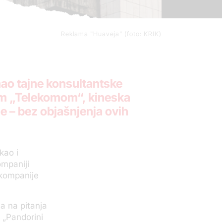
Reklama "Huaveja" (foto: KRIK)
mao tajne konsultantske
im „Telekomom“, kineska
e – bez objašnjenja ovih
kao i
ompaniji
 kompanije
a na pitanja
 „Pandorini