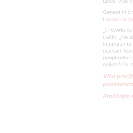
iznosi više d
Generalni di
i
rekao da će 
„U svetlu ov
Lučić. „Ne s
imperativno 
najvišim kor
neophodne pr
najkraćem 
Više proči
povezanim
Pročitajte 