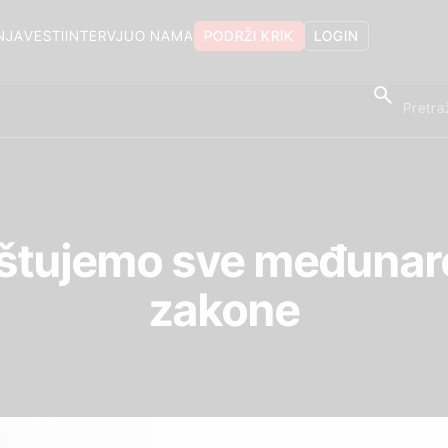
NJA
VESTI
INTERVJU
O NAMA
PODRŽI KRIK
LOGIN
štujemo sve međunaro
zakone