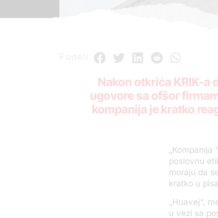
Podeli:
Nakon otkrića KRIK-a d
ugovore sa ofšor firma
kompanija je kratko rea
„Kompanija ‘
poslovnu eti
moraju da se
kratko u pi
„Huavej“, me
u vezi sa po