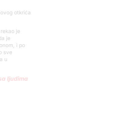
-ovog otkrića
 rekao je
da je
onom, i po
o sve
a u
sa ljudima