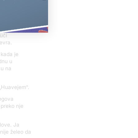
 internet
a evra za
ući
 evra.
 kada je
dnu u
ću na
a „Huavejem“.
jegova
 preko nje
love. Ja
nije želeo da