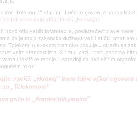
etalja.
rektor „Telekoma” Vladimir Lučić regovao je nakon KRIK
ispitati veze ovih ofšor firmi i „Huaveja”.
ih novo otkrivenih informacija, preduzećemo sve mere”,
amo da je moja zakonska dužnost već i etički smatram 
da ‘Telekom’ u svakom trenutku posluje u skladu sa zak
porativnim standardima. S tim u vezi, preduzećemo hitn
avne i faktičke radnje u saradnji sa nadležnim organim
mogućem roku”
tajte u priči: „Huavej“ imao tajne ofšor ugovore 
 sa „Telekomom“
”
sve priče iz „Pandorinih papira