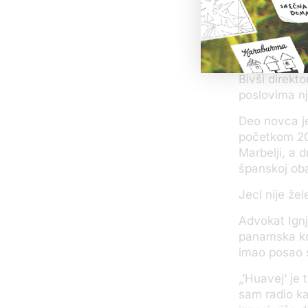
Iste 2014. g
televizije (
uvođenje opt
Bivši direkt
poslovima nj
Deo novca je
početkom 201
Marbelji, a
španskoj oba
Jecl nije že
Advokat Ignj
panamska kom
imao posao 
„’Huavej’ je
sam radio ka