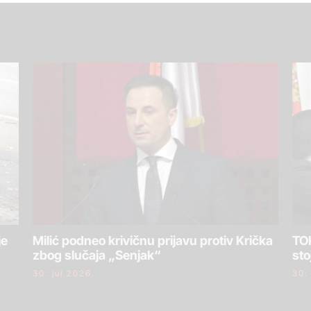
je
Milić podneo krivičnu prijavu protiv Krička
TOK
zbog slučaja „Senjak“
sto
30. jul 2026.
30.