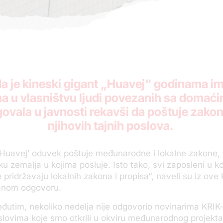
a je kineski gigant „Huavej“ godinama i
ma u vlasništvu ljudi povezanih sa domać
govala u javnosti rekavši da poštuje zakon
njihovih tajnih poslova.
Huavej’ oduvek poštuje međunarodne i lokalne zakone, 
ku zemalja u kojima posluje. Isto tako, svi zaposleni u k
 pridržavaju lokalnih zakona i propisa“, naveli su iz ove
sanom odgovoru.
đutim, nekoliko nedelja nije odgovorio novinarima KRIK-
slovima koje smo otkrili u okviru međunarodnog projekta