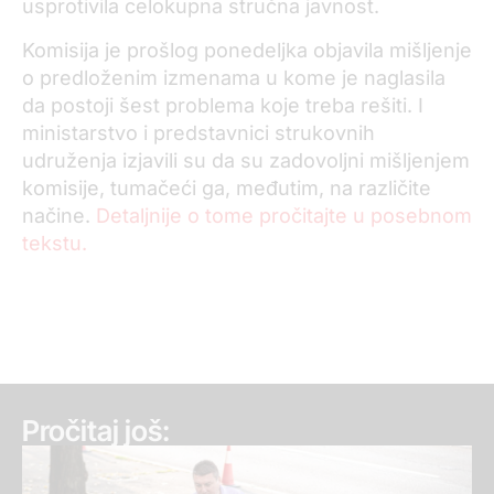
usprotivila celokupna stručna javnost.
Komisija je prošlog ponedeljka objavila mišljenje
o predloženim izmenama u kome je naglasila
da postoji šest problema koje treba rešiti. I
ministarstvo i predstavnici strukovnih
udruženja izjavili su da su zadovoljni mišljenjem
komisije, tumačeći ga, međutim, na različite
načine.
Detaljnije o tome pročitajte u posebnom
tekstu.
Pročitaj još: