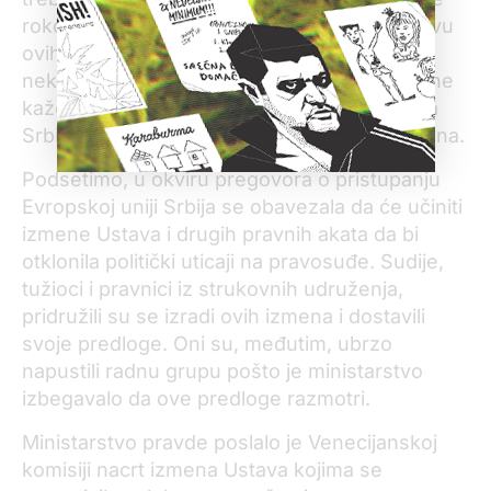
rokove probili. Pisanje amandmana na osnovu
ovih preporuka nije moguće – komisija na
nekoliko mesta kaže da ovako ne može, ali ne
kaže kako može“, rekao je Međak i naveo da
Srbija mora da se vrati u okvire akcionog plana.
Podsetimo, u okviru pregovora o pristupanju
Evropskoj uniji Srbija se obavezala da će učiniti
izmene Ustava i drugih pravnih akata da bi
otklonila politički uticaji na pravosuđe. Sudije,
tužioci i pravnici iz strukovnih udruženja,
pridružili su se izradi ovih izmena i dostavili
svoje predloge. Oni su, međutim, ubrzo
napustili radnu grupu pošto je ministarstvo
izbegavalo da ove predloge razmotri.
Ministarstvo pravde poslalo je Venecijanskoj
komisiji nacrt izmena Ustava kojima se