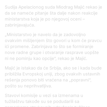
Sudija Apelacionog suda Miodrag Majić rekao je
da se nameće pitanje šta dalje nakon reakcije
ministarstva koja je po njegovoj oceni –
zabrinjavajuća.
„Ministarstvo je navelo da je zadovoljno
ovakvim mišljenjem što govori u kom će pravcu
ići promene. Zabrinjava to što se formiranje
nove radne grupe i otvaranje rasprave uopšte
ni ne pominju kao opcije“, rekao je Majić.
Majić je istakao da će Srbija, ako se i kada bude
približila Evropskoj uniji, zbog ovakvih ustavnih
rešenja ponovo biti vraćena na „popravni“,
pošto su neprihvatljiva.
Stavovi komisije u vezi sa izmenama u
tužilaštvu takođe su se podudarili sa