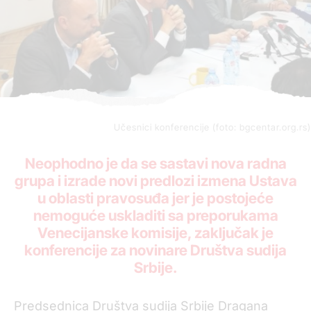
Učesnici konferencije (foto: bgcentar.org.rs)
Neophodno je da se sastavi nova radna
grupa i izrade novi predlozi izmena Ustava
u oblasti pravosuđa jer je postojeće
nemoguće uskladiti sa preporukama
Venecijanske komisije, zaključak je
konferencije za novinare Društva sudija
Srbije.
Predsednica Društva sudija Srbije Dragana