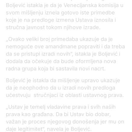
Boljević istakla je da je Venecijanska komisija u
svom mišljenju iznela gotovo iste primedbe
koje je na predloge izmena Ustava iznosila i
stručna javnost tokom njihove izrade.
„Ovako veliki broj primedaba ukazuje da je
nemoguće ove amandmane popraviti i da treba
da se pristupi izradi novih“, istakla je Boljević i
dodala da očekuje da bude oformljena nova
radna grupa koja bi sastavila novi nacrt.
Boljević je istakla da mišljenje upravo ukazuje
da je neophodno da u izradi novih predloga
učestvuju stručnjaci iz oblasti ustavnog prava.
„Ustav je temelj vladavine prava i svih naših
prava kao građana. Da bi Ustav bio dobar,
važan je proces njegovog donošenja jer mu on
daje legitimitet“, navela je Boljević.