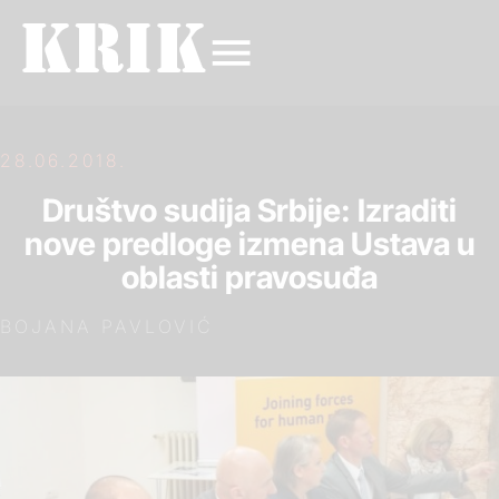
28.06.2018.
Društvo sudija Srbije: Izraditi
nove predloge izmena Ustava u
oblasti pravosuđa
BOJANA PAVLOVIĆ