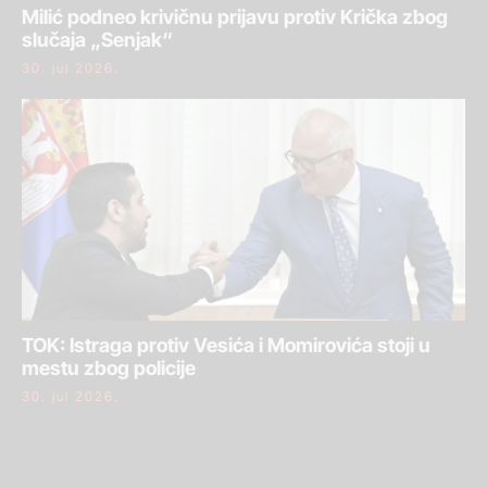
Milić podneo krivičnu prijavu protiv Krička zbog
slučaja „Senjak“
30. jul 2026.
TOK: Istraga protiv Vesića i Momirovića stoji u
mestu zbog policije
30. jul 2026.