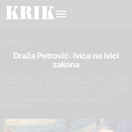
11.09.2015.
Draža Petrović: Ivica na ivici
zakona
VIDEO SAM KRV I PLAMENE JEZIČKE IZNAD
PLAVO-CRNOG FJORDA I GRADA. MOJI SU
PRIJATELJI NASTAVILI HODATI, A JA SAM
OSTAO, DRHTEĆI OD NEMIRA, I OSEĆAO
SAM BESKRAJAN KRIK KAKO PROLAZI
PRIRODOM.“