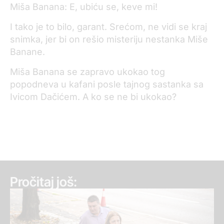
Miša Banana: E, ubiću se, keve mi!
I tako je to bilo, garant. Srećom, ne vidi se kraj
snimka, jer bi on rešio misteriju nestanka Miše
Banane.
Miša Banana se zapravo ukokao tog
popodneva u kafani posle tajnog sastanka sa
Ivicom Dačićem. A ko se ne bi ukokao?
Pročitaj još: