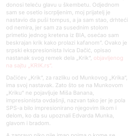
donosi teleću glavu u škembetu. Odjednom
sam se osetio iscrpljenim, moj prijatelj je
nastavio da puši tompus, a ja sam stao, drhteći
od nemira, jer sam za susednim stolom
primetio jednog kretena iz BIA, osećao sam
beskrajan krik kako prolazi kafanom”. Ovako je
srpski ekspresionista Ivica Dačić, opisao
nastanak svog remek dela „Krik“,
objavljenog
na sajtu „KRIK.rs“.
Dačićev „Krik“, za razliku od Munkovog „Krika“,
ima svoj nastavak. Zato što se na Munkovom
„Kriku“ ne pojavljuje Miša Banana,
impresionista ovdašnji, nazvan tako jer je pola
SPS-a bilo impresionirano njegovim likom i
delom, ko da su upoznali Edvarda Munka,
glavom i bradom.
A zapravo niko nije imao pojma o kome se