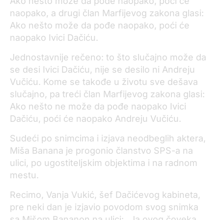
Ako nešto može da pođe naopako, poći će
naopako, a drugi član Marfijevog zakona glasi:
Ako nešto može da pođe naopako, poći će
naopako Ivici Dačiću.
Jednostavnije rečeno: to što slučajno može da
se desi Ivici Dačiću, nije se desilo ni Andreju
Vučiću. Kome se takođe u životu sve dešava
slučajno, pa treći član Marfijevog zakona glasi:
Ako nešto ne može da pođe naopako Ivici
Dačiću, poći će naopako Andreju Vučiću.
Sudeći po snimcima i izjava neodbeglih aktera,
Miša Banana je progonio članstvo SPS-a na
ulici, po ugostiteljskim objektima i na radnom
mestu.
Recimo, Vanja Vukić, šef Dačićevog kabineta,
pre neki dan je izjavio povodom svog snimka
sa Mišom Bananon na ulici: „Ja ovog čoveka