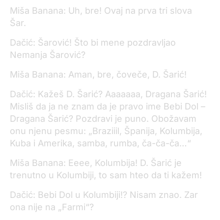
Miša Banana: Uh, bre! Ovaj na prva tri slova
Šar.
Dačić: Šarović! Što bi mene pozdravljao
Nemanja Šarović?
Miša Banana: Aman, bre, čoveče, D. Šarić!
Dačić: Kažeš D. Šarić? Aaaaaaa, Dragana Šarić!
Misliš da ja ne znam da je pravo ime Bebi Dol –
Dragana Šarić? Pozdravi je puno. Obožavam
onu njenu pesmu: „Braziiil, Španija, Kolumbija,
Kuba i Amerika, samba, rumba, ča-ča-ča…“
Miša Banana: Eeee, Kolumbija! D. Šarić je
trenutno u Kolumbiji, to sam hteo da ti kažem!
Dačić: Bebi Dol u Kolumbiji!? Nisam znao. Zar
ona nije na „Farmi“?