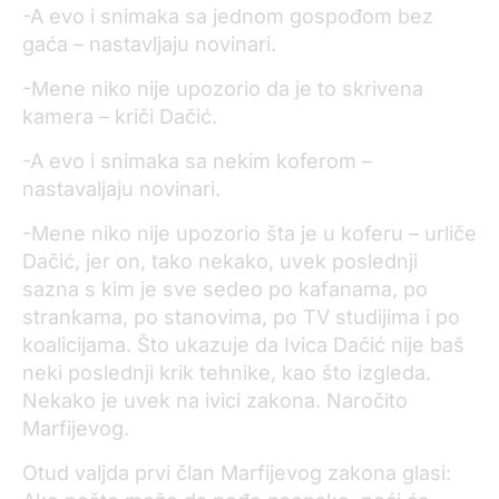
-A evo i snimaka sa jednom gospođom bez
gaća – nastavljaju novinari.
-Mene niko nije upozorio da je to skrivena
kamera – kriči Dačić.
-A evo i snimaka sa nekim koferom –
nastavaljaju novinari.
-Mene niko nije upozorio šta je u koferu – urliče
Dačić, jer on, tako nekako, uvek poslednji
sazna s kim je sve sedeo po kafanama, po
strankama, po stanovima, po TV studijima i po
koalicijama. Što ukazuje da Ivica Dačić nije baš
neki poslednji krik tehnike, kao što izgleda.
Nekako je uvek na ivici zakona. Naročito
Marfijevog.
Otud valjda prvi član Marfijevog zakona glasi: