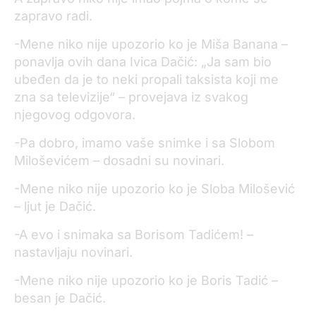
zapravo radi.
-Mene niko nije upozorio ko je Miša Banana –
ponavlja ovih dana Ivica Dačić: „Ja sam bio
ubeđen da je to neki propali taksista koji me
zna sa televizije“ – provejava iz svakog
njegovog odgovora.
-Pa dobro, imamo vaše snimke i sa Slobom
Miloševićem – dosadni su novinari.
-Mene niko nije upozorio ko je Sloba Milošević
– ljut je Dačić.
-A evo i snimaka sa Borisom Tadićem! –
nastavljaju novinari.
-Mene niko nije upozorio ko je Boris Tadić –
besan je Dačić.