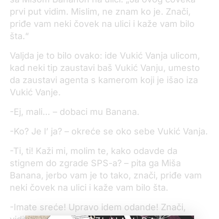
prvi put vidim. Mislim, ne znam ko je. Znači,
priđe vam neki čovek na ulici i kaže vam bilo
šta.“
Valjda je to bilo ovako: ide Vukić Vanja ulicom,
kad neki tip zaustavi baš Vukić Vanju, umesto
da zaustavi agenta s kamerom koji je išao iza
Vukić Vanje.
-Ej, mali… – dobaci mu Banana.
-Ko? Je l’ ja? – okreće se oko sebe Vukić Vanja.
-Ti, ti! Kaži mi, molim te, kako odavde da
stignem do zgrade SPS-a? – pita ga Miša
Banana, jerbo vam je to tako, znači, priđe vam
neki čovek na ulici i kaže vam bilo šta.
-Imate sreće! Upravo idem odande! Znači,