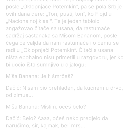
posle „Oklopnjače Potemkin”, pa se pola Srbije
ovih dana dere: „Ton, pusti, ton“, ko Flojd u
„Nacionalnoj klasi“. Te je jedan tabloid
angažovao čitače sa usana, da rastumače
sadržaj sastanaka sa Mišom Bananom, posle
čega će valjda da nam rastumače i o čemu se
radi u „Oklopnjači Potemkin“. Čitači s usana
ništa epohalno nisu primetili u razgovoru, jer ko
bi uočio išta sumnjivo u dijalogu:
Miša Banana: Je l’ šmrčeš?
Dačić: Nisam bio prehlađen, da kucnem u drvo,
od zimus…
Miša Banana: Mislim, oćeš belo?
Dačić: Belo? Aaaa, oćeš neko predjelo da
naručimo, sir, kajmak, beli mrs…