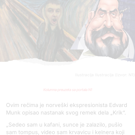
Ilustracija
Ilustracija (Izvor: N1)
Kolumna preuzeta sa portala N1
Ovim rečima je norveški ekspresionista Edvard
Munk opisao nastanak svog remek dela „Krik“.
„Sedeo sam u kafani, sunce je zalazilo, pušio
sam tompus, video sam krvavicu i kelnera koji