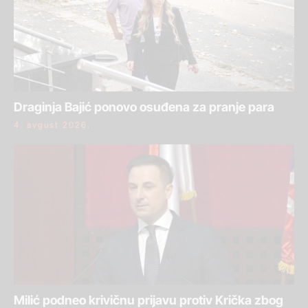
Draginja Bajić ponovo osuđena za pranje para
4. avgust 2026.
Milić podneo krivičnu prijavu protiv Krička zbog