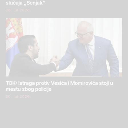
slučaja „Senjak“
30. jul 2026.
TOK: Istraga protiv Vesića i Momirovića stoji u
mestu zbog policije
30. jul 2026.