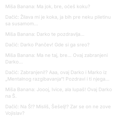
Miša Banana: Ma jok, bre, oćeš koku?
Dačić: Žilava mi je koka, ja bih pre neku piletinu
sa susamom…
Miša Banana: Darko te pozdravlja…
Dačić: Darko Pančev! Gde si ga sreo?
Miša Banana: Ma ne taj, bre… Ovaj zabranjeni
Darko…
Dačić: Zabranjeni!? Aaa, ovaj Darko i Marko iz
„Mentalnog razgibavanja“! Pozdravi i ti njega…
Miša Banana: Joooj, Ivice, ala lupaš! Ovaj Darko
na Š.
Dačić: Na Š!? Misliš, Šešelj!? Zar se on ne zove
Vojislav?