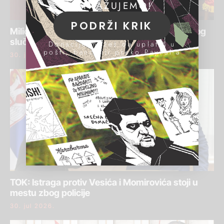
ISTRAŽUJEMO!
PODRŽI KRIK
Milić podneo krivičnu prijavu protiv Krička zbog
slučaja „Senjak“
Donacije možeš da uplatiš u
pošti, banci ili preko PayPal-a
30. jul 2026.
TOK: Istraga protiv Vesića i Momirovića stoji u
mestu zbog policije
30. jul 2026.