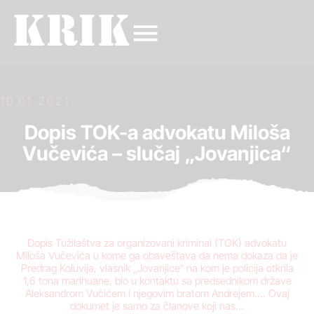
10.01.2021.
Dopis TOK-a advokatu Miloša
Vučevića – slučaj „Jovanjica“
Dopis Tužilaštva za organizovani kriminal (TOK) advokatu
Miloša Vučevića u kome ga obaveštava da nema dokaza da je
Predrag Koluvija, vlasnik „Jovanjice“ na kom je policija otkrila
1,6 tona marihuane, bio u kontaktu sa predsednikom države
Aleksandrom Vučićem i njegovim bratom Andrejem…. Ovaj
dokumet je samo za članove koji nas...