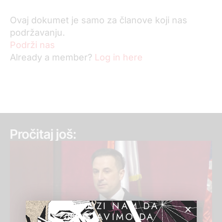
Ovaj dokumet je samo za članove koji nas
podržavanju.
Podrži nas
Already a member?
Log in here
Pročitaj još:
POMOZI NAM DA
NASTAVIMO DA