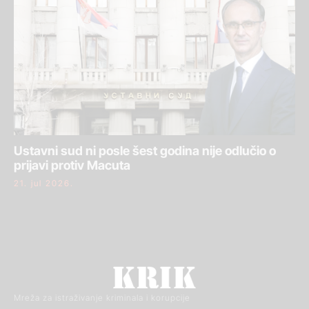
Ustavni sud ni posle šest godina nije odlučio o
prijavi protiv Macuta
21. jul 2026.
Mreža za istraživanje kriminala i korupcije