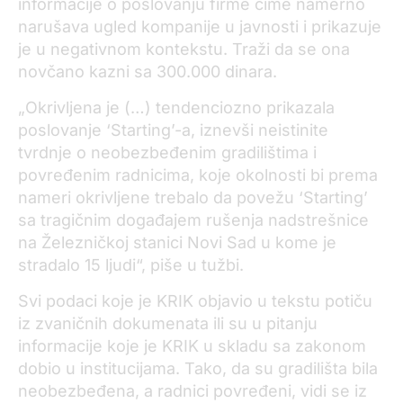
informacije o poslovanju firme čime namerno
narušava ugled kompanije u javnosti i prikazuje
je u negativnom kontekstu. Traži da se ona
novčano kazni sa 300.000 dinara.
„Okrivljena je (…) tendenciozno prikazala
poslovanje ‘Starting’-а, iznevši neistinite
tvrdnje o neobezbeđenim gradilištima i
povređenim radnicima, koje okolnosti bi prema
nameri okrivljene trebalo da povežu ‘Starting’
sa tragičnim događajem rušenja nadstrešnice
na Železničkoj stanici Novi Sad u kome je
stradalo 15 ljudi“, piše u tužbi.
Svi podaci koje je KRIK objavio u tekstu potiču
iz zvaničnih dokumenata ili su u pitanju
informacije koje je KRIK u skladu sa zakonom
dobio u institucijama. Tako, da su gradilišta bila
neobezbeđena, a radnici povređeni, vidi se iz