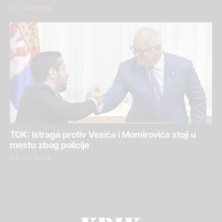
30. jul 2026.
TOK: Istraga protiv Vesića i Momirovića stoji u
mestu zbog policije
30. jul 2026.