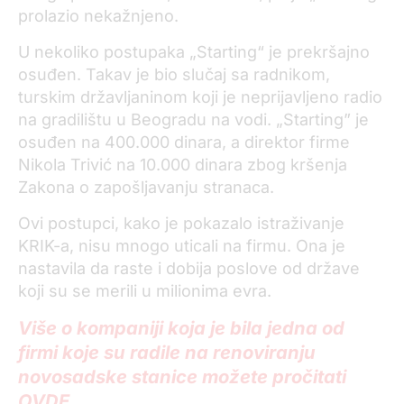
prolazio nekažnjeno.
U nekoliko postupaka „Starting“ je prekršajno
osuđen. Takav je bio slučaj sa radnikom,
turskim državljaninom koji je neprijavljeno radio
na gradilištu u Beogradu na vodi. „Starting” je
osuđen na 400.000 dinara, a direktor firme
Nikola Trivić na 10.000 dinara zbog kršenja
Zakona o zapošljavanju stranaca.
Ovi postupci, kako je pokazalo istraživanje
KRIK-a, nisu mnogo uticali na firmu. Ona je
nastavila da raste i dobija poslove od države
koji su se merili u milionima evra.
Više o kompaniji koja je bila jedna od
firmi koje su radile na renoviranju
novosadske stanice možete pročitati
OVDE