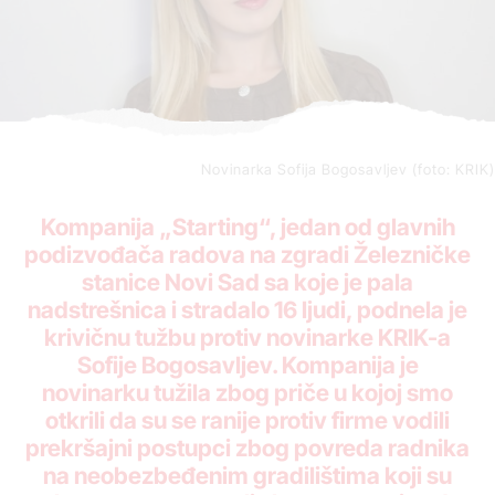
Novinarka Sofija Bogosavljev (foto: KRIK)
Kompanija „Starting“, jedan od glavnih
podizvođača radova na zgradi Železničke
stanice Novi Sad sa koje je pala
nadstrešnica i stradalo 16 ljudi, podnela je
krivičnu tužbu protiv novinarke KRIK-a
Sofije Bogosavljev. Kompanija je
novinarku tužila zbog priče u kojoj smo
otkrili da su se ranije protiv firme vodili
prekršajni postupci zbog povreda radnika
na neobezbeđenim gradilištima koji su