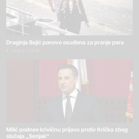
Draginja Bajić ponovo osuđena za pranje para
4. avgust 2026.
Milić podneo krivičnu prijavu protiv Krička zbog
slučaja „Senjak“