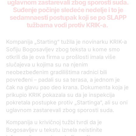
uglavnom zastarevali zbog sporosti suda.
Suđenje počinje sledeće nedelje i to je
sedamnaesti postupak koji se po SLAPP
tužbama vodi protiv KRIK-a.
Kompanija „Starting“ tužila je novinarku KRIK-a
Sofiju Bogosavljev zbog teksta u kome smo
otkrili da je ova firma u prošlosti imala više
slučajeva u kojima su na njenim
neobezbeđenim gradilištima radnici bili
povređeni – padali su sa terasa, a jednom je
čak na glavu pao deo krana. Dokumenta koja je
prikupio KRIK pokazala su da je inspekcija
pokretala postupke protiv „Startinga“, ali su oni
uglavnom zastarevali zbog sporosti suda.
Kompanija u krivičnoj tužbi tvrdi da je
Bogosavljev u tekstu iznela neistinite