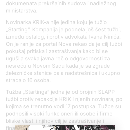
dokumenata prekršajnih sudova i nadležnog
ministarstva.
Novinarka KRIK-a nije jedina koju je tužio
„Starting“. Kompanija je podnela još šest tužbi,
između ostalog, i protiv advokata Ivana Ninića.
On je ranije za portal Nova rekao da je cilj tužbi
pokušaj pritiska i zastrašivanja kako bi se
ugušila svaka javna reč o odgovornosti za
nesreću u Novom Sadu kada je sa zgrade
železničke stanice pala nadstrešnica i ukupno
stradalo 16 osoba.
Tužba „Startinga“ jedna je od brojnih SLAPP
tužbi protiv redakcije KRIK i njenih novinara, po
kojima se trenutno vodi 17 postupka. Tužbe su
podnosili visoki funkcioneri ili osobe i firme
bliske vlasti i njihov cilj je zastrašivanje i
POMOZI NAM DA
finansijsko iznurivanje novinara i redakcije,