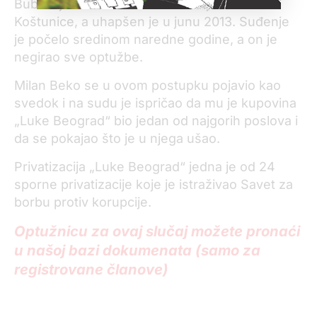
Bubalo je bio ministar u Vladi Vojislava
Koštunice, a uhapšen je u junu 2013. Suđenje
je počelo sredinom naredne godine, a on je
negirao sve optužbe.
Milan Beko se u ovom postupku pojavio kao
svedok i na sudu je ispričao da mu je kupovina
„Luke Beograd“ bio jedan od najgorih poslova i
da se pokajao što je u njega ušao.
Privatizacija „Luke Beograd“ jedna je od 24
sporne privatizacije koje je istraživao Savet za
borbu protiv korupcije.
Optužnicu za ovaj slučaj možete pronaći
u našoj bazi dokumenata (samo za
registrovane članove)