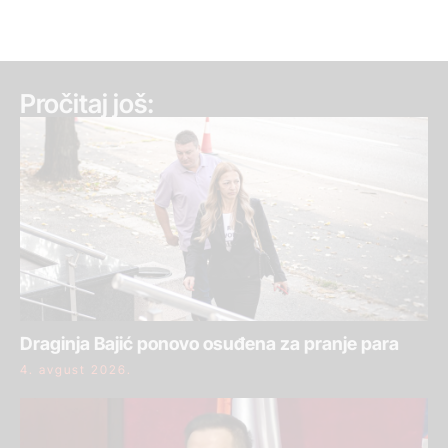
Pročitaj još:
Draginja Bajić ponovo osuđena za pranje para
4. avgust 2026.