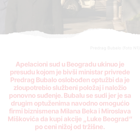
Predrag Bubalo (foto N1)
Apelacioni sud u Beogradu ukinuo je
presudu kojom je bivši ministar privrede
Predrag Bubalo oslobođen optužbi da je
zloupotrebio službeni položaj i naložio
ponovno suđenje. Bubalu se sudi jer je sa
drugim optuženima navodno omogućio
firmi biznismena Milana Beka i Miroslava
Miškovića da kupi akcije „Luke Beograd“
po ceni nižoj od tržišne.