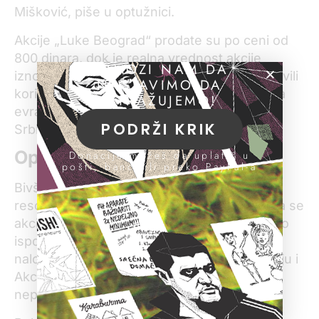
Mišković, piše u optužnici.
Akcije „Luke Beograd“ prodate su po ceni od
800 dinara, dok je realna vrednost akcije
POMOZI NAM DA
iznosila 1.450 dinara. Optuženi su tako pribavili
NASTAVIMO DA
korist kompaniji „Worldfin S.A.“ od 14 miliona
ISTRAŽUJEMO!
evra za koliko je oštećen budžet Republike
PODRŽI KRIK
Srbije.
Optužbe
Donacije možeš da uplatiš u
pošti, banci ili preko PayPal-a
Bivšem ministru Bubalu sudilo se jer kao
resorni ministar nije učinio ništa da spreči da se
akcije prodaju, iako je znao da je cena daleko
ispod tržišne. On, kako piše u optužnici, nije
naložio kontrolu rada Agencije za privatizaciju i
Akcijskog fonda, niti je upozorio na uočene
nepravilnosti.