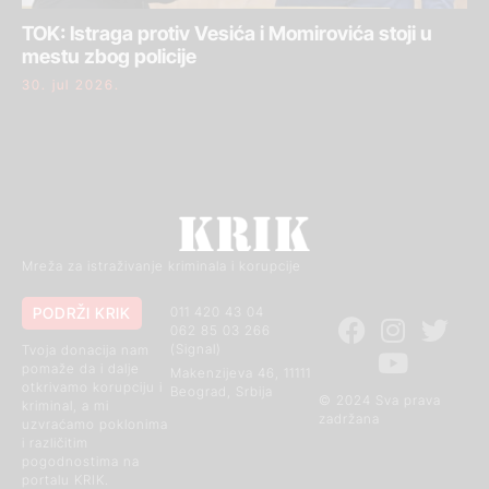
TOK: Istraga protiv Vesića i Momirovića stoji u
mestu zbog policije
30. jul 2026.
Mreža za istraživanje kriminala i korupcije
PODRŽI KRIK
011 420 43 04
062 85 03 266
(Signal)
Tvoja donacija nam
pomaže da i dalje
Makenzijeva 46, 11111
otkrivamo korupciju i
Beograd, Srbija
© 2024 Sva prava
kriminal, a mi
zadržana
uzvraćamo poklonima
i različitim
pogodnostima na
portalu KRIK.