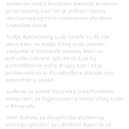
Apelacioni sud u Beogradu presudu je ukinuo
jer je nejasna, kao i jer je prilikom njenog
donošenja pogrešno i nepotpuno utvrđeno
činjenično stanje.
Sudije Apelacionog suda navele su da nije
jasno kako su sudije Višeg suda izvodile
zaključke iz postojećih dokaza, kako su
prihvatile odbrane optuženih koje su
kontradiktorne jedna drugoj, kao i da je
problematično to što određene dokaze nisu
posmatrali u celosti.
Suđenje će početi ispočetka pred Posebnim
odeljenjem za organizovani kriminal Višeg suda
u Beogradu.
Osim Bubala, za zloupotrebu službenog
položaja optuženi su i direktori Agencije za