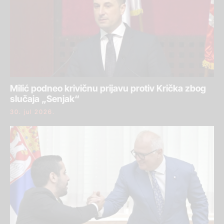
Milić podneo krivičnu prijavu protiv Krička zbog
slučaja „Senjak“
30. jul 2026.