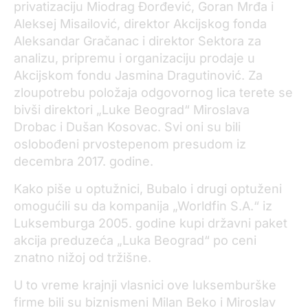
privatizaciju Miodrag Đorđević, Goran Mrđa i
Aleksej Misailović, direktor Akcijskog fonda
Aleksandar Gračanac i direktor Sektora za
analizu, pripremu i organizaciju prodaje u
Akcijskom fondu Jasmina Dragutinović. Za
zloupotrebu položaja odgovornog lica terete se
bivši direktori „Luke Beograd“ Miroslava
Drobac i Dušan Kosovac. Svi oni su bili
oslobođeni prvostepenom presudom iz
decembra 2017. godine.
Kako piše u optužnici, Bubalo i drugi optuženi
omogućili su da kompanija „Worldfin S.A.“ iz
Luksemburga 2005. godine kupi državni paket
akcija preduzeća „Luka Beograd“ po ceni
znatno nižoj od tržišne.
U to vreme krajnji vlasnici ove luksemburške
firme bili su biznismeni Milan Beko i Miroslav