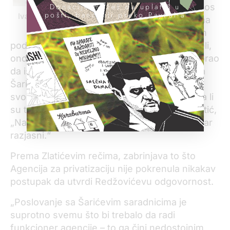
Donacije možeš da uplatiš u
odbora, uprkos
pošti, banci ili preko PayPal-a
Ivan Zlatić (foto: S. Dojčinović)
tome što je na
nju imenovan
pod sumnjivim okolnostima. Ako to zaista želi,
onda je kao član nadzornog odbora prvo morao
da ispita kako su i zašto sklopljeni poslovi sa
Šarićevim saradnicima i kako i zašto je bez
svog znanja imenovan u nadzorni odbor, i da li
su te dve stvari u nekoj vezi“, objašnjava Zlatić,
„Najviše je u njegovom interesu da se ta stvar
razjasni.“
Prema Zlatićevim rečima, zabrinjava to što
Agencija za privatizaciju nije pokrenula nikakav
postupak da utvrdi Redžovićevu odgovornost.
„Poslovanje sa Šarićevim saradnicima je
suprotno svemu što bi trebalo da radi
funkcioner agencije – to ga čini nedostojnim