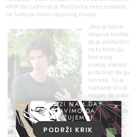
KRIK da čudno da je Redžovića neko postavio
na funkciju mimo njegovog znanja.
„Ako je tačna
njegova tvrdnja
da je postavljen
na tu funkciju
bez svog
znanja, trebalo
je da traži da ga
razreše. To je
najmanje što je
mogao da uradi.
Ako nije tražio,
POMOZI NAM DA
NASTAVIMO DA
znači da želi da
ISTRAŽUJEMO!
ubuduće vrši
funkciju člana
PODRŽI KRIK
nadzornog