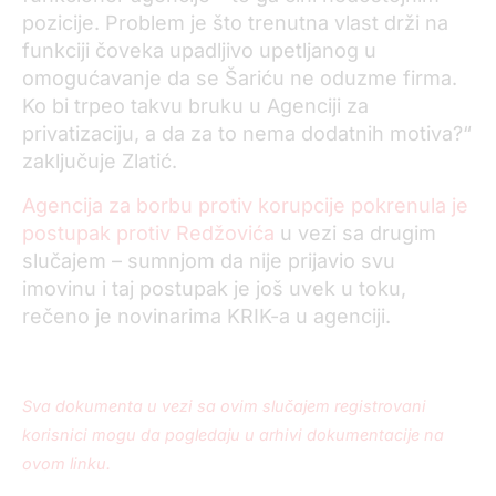
pozicije. Problem je što trenutna vlast drži na
funkciji čoveka upadljivo upetljanog u
omogućavanje da se Šariću ne oduzme firma.
Ko bi trpeo takvu bruku u Agenciji za
privatizaciju, a da za to nema dodatnih motiva?“
zaključuje Zlatić.
Agencija za borbu protiv korupcije pokrenula je
postupak protiv Redžovića
u vezi sa drugim
slučajem – sumnjom da nije prijavio svu
imovinu i taj postupak je još uvek u toku,
rečeno je novinarima KRIK-a u agenciji.
Sva dokumenta u vezi sa ovim slučajem registrovani
korisnici mogu da pogledaju u arhivi dokumentacije na
ovom linku.