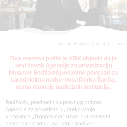
Muamer Redžović (foto: S.Dojčinović)
Dva meseca pošto je KRIK objavio da je
prvi čovek Agencije za privatizaciju
Muamer Redžović poslovno povezan sa
saradnicima narko-bosa Darka Šarića,
nema reakcije nadležnih institucija.
Redžović, predsednik upravnog odbora
Agencije za privatizaciju, preko svoje
kompanije „Trgopromet“ ušao je u poslovni
savez sa saradnicima Darka Šarića –