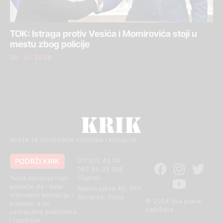
TOK: Istraga protiv Vesića i Momirovića stoji u
mestu zbog policije
30. jul 2026.
Mreža za istraživanje kriminala i korupcije
PODRŽI KRIK
011 420 43 04
062 85 03 266
(Signal)
Tvoja donacija nam
pomaže da i dalje
Makenzijeva 46, 11111
otkrivamo korupciju i
Beograd, Srbija
© 2024 Sva prava
kriminal, a mi
zadržana
uzvraćamo poklonima
i različitim