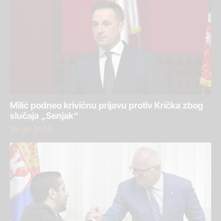
Milić podneo krivičnu prijavu protiv Krička zbog
slučaja „Senjak“
30. jul 2026.