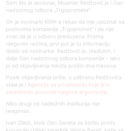
Sem što je akcionar, Muamer Redžović je i član
nadzornog odbora „Trgoprometa“.
On je novinarki KRIK-a rekao da nije upoznat sa
poslovima kompanije „Trgopromet“ i da nije
znao da je u odboru preduzeća. Prema
njegovim rečima, prvi put je tu informaciju
dobio od novinarke. Redžović je, međutim, i
dalje član nadzornog odbora kompanije – iako
je od objavljivanja teksta prošlo dva meseca.
Posle objavljivanja priče, u odbranu Redžovića
stala je i
Agencija za privatizaciju koja je u
saopštenju ponovila njegove argumente
.
Niko drugi od nadležnih institucija nije
reagovao.
Ivan Zlatić, bivši član Saveta za borbu protiv
korupcije i bliski saradnik Verice Barać, kaže za