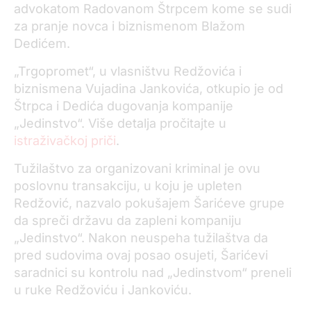
advokatom Radovanom Štrpcem kome se sudi
za pranje novca i biznismenom Blažom
Dedićem.
„Trgopromet“, u vlasništvu Redžovića i
biznismena Vujadina Jankovića, otkupio je od
Štrpca i Dedića dugovanja kompanije
„Jedinstvo“. Više detalja pročitajte u
istraživačkoj priči
.
Tužilaštvo za organizovani kriminal je ovu
poslovnu transakciju, u koju je upleten
Redžović, nazvalo pokušajem Šarićeve grupe
da spreči državu da zapleni kompaniju
„Jedinstvo“. Nakon neuspeha tužilaštva da
pred sudovima ovaj posao osujeti, Šarićevi
saradnici su kontrolu nad „Jedinstvom“ preneli
u ruke Redžoviću i Jankoviću.