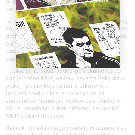
prigušivačem i pištolj na kome je uklonjen
serijski broj.
Istragu u ovom slučaju vodi tužilac Saša Ivanić,
koji je poznat po tome što je podigao optužnice
protiv narko-bosa Darka Šarića, kontroverznog
biznismena Stanka Subotića i Branka
Lazarevića, nekadašnjeg šefa kabineta Ivice
Dačića.
Tužilac se za sada, sudeći po dokumentu do
kog je došao KRIK, ne bavi vezama Belivuka u
policiji i politici koje su ranije otkrivene u
javnosti. Među njima je povezanost sa
žandarmom Nenadom Vučkovićem Vučkom,
koji je nekada bio blizak državnoj sekretarki
MUP-a Dijani Hrkalović.
Belivuk i pojedini njegovi saradnici označeni su