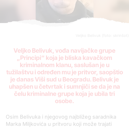
Veljko Belivuk (foto: skrinšot)
Veljko Belivuk, vođa navijačke grupe
„Principi“ koja je bliska kavačkom
kriminalnom klanu, saslušan je u
tužilaštvu i određen mu je pritvor, saopštio
je danas Viši sud u Beogradu. Belivuk je
uhapšen u četvrtak i sumnjiči se da je na
čelu kriminalne grupe koja je ubila tri
osobe.
Osim Belivuka i njegovog najbližeg saradnika
Marka Miljkovića u pritvoru koji može trajati