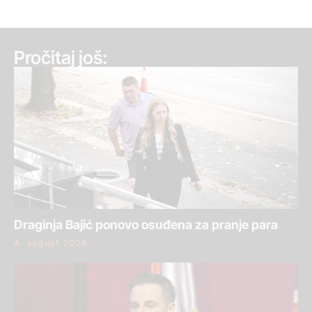
Pročitaj još:
Draginja Bajić ponovo osuđena za pranje para
4. avgust 2026.