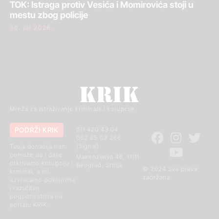
TOK: Istraga protiv Vesića i Momirovića stoji u
mestu zbog policije
30. jul 2026.
Mreža za istraživanje kriminala i korupcije
PODRŽI KRIK
011 420 43 04
062 85 03 266
(Signal)
Tvoja donacija nam
pomaže da i dalje
Makenzijeva 46, 11111
otkrivamo korupciju i
Beograd, Srbija
© 2024 Sva prava
kriminal, a mi
zadržana
uzvraćamo poklonima
i različitim
pogodnostima na
portalu KRIK.