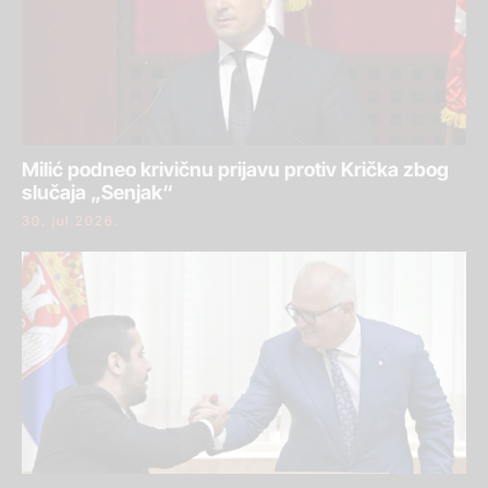
Milić podneo krivičnu prijavu protiv Krička zbog
slučaja „Senjak“
30. jul 2026.