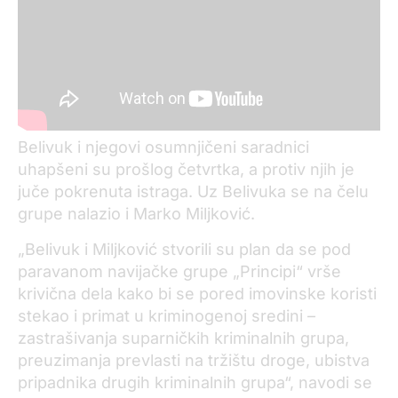
Belivuk i njegovi osumnjičeni saradnici
uhapšeni su prošlog četvrtka, a protiv njih je
juče pokrenuta istraga. Uz Belivuka se na čelu
grupe nalazio i Marko Miljković.
„Belivuk i Miljković stvorili su plan da se pod
paravanom navijačke grupe „Principi“ vrše
krivična dela kako bi se pored imovinske koristi
stekao i primat u kriminogenoj sredini –
zastrašivanja suparničkih kriminalnih grupa,
preuzimanja prevlasti na tržištu droge, ubistva
pripadnika drugih kriminalnih grupa“, navodi se