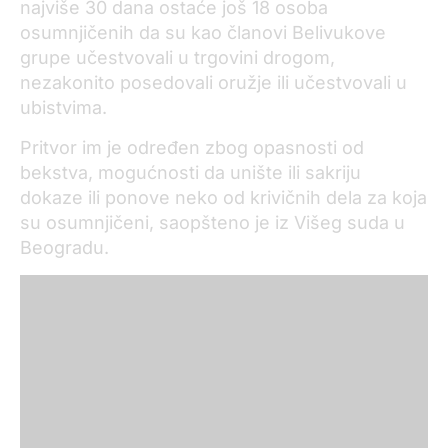
najviše 30 dana ostaće još 18 osoba
osumnjičenih da su kao članovi Belivukove
grupe učestvovali u trgovini drogom,
nezakonito posedovali oružje ili učestvovali u
ubistvima.
Pritvor im je određen zbog opasnosti od
bekstva, mogućnosti da unište ili sakriju
dokaze ili ponove neko od krivičnih dela za koja
su osumnjičeni, saopšteno je iz Višeg suda u
Beogradu.