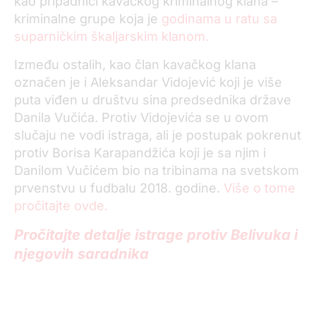
kao pripadnici kavačkog kriminalnog klana –
kriminalne grupe koja je
godinama u ratu sa
suparničkim škaljarskim klanom.
Između ostalih, kao član kavačkog klana
označen je i Aleksandar Vidojević koji je više
puta viđen u društvu sina predsednika države
Danila Vučića. Protiv Vidojevića se u ovom
slučaju ne vodi istraga, ali je postupak pokrenut
protiv Borisa Karapandžića koji je sa njim i
Danilom Vučićem bio na tribinama na svetskom
prvenstvu u fudbalu 2018. godine.
Više o tome
pročitajte ovde.
Pročitajte detalje istrage protiv Belivuka i
njegovih saradnika