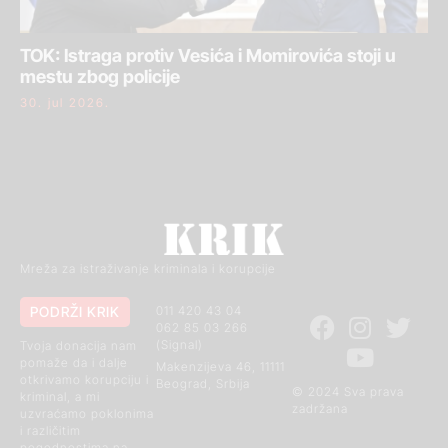
TOK: Istraga protiv Vesića i Momirovića stoji u
mestu zbog policije
30. jul 2026.
Mreža za istraživanje kriminala i korupcije
PODRŽI KRIK
011 420 43 04
062 85 03 266
(Signal)
Tvoja donacija nam
pomaže da i dalje
Makenzijeva 46, 11111
otkrivamo korupciju i
Beograd, Srbija
© 2024 Sva prava
kriminal, a mi
zadržana
uzvraćamo poklonima
i različitim
pogodnostima na