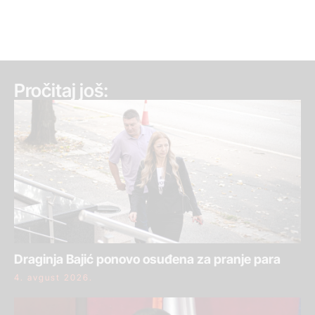
Pročitaj još:
Draginja Bajić ponovo osuđena za pranje para
4. avgust 2026.