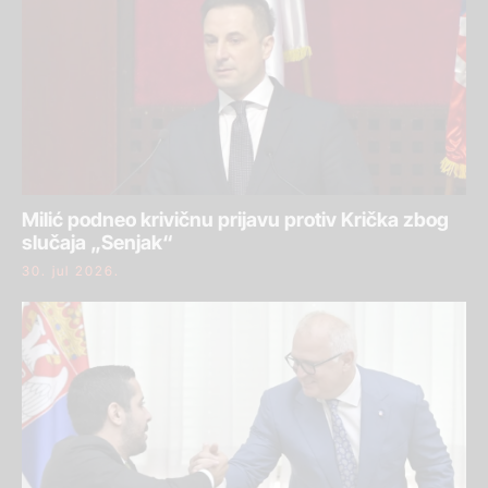
Milić podneo krivičnu prijavu protiv Krička zbog
slučaja „Senjak“
30. jul 2026.