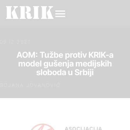
09.12.2021.
AOM: Tužbe protiv KRIK-a
model gušenja medijskih
sloboda u Srbiji
BOJANA JOVANOVIĆ