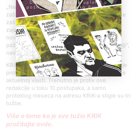
Donacije možeš da uplatiš u
„Nezavisni mediji i novinari u Srbiji nemaju
pošti, banci ili preko PayPal-a
zaštitu i nemaju kome da se obrate kako bi se
zaštitili, te stoga pozivamo međunarodnu
zajednicu i institucije, kao i međunarodne
novinarske organizacije, da reaguju i skrenu
pažnju na ovaj i druge slične slučajeve u Srbiji“,
navodi AOM.
KRIK se, podsetimo, nalazi na udaru tužbi koje
protiv njega pokreću osobe iz države ili bliske
aktuelnoj vlasti. Trenutno je protiv ove
redakcije u toku 10 postupaka, a samo
proteklog meseca na adresu KRIK-a stigle su tri
tužbe.
Više o tome ko je sve tužio KRIK
pročitajte ovde.