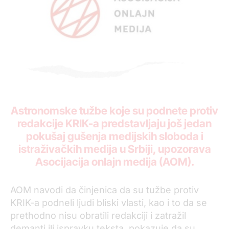
Astronomske tužbe koje su podnete protiv
redakcije KRIK-a predstavljaju još jedan
pokušaj gušenja medijskih sloboda i
istraživačkih medija u Srbiji, upozorava
Asocijacija onlajn medija (AOM).
AOM navodi da činjenica da su tužbe protiv
KRIK-a podneli ljudi bliski vlasti, kao i to da se
prethodno nisu obratili redakciji i zatražil
demanti ili ispravku teksta, pokazuje da su