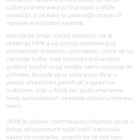
tužbe podnete kako bi finansijski uništile
redakciju, a ne kako bi zadovoljile pravdu ili
ispravile eventualne neistine.
Asocijacija onlajn medija podseća i da je
redakcija KRIK-a od samog nastanka pod
konstantnim pritiskom i pretnjama, i ističe da su
najnovije tužbe, koje trostruko prevazilaze
godišnji budžet ovog medija, samo nastavak tih
pritisaka. Navode da je sada jasno da je u
pitanju orkestrirani poduhvat u sprezi sa
sudstvom, koje u Srbiji već godinama nema
svoju samostalnost i presude donosi u interesu
vlasti.
„KRIK je objavio i zastrašujuću činjenicu da se u
jednoj od pomenutih tužbi traži i zatvorska
kazna za novinarke, umesto da se sud bavi