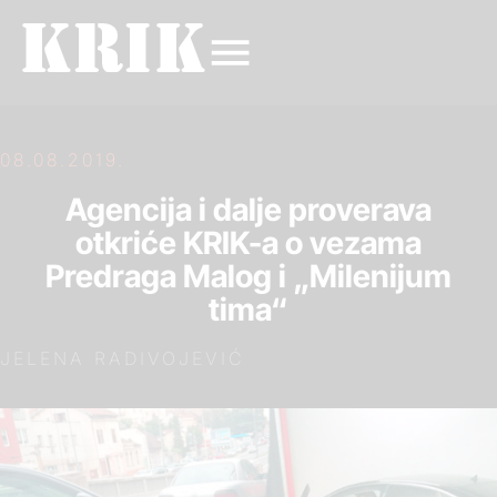
08.08.2019.
Agencija i dalje proverava
otkriće KRIK-a o vezama
Predraga Malog i „Milenijum
tima“
JELENA RADIVOJEVIĆ