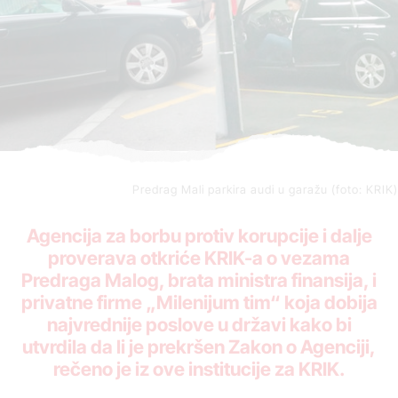
Predrag Mali parkira audi u garažu (foto: KRIK)
Agencija za borbu protiv korupcije i dalje
proverava otkriće KRIK-a o vezama
Predraga Malog, brata ministra finansija, i
privatne firme „Milenijum tim“ koja dobija
najvrednije poslove u državi kako bi
utvrdila da li je prekršen Zakon o Agenciji,
rečeno je iz ove institucije za KRIK.