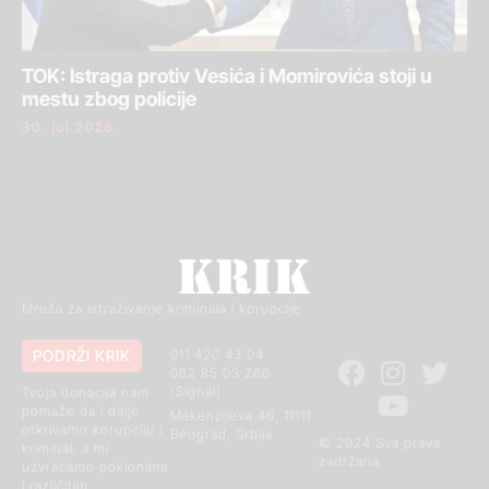
TOK: Istraga protiv Vesića i Momirovića stoji u
mestu zbog policije
30. jul 2026.
Mreža za istraživanje kriminala i korupcije
PODRŽI KRIK
011 420 43 04
062 85 03 266
(Signal)
Tvoja donacija nam
pomaže da i dalje
Makenzijeva 46, 11111
otkrivamo korupciju i
Beograd, Srbija
© 2024 Sva prava
kriminal, a mi
zadržana
uzvraćamo poklonima
i različitim