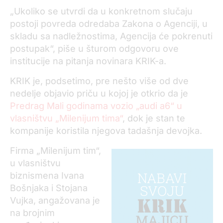
„Ukoliko se utvrdi da u konkretnom slučaju
postoji povreda odredaba Zakona o Agenciji, u
skladu sa nadležnostima, Agencija će pokrenuti
postupak“, piše u šturom odgovoru ove
institucije na pitanja novinara KRIK-a.
KRIK je, podsetimo, pre nešto više od dve
nedelje objavio priču u kojoj je otkrio da je
Predrag Mali godinama vozio „audi a6“ u
vlasništvu „Milenijum tima“
, dok je stan te
kompanije koristila njegova tadašnja devojka.
Firma „Milenijum tim“,
u vlasništvu
biznismena Ivana
Bošnjaka i Stojana
Vujka, angažovana je
na brojnim