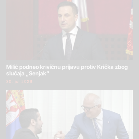
Milić podneo krivičnu prijavu protiv Krička zbog
slučaja „Senjak“
30. jul 2026.