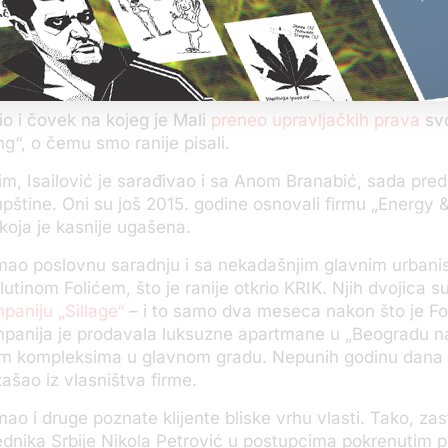
poruka od Isailovića: ’Marija, treba da potpišeš izjavu z
 korupcije’. Rekla sam: ’Ne dolazi u obzir, ne želim da ra
ričala je i navela da je to ipak uradila nakon razgovora sa
bio i čovek na kojeg je Mali
preneo upravljačkih prava
svo
ng“, o čemu smo ranije pisali.
m, Isailović je sarađivao i sa Anom Branabić, sada pr
štine. Oni su još 2015. godine osnovali firmu „Energy 
 koja je kasnije ugašena.
 imao poslovnu saradnju i sa nekadašnjim glavnim urban
utinom Folićem, što je ranije otkrio KRIK. Njih dvojica s
paniju „Sillage“
– i to samo dva meseca nakon što je Fol
panija je prodavala luksuzne apartmane u „Beogradu na
nim kompleksima u glavnom gradu. Nepunih godinu dana 
izašao iz vlasništva firme.
imao i druge poznate klijente bliske vrhu vlasti. Tako, za
dnika Srbije Nikola Petrović u postupcima pokrenutim 