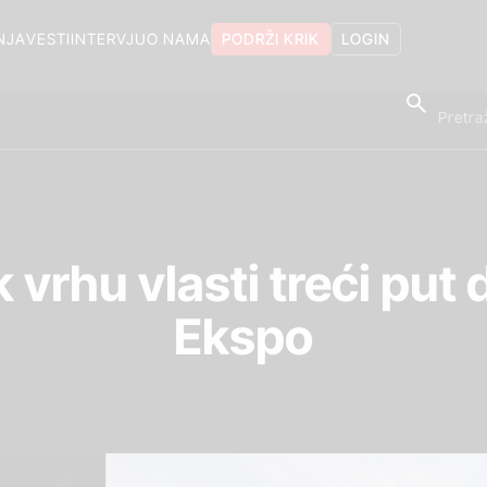
NJA
VESTI
INTERVJU
O NAMA
PODRŽI KRIK
LOGIN
 vrhu vlasti treći put
Ekspo