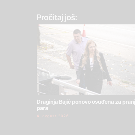
Pročitaj još:
Draginja Bajić ponovo osuđena za pran
para
4. avgust 2026.