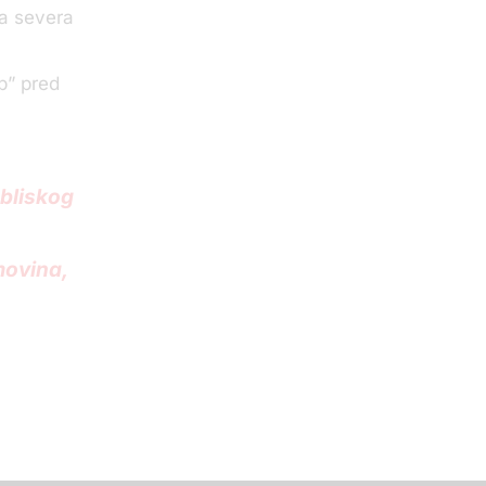
a severa
b” pred
 bliskog
movina,