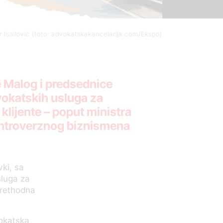
r Isailović (foto: advokatskakancelarija.com/Ekspo)
še Malog i predsednice
vokatskih usluga za
klijente – poput ministra
ontroverznog biznismena
ki, sa
sluga za
prethodna
vokatska