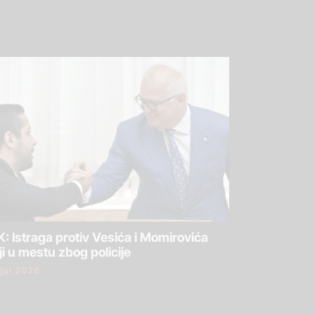
: Istraga protiv Vesića i Momirovića
ji u mestu zbog policije
 jul 2026.