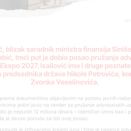
Igo
ć, blizak saradnik ministra finansija Sini
bić, treći put je dobio posao pružanja ad
Ekspo 2027. Isailović ima i druge poznate 
a predsednika države Nikole Petrovića, k
Zvonka Veselinovića.
, prema dokumentima objavljenim na portalu javnih nabav
nicima jedini javio na tender za pružanje advokatskih u
io je nepunih 12 miliona dinara – identičan iznos kao i 
a je davao ponudu za isti ovaj posao.
 ponuda je prihvaćena krajem juna i time je njegova ad