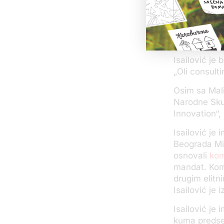
Stigla mi je 
borbu protiv
stvari’”, isp
suprugom.
Isailović je 
„Oli consulti
Osim sa Mali
Narodne Skup
Innovation“,
Isailović je
Beograda Mil
osnovali
kom
mandat. Kom
drugim elit
Isailović je 
Isailović je 
kuma predse