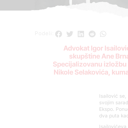
Podeli:
Advokat Igor Isailovi
skupštine Ane Brna
Specijalizovanu izložbu 
Nikole Selakovića, kum
Isailović se
svojim sarad
Ekspo. Ponud
dva puta kad
Isailovićeva