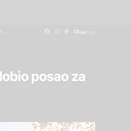
/
SRB
ENG
 dobio posao za