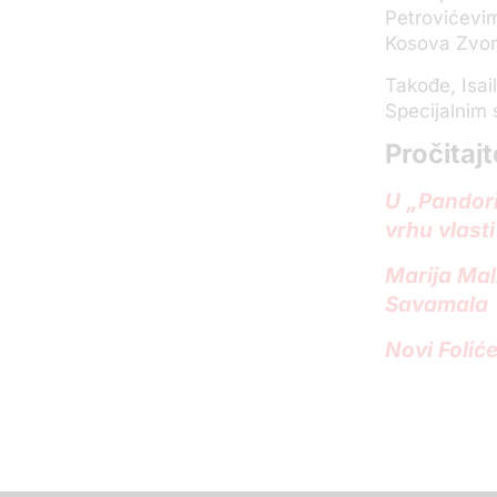
Petrovićevi
Kosova Zvon
Takođe, Isai
Specijalnim 
Pročitajt
U „Pandori
vrhu vlasti
Marija Mal
Savamala
Novi Folić