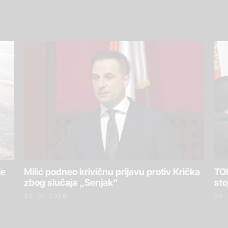
je
Milić podneo krivičnu prijavu protiv Krička
TOK
zbog slučaja „Senjak“
sto
30. jul 2026.
30.