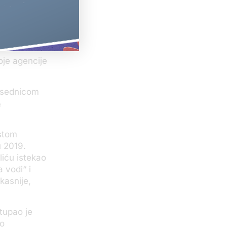
a Agenciju za
dim takve
 bivšim
je agencije
edsednicom
&
istom
u 2019.
iću istekao
 vodi“ i
kasnije,
stupao je
po